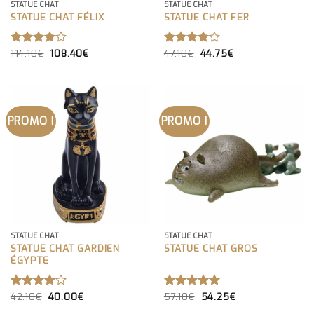
STATUE CHAT
STATUE CHAT
STATUE CHAT FÉLIX
STATUE CHAT FER
LE
LE
LE
LE
114.10
€
108.40
€
47.10
€
44.75
€
NOTE
NOTE
PRIX
PRIX
PRIX
PRIX
4.00
4.00
INITIAL
ACTUEL
INITIAL
ACTUEL
SUR 5
SUR 5
ÉTAIT :
EST :
ÉTAIT :
EST :
114.10€.
108.40€.
47.10€.
44.75€.
PROMO !
PROMO !
STATUE CHAT
STATUE CHAT
STATUE CHAT GARDIEN
STATUE CHAT GROS
ÉGYPTE
LE
LE
LE
LE
42.10
€
40.00
€
57.10
€
54.25
€
NOTE
NOTE
5.00
PRIX
PRIX
PRIX
PRIX
4.00
SUR 5
INITIAL
ACTUEL
INITIAL
ACTUEL