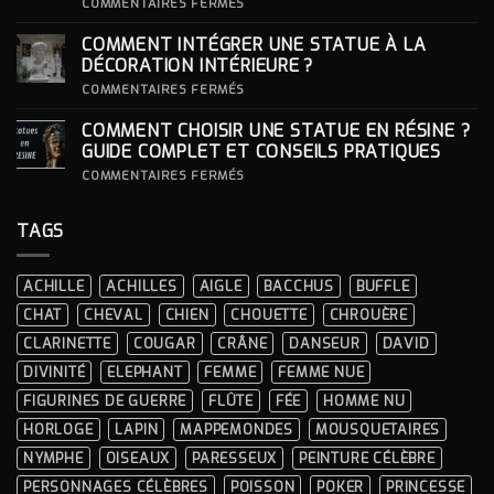
S’INSPIRER
SUR
COMMENTAIRES FERMÉS
DES
COMMENT
LOOKS
CHOISIR
COMMENT INTÉGRER UNE STATUE À LA
ICONIQUES
SON
DES
SOCLE
DÉCORATION INTÉRIEURE ?
CÉRÉMONIES
POUR
SA
SUR
COMMENTAIRES FERMÉS
STATUE ?
COMMENT
INTÉGRER
COMMENT CHOISIR UNE STATUE EN RÉSINE ?
UNE
STATUE
GUIDE COMPLET ET CONSEILS PRATIQUES
À
LA
SUR
COMMENTAIRES FERMÉS
DÉCORATION
COMMENT
INTÉRIEURE ?
CHOISIR
UNE
TAGS
STATUE
EN
RÉSINE
?
ACHILLE
ACHILLES
AIGLE
BACCHUS
BUFFLE
GUIDE
COMPLET
CHAT
CHEVAL
CHIEN
CHOUETTE
CHROUÈRE
ET
CONSEILS
CLARINETTE
COUGAR
CRÂNE
DANSEUR
DAVID
PRATIQUES
DIVINITÉ
ELEPHANT
FEMME
FEMME NUE
FIGURINES DE GUERRE
FLÛTE
FÉE
HOMME NU
HORLOGE
LAPIN
MAPPEMONDES
MOUSQUETAIRES
NYMPHE
OISEAUX
PARESSEUX
PEINTURE CÉLÈBRE
PERSONNAGES CÉLÈBRES
POISSON
POKER
PRINCESSE