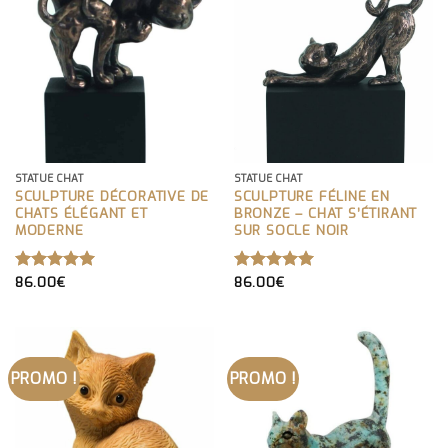
STATUE CHAT
STATUE CHAT
SCULPTURE DÉCORATIVE DE
SCULPTURE FÉLINE EN
CHATS ÉLÉGANT ET
BRONZE – CHAT S’ÉTIRANT
MODERNE
SUR SOCLE NOIR
86.00
€
86.00
€
NOTE
5.00
NOTE
5.00
SUR 5
SUR 5
PROMO !
PROMO !