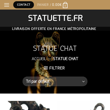
Skip
CONTACT
PANIER /
0.00
€
0
to
content
STATUETTE.FR
LIVRAISON OFFERTE EN FRANCE MÉTROPOLITAINE
STATUE CHAT
ACCUEIL
»
STATUE CHAT
FILTRER