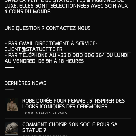
DANS LA VENTE DE STATUETTES & FIGURINES DE
LUXE. ELLES SONT SÉLECTIONNÉES AVEC SOIN AUX
4 COINS DU MONDE.
UNE QUESTION ? CONTACTEZ NOUS
- PAR EMAIL DIRECTEMENT À
SERVICE-
CLIENT@STATUETTE.FR
- PAR TÉLÉPHONE AU
+33 0 980 806 364
DU LUNDI
AU VENDREDI DE 9H À 18 HEURES
DERNIÈRES NEWS
ROBE DORÉE POUR FEMME : S’INSPIRER DES
LOOKS ICONIQUES DES CÉRÉMONIES
SUR
COMMENTAIRES FERMÉS
ROBE
DORÉE
COMMENT CHOISIR SON SOCLE POUR SA
POUR
FEMME
STATUE ?
: