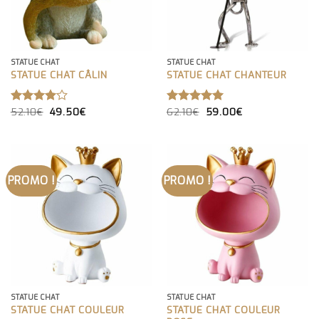
STATUE CHAT
STATUE CHAT
STATUE CHAT CÂLIN
STATUE CHAT CHANTEUR
LE
LE
LE
LE
52.10
€
49.50
€
62.10
€
59.00
€
NOTE
NOTE
5.00
PRIX
PRIX
PRIX
PRIX
4.00
SUR 5
INITIAL
ACTUEL
INITIAL
ACTUEL
SUR 5
ÉTAIT :
EST :
ÉTAIT :
EST :
52.10€.
49.50€.
62.10€.
59.00€.
PROMO !
PROMO !
STATUE CHAT
STATUE CHAT
STATUE CHAT COULEUR
STATUE CHAT COULEUR