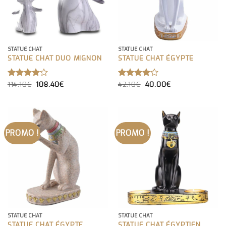
STATUE CHAT
STATUE CHAT
STATUE CHAT DUO MIGNON
STATUE CHAT ÉGYPTE
LE
LE
LE
LE
114.10
€
108.40
€
42.10
€
40.00
€
NOTE
NOTE
PRIX
PRIX
PRIX
PRIX
4.00
4.00
INITIAL
ACTUEL
INITIAL
ACTUEL
SUR 5
SUR 5
ÉTAIT :
EST :
ÉTAIT :
EST :
114.10€.
108.40€.
42.10€.
40.00€.
PROMO !
PROMO !
STATUE CHAT
STATUE CHAT
STATUE CHAT ÉGYPTE
STATUE CHAT ÉGYPTIEN