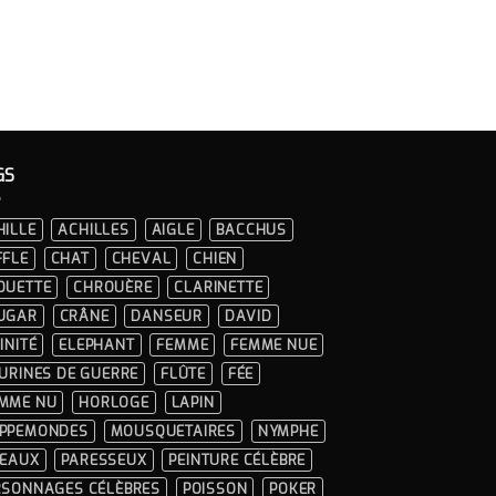
GS
HILLE
ACHILLES
AIGLE
BACCHUS
FFLE
CHAT
CHEVAL
CHIEN
OUETTE
CHROUÈRE
CLARINETTE
UGAR
CRÂNE
DANSEUR
DAVID
INITÉ
ELEPHANT
FEMME
FEMME NUE
GURINES DE GUERRE
FLÛTE
FÉE
MME NU
HORLOGE
LAPIN
PPEMONDES
MOUSQUETAIRES
NYMPHE
SEAUX
PARESSEUX
PEINTURE CÉLÈBRE
RSONNAGES CÉLÈBRES
POISSON
POKER