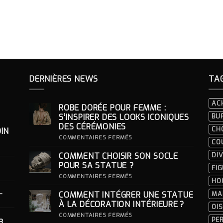
DERNIÈRES NEWS
TA
AC
ROBE DORÉE POUR FEMME :
S’INSPIRER DES LOOKS ICONIQUES
BU
DES CÉRÉMONIES
CH
IN
SUR
COMMENTAIRES FERMÉS
CO
ROBE
DORÉE
COMMENT CHOISIR SON SOCLE
DIV
POUR
FEMME
POUR SA STATUE ?
FI
:
S’INSPIRER
SUR
COMMENTAIRES FERMÉS
HO
DES
COMMENT
LOOKS
CHOISIR
-
COMMENT INTÉGRER UNE STATUE
MA
ICONIQUES
SON
DES
SOCLE
À LA DÉCORATION INTÉRIEURE ?
OI
CÉRÉMONIES
POUR
SA
SUR
COMMENTAIRES FERMÉS
PE
8
STATUE ?
COMMENT