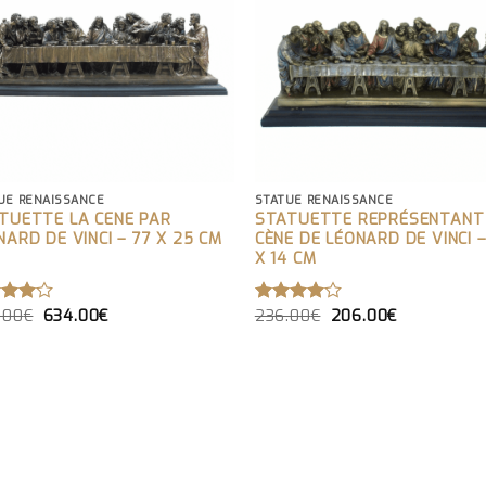
UE RENAISSANCE
STATUE RENAISSANCE
TUETTE LA CENE PAR
STATUETTE REPRÉSENTANT
NARD DE VINCI – 77 X 25 CM
CÈNE DE LÉONARD DE VINCI –
X 14 CM
LE
LE
LE
LE
.00
€
634.00
€
236.00
€
206.00
€
TE
NOTE
PRIX
PRIX
PRIX
PRIX
4.00
INITIAL
ACTUEL
INITIAL
ACTUEL
 5
SUR 5
ÉTAIT :
EST :
ÉTAIT :
EST :
654.00€.
634.00€.
236.00€.
206.00€.