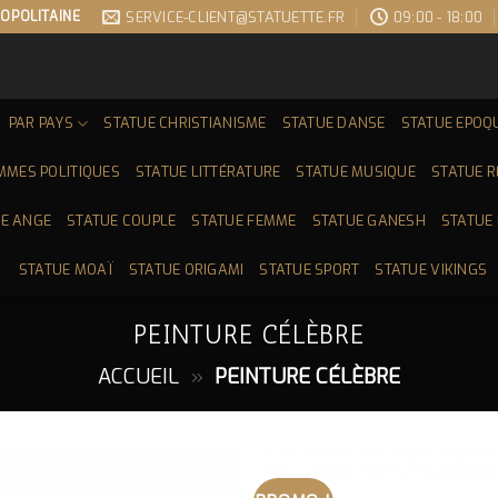
OPOLITAINE
SERVICE-CLIENT@STATUETTE.FR
09:00 - 18:00
PAR PAYS
STATUE CHRISTIANISME
STATUE DANSE
STATUE EPOQ
MMES POLITIQUES
STATUE LITTÉRATURE
STATUE MUSIQUE
STATUE 
E ANGE
STATUE COUPLE
STATUE FEMME
STATUE GANESH
STATUE
STATUE MOAÏ
STATUE ORIGAMI
STATUE SPORT
STATUE VIKINGS
PEINTURE CÉLÈBRE
ACCUEIL
»
PEINTURE CÉLÈBRE