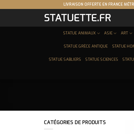
Skip
LIVRAISON OFFERTE EN FRANCE MÉTR
to
STATUETTE.FR
content
STATUE ANIMAUX
ASIE
ART
STATUE GRÈCE ANTIQUE
STATUE HO
STATUE SABLIERS
STATUE SCIENCES
STATU
CATÉGORIES DE PRODUITS