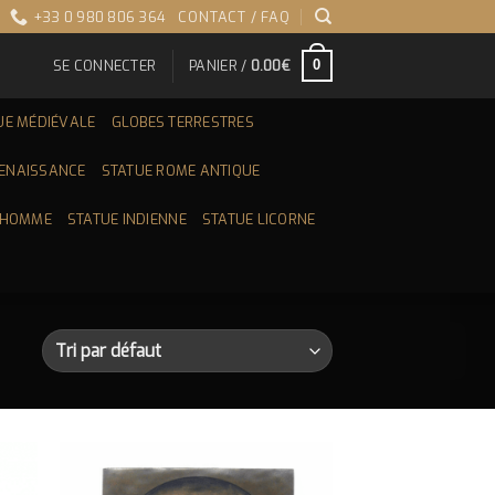
+33 0 980 806 364
CONTACT / FAQ
SE CONNECTER
PANIER /
0.00
€
0
UE MÉDIÉVALE
GLOBES TERRESTRES
RENAISSANCE
STATUE ROME ANTIQUE
 HOMME
STATUE INDIENNE
STATUE LICORNE