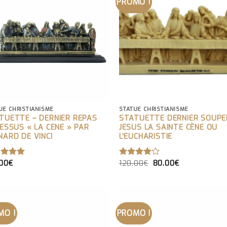
PROMO !
UE CHRISTIANISME
STATUE CHRISTIANISME
TUETTE – DERNIER REPAS
STATUETTE DERNIER SOUPE
JESSUS « LA CENE » PAR
JESUS LA SAINTE CÈNE OU
NARD DE VINCI
L’EUCHARISTIE
LE
LE
.00
€
120.00
€
80.00
€
TE
5.00
NOTE
PRIX
PRIX
 5
4.00
INITIAL
ACTUEL
SUR 5
ÉTAIT :
EST :
120.00€.
80.00€.
MO !
PROMO !