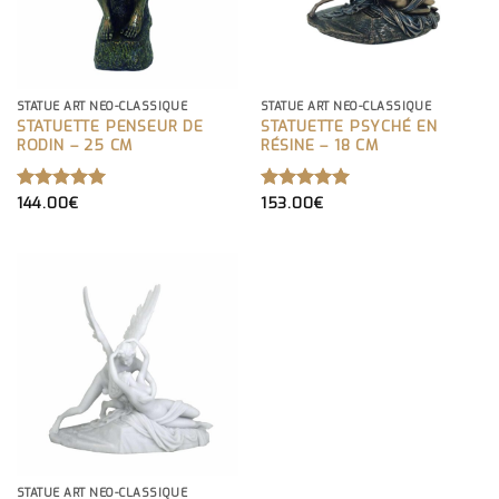
STATUE ART NEO-CLASSIQUE
STATUE ART NEO-CLASSIQUE
STATUETTE PENSEUR DE
STATUETTE PSYCHÉ EN
RODIN – 25 CM
RÉSINE – 18 CM
144.00
€
153.00
€
NOTE
5.00
NOTE
5.00
SUR 5
SUR 5
STATUE ART NEO-CLASSIQUE