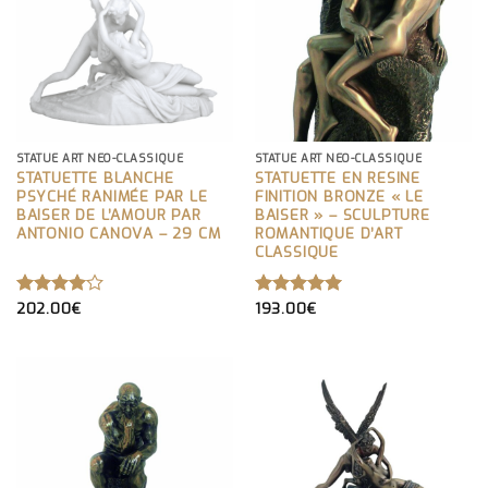
STATUE ART NEO-CLASSIQUE
STATUE ART NEO-CLASSIQUE
STATUETTE BLANCHE
STATUETTE EN RESINE
PSYCHÉ RANIMÉE PAR LE
FINITION BRONZE « LE
BAISER DE L’AMOUR PAR
BAISER » – SCULPTURE
ANTONIO CANOVA – 29 CM
ROMANTIQUE D’ART
CLASSIQUE
202.00
€
193.00
€
NOTE
NOTE
5.00
4.00
SUR 5
SUR 5