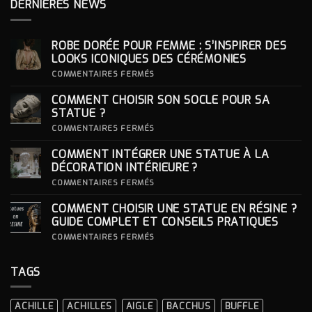
DERNIÈRES NEWS
ROBE DORÉE POUR FEMME : S’INSPIRER DES
LOOKS ICONIQUES DES CÉRÉMONIES
SUR
COMMENTAIRES FERMÉS
ROBE
DORÉE
COMMENT CHOISIR SON SOCLE POUR SA
POUR
FEMME
STATUE ?
:
S’INSPIRER
SUR
COMMENTAIRES FERMÉS
DES
COMMENT
LOOKS
CHOISIR
COMMENT INTÉGRER UNE STATUE À LA
ICONIQUES
SON
DES
SOCLE
DÉCORATION INTÉRIEURE ?
CÉRÉMONIES
POUR
SA
SUR
COMMENTAIRES FERMÉS
STATUE ?
COMMENT
INTÉGRER
COMMENT CHOISIR UNE STATUE EN RÉSINE ?
UNE
STATUE
GUIDE COMPLET ET CONSEILS PRATIQUES
À
LA
SUR
COMMENTAIRES FERMÉS
DÉCORATION
COMMENT
INTÉRIEURE ?
CHOISIR
UNE
TAGS
STATUE
EN
RÉSINE
?
ACHILLE
ACHILLES
AIGLE
BACCHUS
BUFFLE
GUIDE