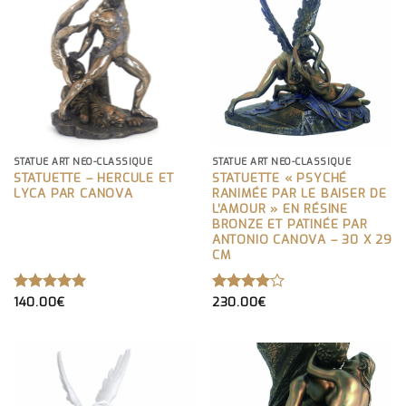
STATUE ART NEO-CLASSIQUE
STATUE ART NEO-CLASSIQUE
STATUETTE – HERCULE ET
STATUETTE « PSYCHÉ
LYCA PAR CANOVA
RANIMÉE PAR LE BAISER DE
L’AMOUR » EN RÉSINE
BRONZE ET PATINÉE PAR
ANTONIO CANOVA – 30 X 29
CM
140.00
€
230.00
€
NOTE
5.00
NOTE
SUR 5
4.00
SUR 5