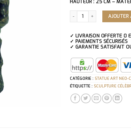
HAUTEUR : 25 CM – MATÉR
QUANTITÉ DE STATUETTE P
AJOUTER 
✓ LIVRAISON OFFERTE 0 
✓ PAIEMENTS SÉCURISÉS
✓ GARANTIE SATISFAIT O
CATÉGORIE :
STATUE ART NEO-
ÉTIQUETTE :
SCULPTURE CÉLÈB