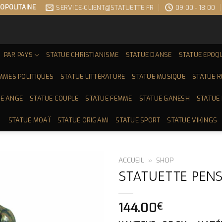
OPOLITAINE
SERVICE-CLIENT@STATUETTE.FR
09:00 - 18:00
PAR PAYS
STATUE CHRISTIANISME
STATUE DANSE
STATUE EPOQ
MMES POLITIQUES
STATUE LITTÉRATURE
STATUE MUSIQUE
STATUE 
E ANGE
STATUE COUPLE
STATUE FEMME
STATUE GANESH
STATUE
STATUE MOAÏ
STATUE ORIGAMI
STATUE SPORT
STATUE VIKINGS
ACCUEIL
»
SHOP
STATUETTE PENS
144.00
€