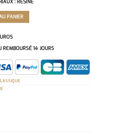
IAUX : RÉSINE
ENSEUR DE RODIN - 25 CM
AU PANIER
EUROS
U REMBOURSÉ 14 JOURS
CLASSIQUE
RE