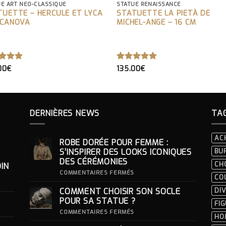
E ART NEO-CLASSIQUE
STATUE RENAISSANCE
TUETTE – HERCULE ET LYCA
STATUETTE LA PIETÀ DE
 CANOVA
MICHEL-ANGE – 16 CM
TE
5.00
NOTE
5.00
00
€
135.00
€
 5
SUR 5
DERNIÈRES NEWS
TA
AC
ROBE DORÉE POUR FEMME :
S’INSPIRER DES LOOKS ICONIQUES
BU
DES CÉRÉMONIES
CH
IN
SUR
COMMENTAIRES FERMÉS
CO
ROBE
DORÉE
COMMENT CHOISIR SON SOCLE
DIV
POUR
FEMME
POUR SA STATUE ?
FI
:
S’INSPIRER
SUR
COMMENTAIRES FERMÉS
HO
DES
COMMENT
LOOKS
CHOISIR