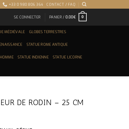
+33 0 980 806 364
CONTACT / FAQ
SE CONNECTER
PANIER /
0.00
€
0
UE MÉDIÉVALE
GLOBES TERRESTRES
RENAISSANCE
STATUE ROME ANTIQUE
 HOMME
STATUE INDIENNE
STATUE LICORNE
EUR DE RODIN – 25 CM