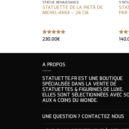
ASSIQUE
STATUE RENAISSANCE
STATU
ANCHE PSYCHÉ
STATUETTE DE LA PIETÀ DE
STA
 BAISER DE
MICHEL-ANGE – 26 CM
PAR
NTONIO CANOVA
NOTE
5.00
NO
230.00
€
140.
SUR 5
SUR
A PROPOS
STATUETTE.FR EST UNE BOUTIQUE
SPÉCIALISÉE DANS LA VENTE DE
STATUETTES & FIGURINES DE LUXE.
ELLES SONT SÉLECTIONNÉES AVEC SO
AUX 4 COINS DU MONDE.
UNE QUESTION ? CONTACTEZ NOUS