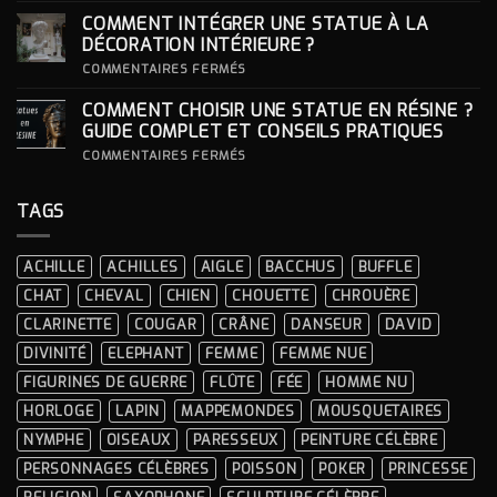
LOOKS
CHOISIR
COMMENT INTÉGRER UNE STATUE À LA
ICONIQUES
SON
DES
SOCLE
DÉCORATION INTÉRIEURE ?
CÉRÉMONIES
POUR
SA
SUR
COMMENTAIRES FERMÉS
STATUE ?
COMMENT
INTÉGRER
COMMENT CHOISIR UNE STATUE EN RÉSINE ?
UNE
STATUE
GUIDE COMPLET ET CONSEILS PRATIQUES
À
LA
SUR
COMMENTAIRES FERMÉS
DÉCORATION
COMMENT
INTÉRIEURE ?
CHOISIR
UNE
TAGS
STATUE
EN
RÉSINE
?
ACHILLE
ACHILLES
AIGLE
BACCHUS
BUFFLE
GUIDE
COMPLET
CHAT
CHEVAL
CHIEN
CHOUETTE
CHROUÈRE
ET
CONSEILS
CLARINETTE
COUGAR
CRÂNE
DANSEUR
DAVID
PRATIQUES
DIVINITÉ
ELEPHANT
FEMME
FEMME NUE
FIGURINES DE GUERRE
FLÛTE
FÉE
HOMME NU
HORLOGE
LAPIN
MAPPEMONDES
MOUSQUETAIRES
NYMPHE
OISEAUX
PARESSEUX
PEINTURE CÉLÈBRE
PERSONNAGES CÉLÈBRES
POISSON
POKER
PRINCESSE