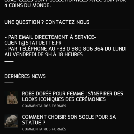
4 COINS DU MONDE.
UNE QUESTION ? CONTACTEZ NOUS
- PAR EMAIL DIRECTEMENT À
SERVICE-
CLIENT@STATUETTE.FR
- PAR TÉLÉPHONE AU
+33 0 980 806 364
DU LUNDI
AU VENDREDI DE 9H À 18 HEURES
DERNIÈRES NEWS
ROBE DORÉE POUR FEMME : S’INSPIRER DES
LOOKS ICONIQUES DES CÉRÉMONIES
SUR
COMMENTAIRES FERMÉS
ROBE
DORÉE
COMMENT CHOISIR SON SOCLE POUR SA
POUR
FEMME
STATUE ?
:
S’INSPIRER
SUR
COMMENTAIRES FERMÉS
DES
COMMENT