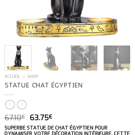
ACCUEIL
»
SHOP
STATUE CHAT ÉGYPTIEN
LE
LE
67.10
63.75
€
€
PRIX
PRIX
SUPERBE STATUE DE CHAT ÉGYPTIEN POUR
INITIAL
ACTUEL
DYNAMISER VOTRE DÉCORATION INTÉRIEURE. CETTE