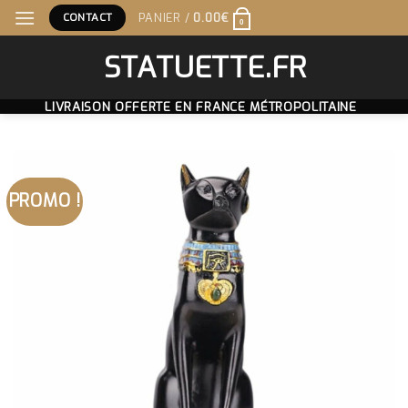
Skip
CONTACT
PANIER /
0.00
€
0
to
content
STATUETTE.FR
LIVRAISON OFFERTE EN FRANCE MÉTROPOLITAINE
PROMO !