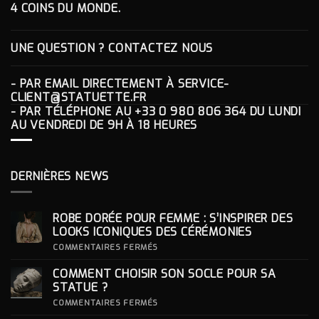
4 COINS DU MONDE.
UNE QUESTION ? CONTACTEZ NOUS
- PAR EMAIL DIRECTEMENT À
SERVICE-
CLIENT@STATUETTE.FR
- PAR TÉLÉPHONE AU
+33 0 980 806 364
DU LUNDI
AU VENDREDI DE 9H À 18 HEURES
DERNIÈRES NEWS
ROBE DORÉE POUR FEMME : S’INSPIRER DES
LOOKS ICONIQUES DES CÉRÉMONIES
SUR
COMMENTAIRES FERMÉS
ROBE
DORÉE
COMMENT CHOISIR SON SOCLE POUR SA
POUR
FEMME
STATUE ?
:
S’INSPIRER
SUR
COMMENTAIRES FERMÉS
DES
COMMENT