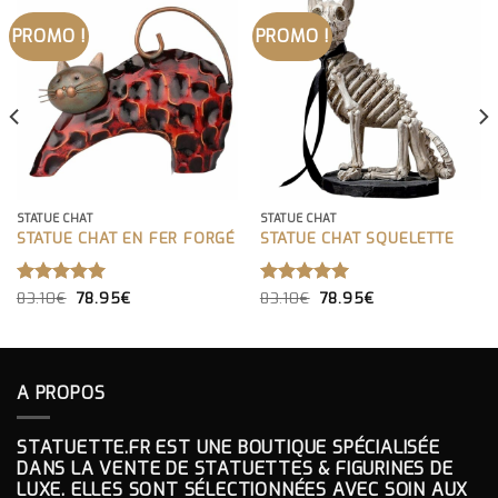
PROMO !
PROMO !
STATUE CHAT
STATUE CHAT
STATUE CHAT EN FER FORGÉ
STATUE CHAT SQUELETTE
LE
LE
LE
LE
NOTE
83.10
€
5.00
78.95
€
NOTE
83.10
€
5.00
78.95
€
PRIX
PRIX
PRIX
PRIX
SUR 5
SUR 5
INITIAL
ACTUEL
INITIAL
ACTUEL
ÉTAIT :
EST :
ÉTAIT :
EST :
83.10€.
78.95€.
83.10€.
78.95€.
A PROPOS
STATUETTE.FR EST UNE BOUTIQUE SPÉCIALISÉE
DANS LA VENTE DE STATUETTES & FIGURINES DE
LUXE. ELLES SONT SÉLECTIONNÉES AVEC SOIN AUX