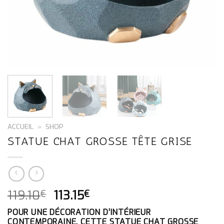
ACCUEIL
»
SHOP
STATUE CHAT GROSSE TÊTE GRISE
LE
LE
119.10
113.15
€
€
PRIX
PRIX
POUR UNE DÉCORATION D’INTÉRIEUR
INITIAL
ACTUEL
CONTEMPORAINE, CETTE STATUE CHAT GROSSE