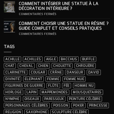
LOOKS
CHOISIR
COMMENT INTÉGRER UNE STATUE À LA
ICONIQUES
SON
DES
SOCLE
DÉCORATION INTÉRIEURE ?
CÉRÉMONIES
POUR
SA
SUR
COMMENTAIRES FERMÉS
STATUE ?
COMMENT
INTÉGRER
COMMENT CHOISIR UNE STATUE EN RÉSINE ?
UNE
STATUE
GUIDE COMPLET ET CONSEILS PRATIQUES
À
LA
SUR
COMMENTAIRES FERMÉS
DÉCORATION
COMMENT
INTÉRIEURE ?
CHOISIR
UNE
TAGS
STATUE
EN
RÉSINE
?
ACHILLE
ACHILLES
AIGLE
BACCHUS
BUFFLE
GUIDE
COMPLET
CHAT
CHEVAL
CHIEN
CHOUETTE
CHROUÈRE
ET
CONSEILS
CLARINETTE
COUGAR
CRÂNE
DANSEUR
DAVID
PRATIQUES
DIVINITÉ
ELEPHANT
FEMME
FEMME NUE
FIGURINES DE GUERRE
FLÛTE
FÉE
HOMME NU
HORLOGE
LAPIN
MAPPEMONDES
MOUSQUETAIRES
NYMPHE
OISEAUX
PARESSEUX
PEINTURE CÉLÈBRE
PERSONNAGES CÉLÈBRES
POISSON
POKER
PRINCESSE
RELIGION
SAXOPHONE
SCULPTURE CÉLÈBRE