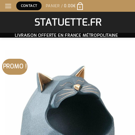
Skip
CONTACT
PANIER /
0.00
€
0
to
content
STATUETTE.FR
LIVRAISON OFFERTE EN FRANCE MÉTROPOLITAINE
PROMO !