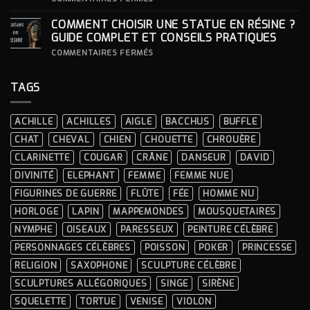
STATUE ?
COMMENT
INTÉGRER
COMMENT CHOISIR UNE STATUE EN RÉSINE ?
UNE
STATUE
GUIDE COMPLET ET CONSEILS PRATIQUES
À
LA
SUR
COMMENTAIRES FERMÉS
DÉCORATION
COMMENT
INTÉRIEURE ?
CHOISIR
UNE
TAGS
STATUE
EN
RÉSINE
?
ACHILLE
ACHILLES
AIGLE
BACCHUS
BUFFLE
GUIDE
COMPLET
CHAT
CHEVAL
CHIEN
CHOUETTE
CHROUÈRE
ET
CONSEILS
CLARINETTE
COUGAR
CRÂNE
DANSEUR
DAVID
PRATIQUES
DIVINITÉ
ELEPHANT
FEMME
FEMME NUE
FIGURINES DE GUERRE
FLÛTE
FÉE
HOMME NU
HORLOGE
LAPIN
MAPPEMONDES
MOUSQUETAIRES
NYMPHE
OISEAUX
PARESSEUX
PEINTURE CÉLÈBRE
PERSONNAGES CÉLÈBRES
POISSON
POKER
PRINCESSE
RELIGION
SAXOPHONE
SCULPTURE CÉLÈBRE
SCULPTURES ALLÉGORIQUES
SINGE
SIRÈNE
SQUELETTE
TORTUE
VENISE
VIOLON