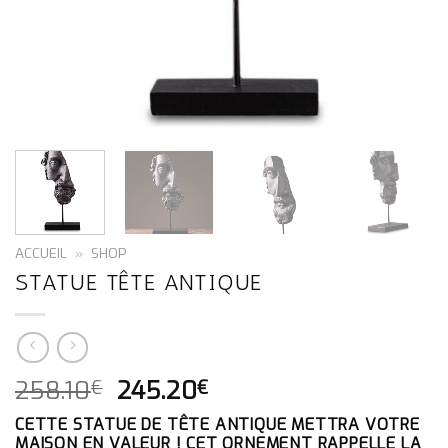
ACCUEIL
»
SHOP
STATUE TÊTE ANTIQUE
LE
LE
258.10
245.20
€
€
PRIX
PRIX
CETTE STATUE DE TÊTE ANTIQUE METTRA VOTRE
INITIAL
ACTUEL
MAISON EN VALEUR ! CET ORNEMENT RAPPELLE LA