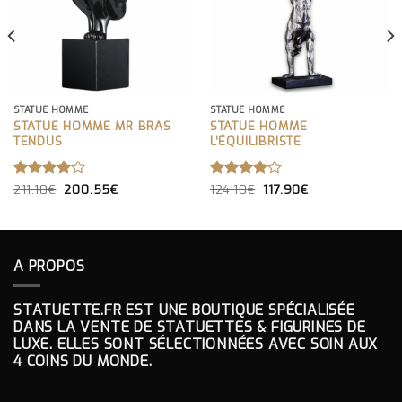
STATUE HOMME
STATUE HOMME
STATUE HOMME MR BRAS
STATUE HOMME
TENDUS
L’ÉQUILIBRISTE
LE
LE
LE
LE
NOTE
211.10
€
200.55
€
NOTE
124.10
€
117.90
€
PRIX
PRIX
PRIX
PRIX
4.00
4.00
INITIAL
ACTUEL
INITIAL
ACTUEL
SUR 5
SUR 5
ÉTAIT :
EST :
ÉTAIT :
EST :
211.10€.
200.55€.
124.10€.
117.90€.
A PROPOS
STATUETTE.FR EST UNE BOUTIQUE SPÉCIALISÉE
DANS LA VENTE DE STATUETTES & FIGURINES DE
LUXE. ELLES SONT SÉLECTIONNÉES AVEC SOIN AUX
4 COINS DU MONDE.