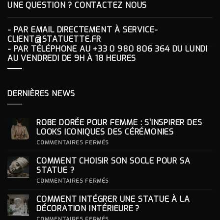
UNE QUESTION ? CONTACTEZ NOUS
- PAR EMAIL DIRECTEMENT À
SERVICE-
CLIENT@STATUETTE.FR
- PAR TÉLÉPHONE AU
+33 0 980 806 364
DU LUNDI
AU VENDREDI DE 9H À 18 HEURES
DERNIÈRES NEWS
ROBE DORÉE POUR FEMME : S’INSPIRER DES
LOOKS ICONIQUES DES CÉRÉMONIES
SUR
COMMENTAIRES FERMÉS
ROBE
DORÉE
COMMENT CHOISIR SON SOCLE POUR SA
POUR
FEMME
STATUE ?
:
S’INSPIRER
SUR
COMMENTAIRES FERMÉS
DES
COMMENT
LOOKS
CHOISIR
COMMENT INTÉGRER UNE STATUE À LA
ICONIQUES
SON
DES
SOCLE
DÉCORATION INTÉRIEURE ?
CÉRÉMONIES
POUR
SA
SUR
COMMENTAIRES FERMÉS