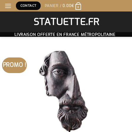
Skip
CONTACT
PANIER /
0.00
€
0
to
content
STATUETTE.FR
LIVRAISON OFFERTE EN FRANCE MÉTROPOLITAINE
PROMO !