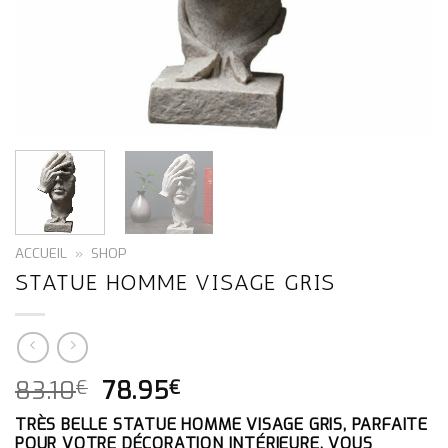
ACCUEIL
»
SHOP
STATUE HOMME VISAGE GRIS
LE
LE
83.10
78.95
€
€
PRIX
PRIX
TRÈS BELLE STATUE HOMME VISAGE GRIS, PARFAITE
INITIAL
ACTUEL
POUR VOTRE DÉCORATION INTÉRIEURE. VOUS