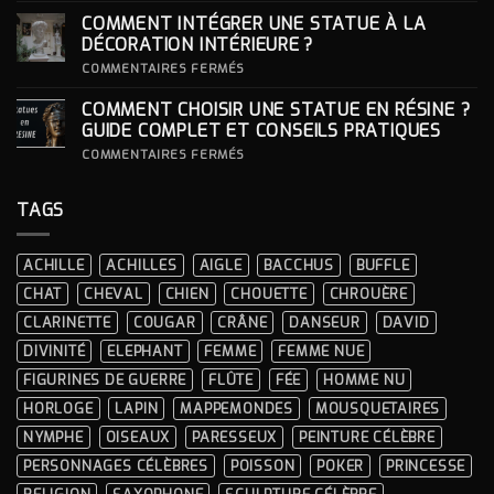
LOOKS
CHOISIR
COMMENT INTÉGRER UNE STATUE À LA
ICONIQUES
SON
DES
SOCLE
DÉCORATION INTÉRIEURE ?
CÉRÉMONIES
POUR
SA
SUR
COMMENTAIRES FERMÉS
STATUE ?
COMMENT
INTÉGRER
COMMENT CHOISIR UNE STATUE EN RÉSINE ?
UNE
STATUE
GUIDE COMPLET ET CONSEILS PRATIQUES
À
LA
SUR
COMMENTAIRES FERMÉS
DÉCORATION
COMMENT
INTÉRIEURE ?
CHOISIR
UNE
TAGS
STATUE
EN
RÉSINE
?
ACHILLE
ACHILLES
AIGLE
BACCHUS
BUFFLE
GUIDE
COMPLET
CHAT
CHEVAL
CHIEN
CHOUETTE
CHROUÈRE
ET
CONSEILS
CLARINETTE
COUGAR
CRÂNE
DANSEUR
DAVID
PRATIQUES
DIVINITÉ
ELEPHANT
FEMME
FEMME NUE
FIGURINES DE GUERRE
FLÛTE
FÉE
HOMME NU
HORLOGE
LAPIN
MAPPEMONDES
MOUSQUETAIRES
NYMPHE
OISEAUX
PARESSEUX
PEINTURE CÉLÈBRE
PERSONNAGES CÉLÈBRES
POISSON
POKER
PRINCESSE