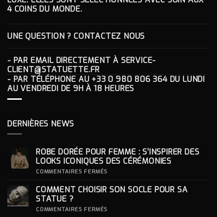
4 COINS DU MONDE.
UNE QUESTION ? CONTACTEZ NOUS
- PAR EMAIL DIRECTEMENT À
SERVICE-
CLIENT@STATUETTE.FR
- PAR TÉLÉPHONE AU
+33 0 980 806 364
DU LUNDI
AU VENDREDI DE 9H À 18 HEURES
DERNIÈRES NEWS
ROBE DORÉE POUR FEMME : S’INSPIRER DES
LOOKS ICONIQUES DES CÉRÉMONIES
SUR
COMMENTAIRES FERMÉS
ROBE
DORÉE
COMMENT CHOISIR SON SOCLE POUR SA
POUR
FEMME
STATUE ?
:
S’INSPIRER
SUR
COMMENTAIRES FERMÉS
DES
COMMENT