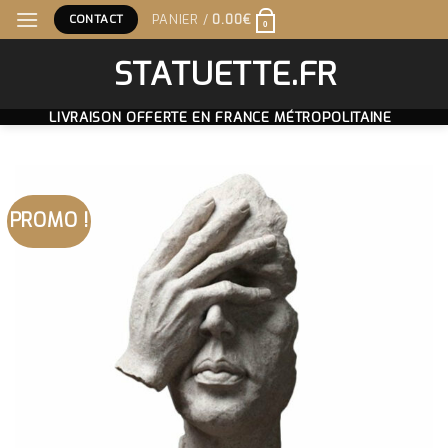
Skip
CONTACT
PANIER /
0.00
€
0
to
content
STATUETTE.FR
LIVRAISON OFFERTE EN FRANCE MÉTROPOLITAINE
PROMO !