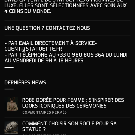
LUXE. ELLES SONT SÉLECTIONNÉES AVEC SOIN AUX
4 COINS DU MONDE.
UNE QUESTION ? CONTACTEZ NOUS
- PAR EMAIL DIRECTEMENT À
SERVICE-
CLIENT@STATUETTE.FR
- PAR TÉLÉPHONE AU
+33 0 980 806 364
DU LUNDI
AU VENDREDI DE 9H À 18 HEURES
DERNIÈRES NEWS
ROBE DORÉE POUR FEMME : S’INSPIRER DES
LOOKS ICONIQUES DES CÉRÉMONIES
SUR
COMMENTAIRES FERMÉS
ROBE
DORÉE
COMMENT CHOISIR SON SOCLE POUR SA
POUR
FEMME
STATUE ?
: