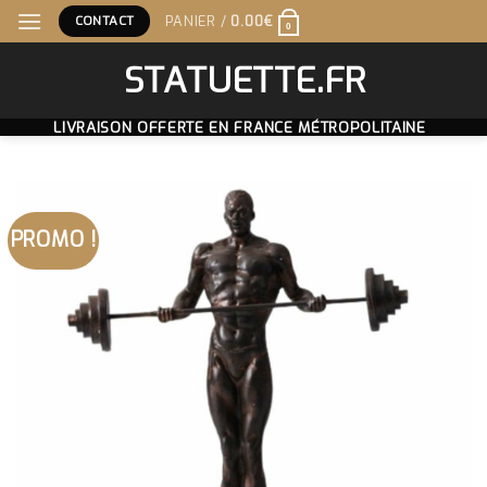
Skip
CONTACT
PANIER /
0.00
€
0
to
content
STATUETTE.FR
LIVRAISON OFFERTE EN FRANCE MÉTROPOLITAINE
PROMO !