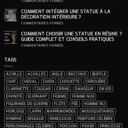
S’INSPIRER
SUR
COMMENTAIRES FERMÉS
DES
COMMENT
LOOKS
CHOISIR
COMMENT INTÉGRER UNE STATUE À LA
ICONIQUES
SON
DES
SOCLE
DÉCORATION INTÉRIEURE ?
CÉRÉMONIES
POUR
SA
SUR
COMMENTAIRES FERMÉS
STATUE ?
COMMENT
INTÉGRER
COMMENT CHOISIR UNE STATUE EN RÉSINE ?
UNE
STATUE
GUIDE COMPLET ET CONSEILS PRATIQUES
À
LA
SUR
COMMENTAIRES FERMÉS
DÉCORATION
COMMENT
INTÉRIEURE ?
CHOISIR
UNE
TAGS
STATUE
EN
RÉSINE
?
ACHILLE
ACHILLES
AIGLE
BACCHUS
BUFFLE
GUIDE
COMPLET
CHAT
CHEVAL
CHIEN
CHOUETTE
CHROUÈRE
ET
CONSEILS
CLARINETTE
COUGAR
CRÂNE
DANSEUR
DAVID
PRATIQUES
DIVINITÉ
ELEPHANT
FEMME
FEMME NUE
FIGURINES DE GUERRE
FLÛTE
FÉE
HOMME NU
HORLOGE
LAPIN
MAPPEMONDES
MOUSQUETAIRES
NYMPHE
OISEAUX
PARESSEUX
PEINTURE CÉLÈBRE
PERSONNAGES CÉLÈBRES
POISSON
POKER
PRINCESSE