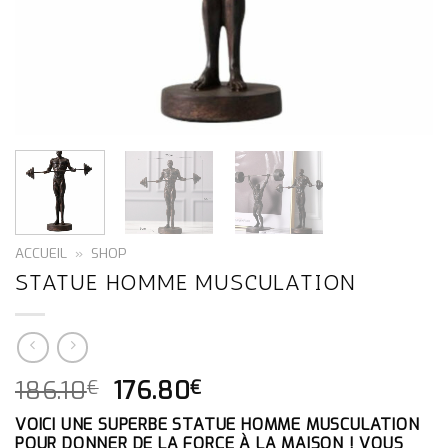
ACCUEIL
»
SHOP
STATUE HOMME MUSCULATION
LE
LE
186.10
176.80
€
€
PRIX
PRIX
VOICI UNE SUPERBE STATUE HOMME MUSCULATION
INITIAL
ACTUEL
POUR DONNER DE LA FORCE À LA MAISON ! VOUS