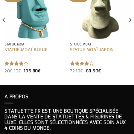
STATUE MOAÏ
STATUE MOAÏ
STATUE MOAÏ BLEUE
STATUE MOAÏ JARDIN
LE
LE
LE
LE
NOTE
206.10
€
195.80
€
NOTE
72.10
€
68.50
€
PRIX
PRIX
PRIX
PRIX
4.00
4.00
INITIAL
ACTUEL
INITIAL
ACTUEL
SUR 5
SUR 5
ÉTAIT :
EST :
ÉTAIT :
EST :
206.10€.
195.80€.
72.10€.
68.50€.
A PROPOS
STATUETTE.FR EST UNE BOUTIQUE SPÉCIALISÉE
DANS LA VENTE DE STATUETTES & FIGURINES DE
LUXE. ELLES SONT SÉLECTIONNÉES AVEC SOIN AUX
4 COINS DU MONDE.