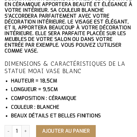
ÉTAIT :
EST :
EN CÉRAMIQUE APPORTERA BEAUTÉ ET ÉLÉGANCE À
57.10€.
54.25€.
VOTRE INTÉRIEUR. SA COULEUR BLANCHE
S’ACCORDERA PARFAITEMENT AVEC VOTRE
DÉCORATION INTÉRIEURE. LE VISAGE EST ÉLÉGANT,
ET IL APPORTERA BEAUCOUP À VOTRE DÉCORATION
INTÉRIEURE. ELLE SERA PARFAITE PLACÉE SUR LES
MEUBLES DE VOTRE SALON OU DANS VOTRE
ENTRÉE PAR EXEMPLE. VOUS POUVEZ L’UTILISER
COMME VASE.
DIMENSIONS & CARACTÉRISTIQUES DE LA
STATUE MOAÏ VASE BLANC
HAUTEUR = 18,5CM
LONGUEUR = 9,5CM
COMPOSITION : CÉRAMIQUE
COULEUR : BLANCHE
BEAUX DÉTAILS ET BELLES FINITIONS
QUANTITÉ DE STATUE MOAÏ VASE BLANC
AJOUTER AU PANIER