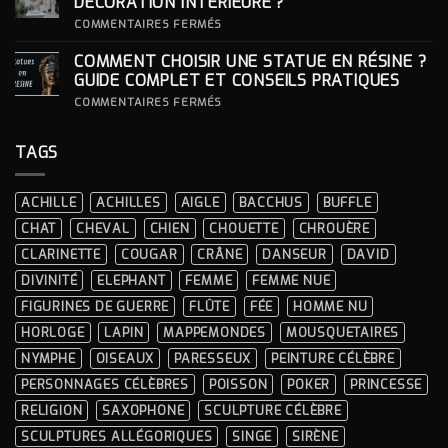
DÉCORATION INTÉRIEURE ?
CÉRÉMONIES
POUR
SA
SUR
COMMENTAIRES FERMÉS
STATUE ?
COMMENT
INTÉGRER
COMMENT CHOISIR UNE STATUE EN RÉSINE ?
UNE
STATUE
GUIDE COMPLET ET CONSEILS PRATIQUES
À
LA
SUR
COMMENTAIRES FERMÉS
DÉCORATION
COMMENT
INTÉRIEURE ?
CHOISIR
UNE
TAGS
STATUE
EN
RÉSINE
?
ACHILLE
ACHILLES
AIGLE
BACCHUS
BUFFLE
GUIDE
COMPLET
CHAT
CHEVAL
CHIEN
CHOUETTE
CHROUÈRE
ET
CONSEILS
CLARINETTE
COUGAR
CRÂNE
DANSEUR
DAVID
PRATIQUES
DIVINITÉ
ELEPHANT
FEMME
FEMME NUE
FIGURINES DE GUERRE
FLÛTE
FÉE
HOMME NU
HORLOGE
LAPIN
MAPPEMONDES
MOUSQUETAIRES
NYMPHE
OISEAUX
PARESSEUX
PEINTURE CÉLÈBRE
PERSONNAGES CÉLÈBRES
POISSON
POKER
PRINCESSE
RELIGION
SAXOPHONE
SCULPTURE CÉLÈBRE
SCULPTURES ALLÉGORIQUES
SINGE
SIRÈNE