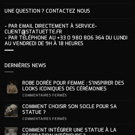
UNE QUESTION ? CONTACTEZ NOUS
- PAR EMAIL DIRECTEMENT À
SERVICE-
CLIENT@STATUETTE.FR
- PAR TÉLÉPHONE AU
+33 0 980 806 364
DU LUNDI
AU VENDREDI DE 9H À 18 HEURES
DERNIÈRES NEWS
ROBE DORÉE POUR FEMME : S’INSPIRER DES
LOOKS ICONIQUES DES CÉRÉMONIES
SUR
COMMENTAIRES FERMÉS
ROBE
DORÉE
COMMENT CHOISIR SON SOCLE POUR SA
POUR
FEMME
STATUE ?
:
S’INSPIRER
SUR
COMMENTAIRES FERMÉS
DES
COMMENT
LOOKS
CHOISIR
COMMENT INTÉGRER UNE STATUE À LA
ICONIQUES
SON
DES
SOCLE