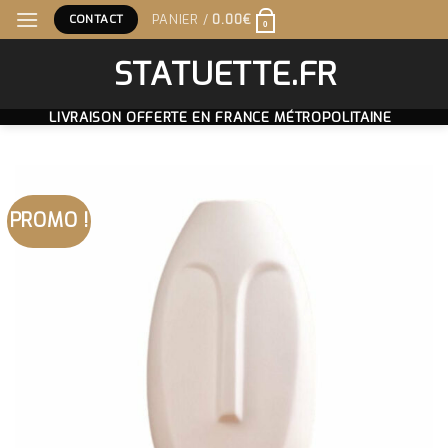
Skip
CONTACT
PANIER /
0.00
€
0
to
content
STATUETTE.FR
LIVRAISON OFFERTE EN FRANCE MÉTROPOLITAINE
PROMO !