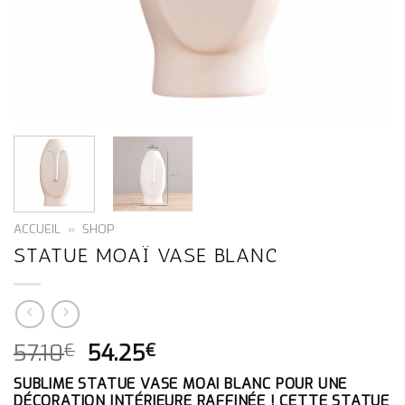
ACCUEIL
»
SHOP
STATUE MOAÏ VASE BLANC
LE
LE
57.10
54.25
€
€
PRIX
PRIX
SUBLIME STATUE VASE MOAI BLANC POUR UNE
INITIAL
ACTUEL
DÉCORATION INTÉRIEURE RAFFINÉE ! CETTE STATUE