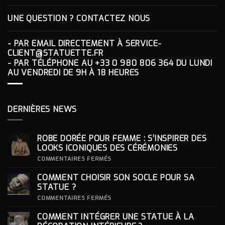
UNE QUESTION ? CONTACTEZ NOUS
- PAR EMAIL DIRECTEMENT À
SERVICE-
CLIENT@STATUETTE.FR
- PAR TÉLÉPHONE AU
+33 0 980 806 364
DU LUNDI
AU VENDREDI DE 9H À 18 HEURES
DERNIÈRES NEWS
ROBE DORÉE POUR FEMME : S’INSPIRER DES
LOOKS ICONIQUES DES CÉRÉMONIES
SUR
COMMENTAIRES FERMÉS
ROBE
DORÉE
COMMENT CHOISIR SON SOCLE POUR SA
POUR
FEMME
STATUE ?
:
S’INSPIRER
SUR
COMMENTAIRES FERMÉS
DES
COMMENT
LOOKS
CHOISIR
COMMENT INTÉGRER UNE STATUE À LA
ICONIQUES
SON
DES
SOCLE