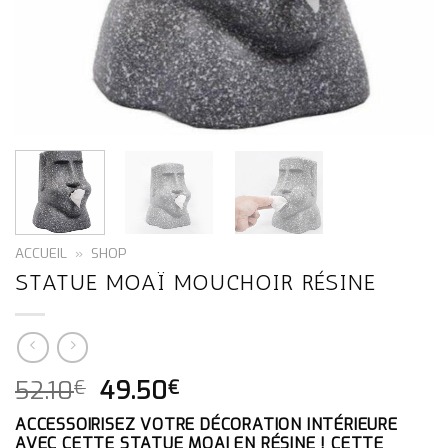
ACCUEIL
»
SHOP
STATUE MOAÏ MOUCHOIR RÉSINE
LE
LE
52.10
49.50
€
€
PRIX
PRIX
ACCESSOIRISEZ VOTRE DÉCORATION INTÉRIEURE
INITIAL
ACTUEL
AVEC CETTE STATUE MOAI EN RÉSINE ! CETTE