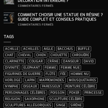
DÉCORATION INTÉRIEURE ?
CÉRÉMONIES
POUR
SA
SUR
COMMENTAIRES FERMÉS
STATUE ?
COMMENT
INTÉGRER
COMMENT CHOISIR UNE STATUE EN RÉSINE ?
UNE
STATUE
GUIDE COMPLET ET CONSEILS PRATIQUES
À
LA
SUR
COMMENTAIRES FERMÉS
DÉCORATION
COMMENT
INTÉRIEURE ?
CHOISIR
UNE
TAGS
STATUE
EN
RÉSINE
?
ACHILLE
ACHILLES
AIGLE
BACCHUS
BUFFLE
GUIDE
COMPLET
CHAT
CHEVAL
CHIEN
CHOUETTE
CHROUÈRE
ET
CONSEILS
CLARINETTE
COUGAR
CRÂNE
DANSEUR
DAVID
PRATIQUES
DIVINITÉ
ELEPHANT
FEMME
FEMME NUE
FIGURINES DE GUERRE
FLÛTE
FÉE
HOMME NU
HORLOGE
LAPIN
MAPPEMONDES
MOUSQUETAIRES
NYMPHE
OISEAUX
PARESSEUX
PEINTURE CÉLÈBRE
PERSONNAGES CÉLÈBRES
POISSON
POKER
PRINCESSE
RELIGION
SAXOPHONE
SCULPTURE CÉLÈBRE
SCULPTURES ALLÉGORIQUES
SINGE
SIRÈNE