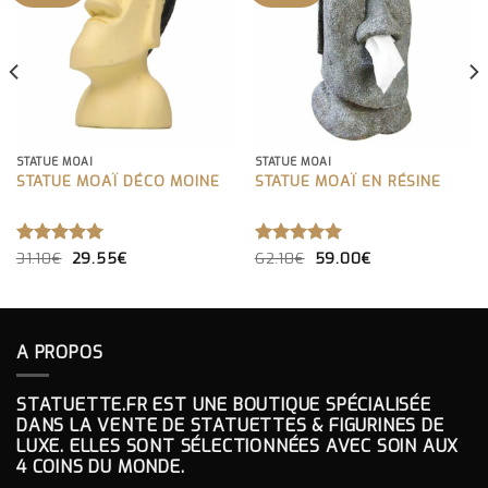
STATUE MOAÏ
STATUE MOAÏ
STATUE MOAÏ DÉCO MOINE
STATUE MOAÏ EN RÉSINE
LE
LE
LE
LE
NOTE
31.10
€
29.55
5.00
€
NOTE
62.10
€
5.00
59.00
€
PRIX
PRIX
PRIX
PRIX
SUR 5
SUR 5
INITIAL
ACTUEL
INITIAL
ACTUEL
ÉTAIT :
EST :
ÉTAIT :
EST :
31.10€.
29.55€.
62.10€.
59.00€.
A PROPOS
STATUETTE.FR EST UNE BOUTIQUE SPÉCIALISÉE
DANS LA VENTE DE STATUETTES & FIGURINES DE
LUXE. ELLES SONT SÉLECTIONNÉES AVEC SOIN AUX
4 COINS DU MONDE.