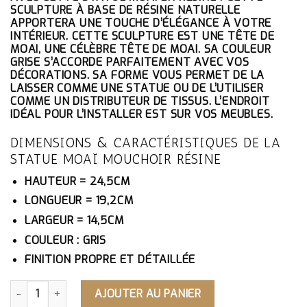
ÉTAIT :
EST :
SCULPTURE À BASE DE RÉSINE NATURELLE
52.10€.
49.50€.
APPORTERA UNE TOUCHE D’ÉLÉGANCE À VOTRE
INTÉRIEUR. CETTE SCULPTURE EST UNE TÊTE DE
MOAI, UNE CÉLÈBRE TÊTE DE MOAI. SA COULEUR
GRISE S’ACCORDE PARFAITEMENT AVEC VOS
DÉCORATIONS. SA FORME VOUS PERMET DE LA
LAISSER COMME UNE STATUE OU DE L’UTILISER
COMME UN DISTRIBUTEUR DE TISSUS. L’ENDROIT
IDÉAL POUR L’INSTALLER EST SUR VOS MEUBLES.
DIMENSIONS & CARACTÉRISTIQUES DE LA
STATUE MOAÏ MOUCHOIR RÉSINE
HAUTEUR = 24,5CM
LONGUEUR = 19,2CM
LARGEUR = 14,5CM
COULEUR : GRIS
FINITION PROPRE ET DÉTAILLÉE
QUANTITÉ DE STATUE MOAÏ MOUCHOIR RÉSINE
AJOUTER AU PANIER