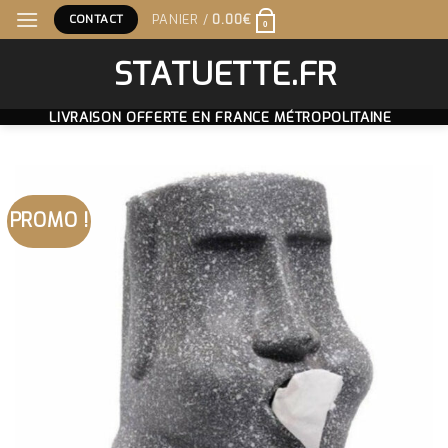
Skip
CONTACT
PANIER /
0.00
€
0
to
content
STATUETTE.FR
LIVRAISON OFFERTE EN FRANCE MÉTROPOLITAINE
PROMO !