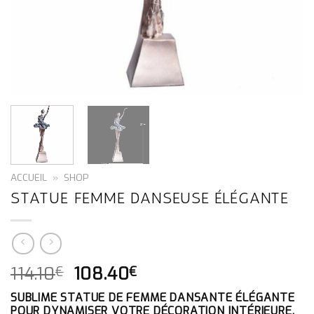
ACCUEIL
»
SHOP
STATUE FEMME DANSEUSE ÉLÉGANTE
LE
LE
114.10
108.40
€
€
PRIX
PRIX
SUBLIME STATUE DE FEMME DANSANTE ÉLÉGANTE
INITIAL
ACTUEL
POUR DYNAMISER VOTRE DÉCORATION INTÉRIEURE.