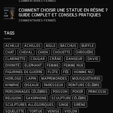
SA
SUR
COMMENTAIRES FERMÉS
STATUE ?
COMMENT
INTÉGRER
COMMENT CHOISIR UNE STATUE EN RÉSINE ?
UNE
STATUE
GUIDE COMPLET ET CONSEILS PRATIQUES
À
LA
SUR
COMMENTAIRES FERMÉS
DÉCORATION
COMMENT
INTÉRIEURE ?
CHOISIR
UNE
TAGS
STATUE
EN
RÉSINE
?
ACHILLE
ACHILLES
AIGLE
BACCHUS
BUFFLE
GUIDE
COMPLET
CHAT
CHEVAL
CHIEN
CHOUETTE
CHROUÈRE
ET
CONSEILS
CLARINETTE
COUGAR
CRÂNE
DANSEUR
DAVID
PRATIQUES
DIVINITÉ
ELEPHANT
FEMME
FEMME NUE
FIGURINES DE GUERRE
FLÛTE
FÉE
HOMME NU
HORLOGE
LAPIN
MAPPEMONDES
MOUSQUETAIRES
NYMPHE
OISEAUX
PARESSEUX
PEINTURE CÉLÈBRE
PERSONNAGES CÉLÈBRES
POISSON
POKER
PRINCESSE
RELIGION
SAXOPHONE
SCULPTURE CÉLÈBRE
SCULPTURES ALLÉGORIQUES
SINGE
SIRÈNE
SQUELETTE
TORTUE
VENISE
VIOLON