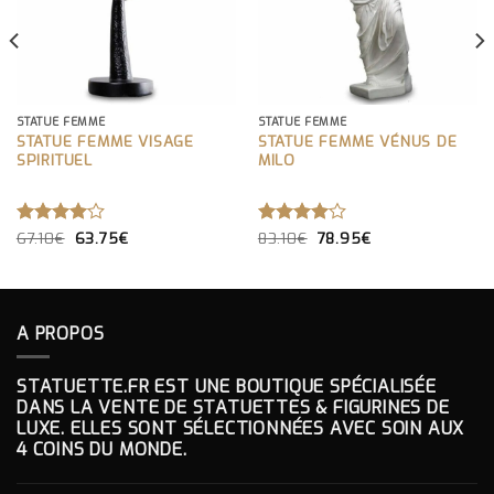
STATUE FEMME
STATUE FEMME
STATUE FEMME VISAGE
STATUE FEMME VÉNUS DE
SPIRITUEL
MILO
LE
LE
LE
LE
NOTE
67.10
€
63.75
€
NOTE
83.10
€
78.95
€
PRIX
PRIX
PRIX
PRIX
4.00
4.00
INITIAL
ACTUEL
INITIAL
ACTUEL
SUR 5
SUR 5
ÉTAIT :
EST :
ÉTAIT :
EST :
67.10€.
63.75€.
83.10€.
78.95€.
A PROPOS
STATUETTE.FR EST UNE BOUTIQUE SPÉCIALISÉE
DANS LA VENTE DE STATUETTES & FIGURINES DE
LUXE. ELLES SONT SÉLECTIONNÉES AVEC SOIN AUX
4 COINS DU MONDE.