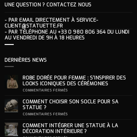
UNE QUESTION ? CONTACTEZ NOUS
- PAR EMAIL DIRECTEMENT À
SERVICE-
CLIENT@STATUETTE.FR
- PAR TÉLÉPHONE AU
+33 0 980 806 364
DU LUNDI
AU VENDREDI DE 9H À 18 HEURES
DERNIÈRES NEWS
ROBE DORÉE POUR FEMME : S’INSPIRER DES
LOOKS ICONIQUES DES CÉRÉMONIES
SUR
COMMENTAIRES FERMÉS
ROBE
DORÉE
COMMENT CHOISIR SON SOCLE POUR SA
POUR
FEMME
STATUE ?
:
S’INSPIRER
SUR
COMMENTAIRES FERMÉS
DES
COMMENT
LOOKS
CHOISIR
COMMENT INTÉGRER UNE STATUE À LA
ICONIQUES
SON
DES
SOCLE
DÉCORATION INTÉRIEURE ?
CÉRÉMONIES
POUR