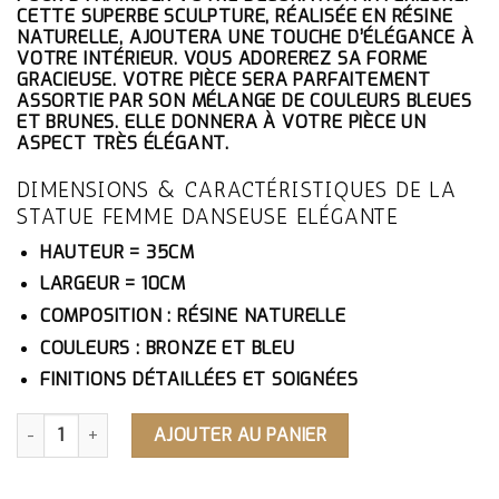
ÉTAIT :
EST :
CETTE SUPERBE SCULPTURE, RÉALISÉE EN RÉSINE
114.10€.
108.40€.
NATURELLE, AJOUTERA UNE TOUCHE D’ÉLÉGANCE À
VOTRE INTÉRIEUR. VOUS ADOREREZ SA FORME
GRACIEUSE. VOTRE PIÈCE SERA PARFAITEMENT
ASSORTIE PAR SON MÉLANGE DE COULEURS BLEUES
ET BRUNES. ELLE DONNERA À VOTRE PIÈCE UN
ASPECT TRÈS ÉLÉGANT.
DIMENSIONS & CARACTÉRISTIQUES DE LA
STATUE FEMME DANSEUSE ELÉGANTE
HAUTEUR = 35CM
LARGEUR = 10CM
COMPOSITION : RÉSINE NATURELLE
COULEURS : BRONZE ET BLEU
FINITIONS DÉTAILLÉES ET SOIGNÉES
QUANTITÉ DE STATUE FEMME DANSEUSE ÉLÉGANTE
AJOUTER AU PANIER