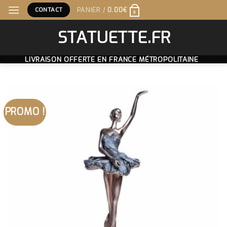
Skip
CONTACT
PANIER /
0.00
€
0
to
content
STATUETTE.FR
LIVRAISON OFFERTE EN FRANCE MÉTROPOLITAINE
PROMO !