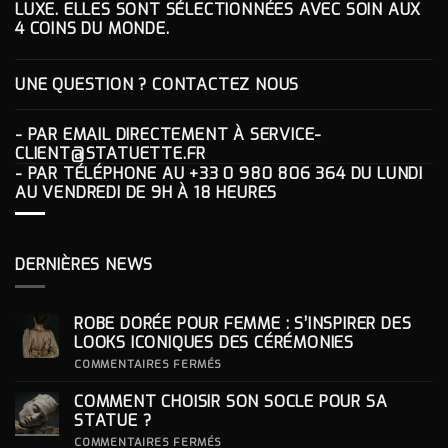
LUXE. ELLES SONT SÉLECTIONNÉES AVEC SOIN AUX
4 COINS DU MONDE.
UNE QUESTION ? CONTACTEZ NOUS
- PAR EMAIL DIRECTEMENT À
SERVICE-
CLIENT@STATUETTE.FR
- PAR TÉLÉPHONE AU
+33 0 980 806 364
DU LUNDI
AU VENDREDI DE 9H À 18 HEURES
DERNIÈRES NEWS
ROBE DORÉE POUR FEMME : S’INSPIRER DES
LOOKS ICONIQUES DES CÉRÉMONIES
SUR
COMMENTAIRES FERMÉS
ROBE
DORÉE
COMMENT CHOISIR SON SOCLE POUR SA
POUR
FEMME
STATUE ?
:
S’INSPIRER
SUR
COMMENTAIRES FERMÉS