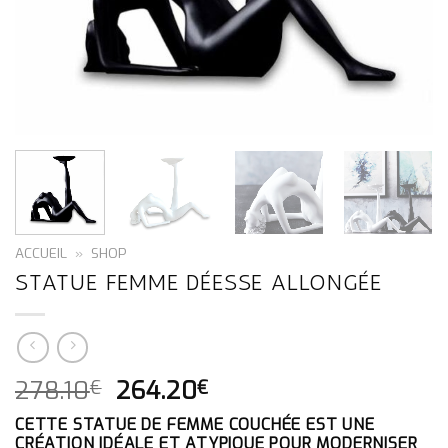
ACCUEIL
»
SHOP
STATUE FEMME DÉESSE ALLONGÉE
LE
LE
278.10
264.20
€
€
PRIX
PRIX
CETTE STATUE DE FEMME COUCHÉE EST UNE
INITIAL
ACTUEL
CRÉATION IDÉALE ET ATYPIQUE POUR MODERNISER