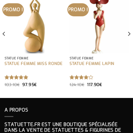
PROMO !
PROMO !
STATUE FEMME
STATUE FEMME
STATUE FEMME MISS RONDE
STATUE FEMME LAPIN
LE
LE
LE
LE
NOTE
103.10
€
5.00
97.95
€
NOTE
124.10
€
117.90
€
PRIX
PRIX
PRIX
PRIX
SUR 5
4.00
INITIAL
ACTUEL
INITIAL
ACTUEL
SUR 5
ÉTAIT :
EST :
ÉTAIT :
EST :
103.10€.
97.95€.
124.10€.
117.90€.
A PROPOS
STATUETTE.FR EST UNE BOUTIQUE SPÉCIALISÉE
DANS LA VENTE DE STATUETTES & FIGURINES DE