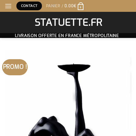
Skip
CONTACT
PANIER /
0.00
€
0
to
content
STATUETTE.FR
LIVRAISON OFFERTE EN FRANCE MÉTROPOLITAINE
PROMO !