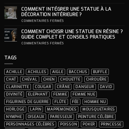
DES
COMMENT
LOOKS
CHOISIR
COMMENT INTÉGRER UNE STATUE À LA
ICONIQUES
SON
DES
SOCLE
DÉCORATION INTÉRIEURE ?
CÉRÉMONIES
POUR
SA
SUR
COMMENTAIRES FERMÉS
STATUE ?
COMMENT
INTÉGRER
COMMENT CHOISIR UNE STATUE EN RÉSINE ?
UNE
STATUE
GUIDE COMPLET ET CONSEILS PRATIQUES
À
LA
SUR
COMMENTAIRES FERMÉS
DÉCORATION
COMMENT
INTÉRIEURE ?
CHOISIR
UNE
TAGS
STATUE
EN
RÉSINE
?
ACHILLE
ACHILLES
AIGLE
BACCHUS
BUFFLE
GUIDE
COMPLET
CHAT
CHEVAL
CHIEN
CHOUETTE
CHROUÈRE
ET
CONSEILS
CLARINETTE
COUGAR
CRÂNE
DANSEUR
DAVID
PRATIQUES
DIVINITÉ
ELEPHANT
FEMME
FEMME NUE
FIGURINES DE GUERRE
FLÛTE
FÉE
HOMME NU
HORLOGE
LAPIN
MAPPEMONDES
MOUSQUETAIRES
NYMPHE
OISEAUX
PARESSEUX
PEINTURE CÉLÈBRE
PERSONNAGES CÉLÈBRES
POISSON
POKER
PRINCESSE