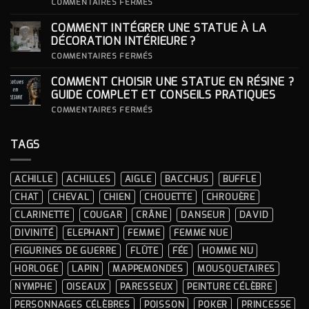
S’INSPIRER
SUR
COMMENTAIRES FERMÉS
DES
COMMENT
LOOKS
CHOISIR
COMMENT INTÉGRER UNE STATUE À LA
ICONIQUES
SON
DES
SOCLE
DÉCORATION INTÉRIEURE ?
CÉRÉMONIES
POUR
SA
SUR
COMMENTAIRES FERMÉS
STATUE ?
COMMENT
INTÉGRER
COMMENT CHOISIR UNE STATUE EN RÉSINE ?
UNE
STATUE
GUIDE COMPLET ET CONSEILS PRATIQUES
À
LA
SUR
COMMENTAIRES FERMÉS
DÉCORATION
COMMENT
INTÉRIEURE ?
CHOISIR
UNE
TAGS
STATUE
EN
RÉSINE
?
ACHILLE
ACHILLES
AIGLE
BACCHUS
BUFFLE
GUIDE
COMPLET
CHAT
CHEVAL
CHIEN
CHOUETTE
CHROUÈRE
ET
CONSEILS
CLARINETTE
COUGAR
CRÂNE
DANSEUR
DAVID
PRATIQUES
DIVINITÉ
ELEPHANT
FEMME
FEMME NUE
FIGURINES DE GUERRE
FLÛTE
FÉE
HOMME NU
HORLOGE
LAPIN
MAPPEMONDES
MOUSQUETAIRES
NYMPHE
OISEAUX
PARESSEUX
PEINTURE CÉLÈBRE
PERSONNAGES CÉLÈBRES
POISSON
POKER
PRINCESSE