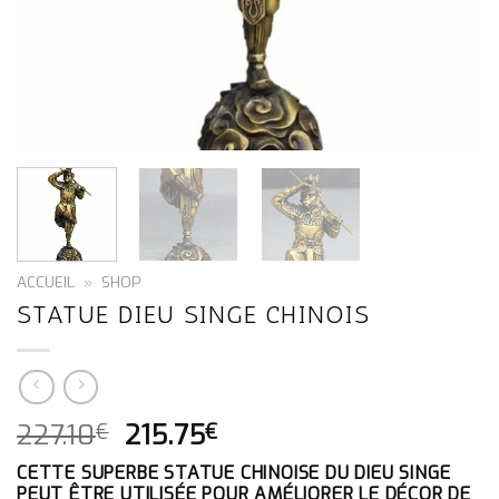
ACCUEIL
»
SHOP
STATUE DIEU SINGE CHINOIS
LE
LE
227.10
215.75
€
€
PRIX
PRIX
CETTE SUPERBE STATUE CHINOISE DU DIEU SINGE
INITIAL
ACTUEL
PEUT ÊTRE UTILISÉE POUR AMÉLIORER LE DÉCOR DE