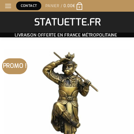
Skip
CONTACT
PANIER /
0.00
€
0
to
content
STATUETTE.FR
LIVRAISON OFFERTE EN FRANCE MÉTROPOLITAINE
PROMO !