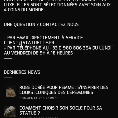
LUXE. ELLES SONT SÉLECTIONNÉES AVEC SOIN AUX
4 COINS DU MONDE.
UNE QUESTION ? CONTACTEZ NOUS
- PAR EMAIL DIRECTEMENT À
SERVICE-
CLIENT@STATUETTE.FR
- PAR TÉLÉPHONE AU
+33 0 980 806 364
DU LUNDI
AU VENDREDI DE 9H À 18 HEURES
DERNIÈRES NEWS
ROBE DORÉE POUR FEMME : S’INSPIRER DES
LOOKS ICONIQUES DES CÉRÉMONIES
SUR
COMMENTAIRES FERMÉS
ROBE
DORÉE
COMMENT CHOISIR SON SOCLE POUR SA
POUR
FEMME
STATUE ?
: