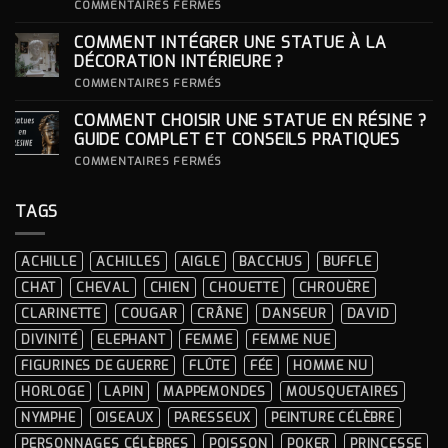
S’INSPIRER
SUR
COMMENTAIRES FERMÉS
DES
COMMENT
LOOKS
CHOISIR
COMMENT INTÉGRER UNE STATUE À LA
ICONIQUES
SON
DES
SOCLE
DÉCORATION INTÉRIEURE ?
CÉRÉMONIES
POUR
SA
SUR
COMMENTAIRES FERMÉS
STATUE ?
COMMENT
INTÉGRER
COMMENT CHOISIR UNE STATUE EN RÉSINE ?
UNE
STATUE
GUIDE COMPLET ET CONSEILS PRATIQUES
À
LA
SUR
COMMENTAIRES FERMÉS
DÉCORATION
COMMENT
INTÉRIEURE ?
CHOISIR
UNE
TAGS
STATUE
EN
RÉSINE
?
ACHILLE
ACHILLES
AIGLE
BACCHUS
BUFFLE
GUIDE
COMPLET
CHAT
CHEVAL
CHIEN
CHOUETTE
CHROUÈRE
ET
CONSEILS
CLARINETTE
COUGAR
CRÂNE
DANSEUR
DAVID
PRATIQUES
DIVINITÉ
ELEPHANT
FEMME
FEMME NUE
FIGURINES DE GUERRE
FLÛTE
FÉE
HOMME NU
HORLOGE
LAPIN
MAPPEMONDES
MOUSQUETAIRES
NYMPHE
OISEAUX
PARESSEUX
PEINTURE CÉLÈBRE
PERSONNAGES CÉLÈBRES
POISSON
POKER
PRINCESSE