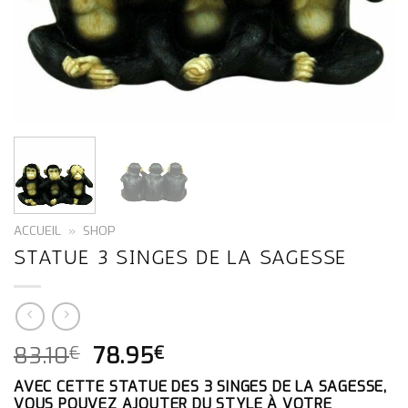
ACCUEIL
»
SHOP
STATUE 3 SINGES DE LA SAGESSE
LE
LE
83.10
78.95
€
€
PRIX
PRIX
AVEC CETTE STATUE DES 3 SINGES DE LA SAGESSE,
INITIAL
ACTUEL
VOUS POUVEZ AJOUTER DU STYLE À VOTRE