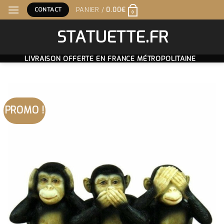
Skip
CONTACT
PANIER /
0.00
€
0
to
content
STATUETTE.FR
LIVRAISON OFFERTE EN FRANCE MÉTROPOLITAINE
PROMO !