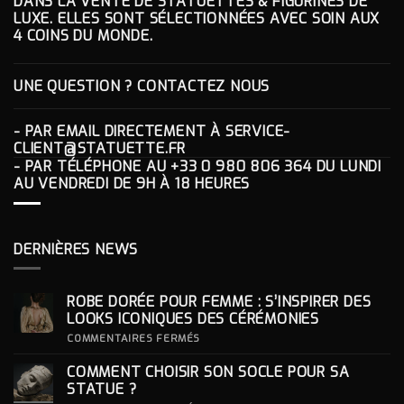
DANS LA VENTE DE STATUETTES & FIGURINES DE
LUXE. ELLES SONT SÉLECTIONNÉES AVEC SOIN AUX
4 COINS DU MONDE.
UNE QUESTION ? CONTACTEZ NOUS
- PAR EMAIL DIRECTEMENT À
SERVICE-
CLIENT@STATUETTE.FR
- PAR TÉLÉPHONE AU
+33 0 980 806 364
DU LUNDI
AU VENDREDI DE 9H À 18 HEURES
DERNIÈRES NEWS
ROBE DORÉE POUR FEMME : S’INSPIRER DES
LOOKS ICONIQUES DES CÉRÉMONIES
SUR
COMMENTAIRES FERMÉS
ROBE
DORÉE
COMMENT CHOISIR SON SOCLE POUR SA
POUR
FEMME
STATUE ?
: