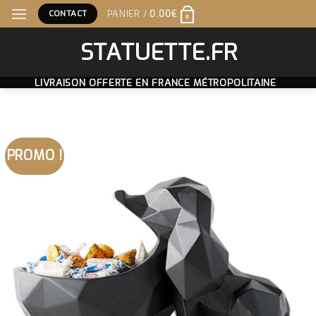
Skip
CONTACT
PANIER /
0.00
€
0
to
content
STATUETTE.FR
LIVRAISON OFFERTE EN FRANCE MÉTROPOLITAINE
PROMO !