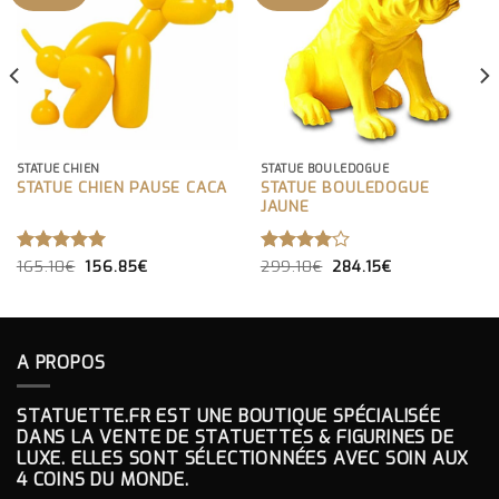
STATUE CHIEN
STATUE BOULEDOGUE
STATUE CHIEN PAUSE CACA
STATUE BOULEDOGUE
JAUNE
LE
LE
LE
LE
NOTE
165.10
€
5.00
156.85
€
NOTE
299.10
€
284.15
€
PRIX
PRIX
PRIX
PRIX
SUR 5
4.00
INITIAL
ACTUEL
INITIAL
ACTUEL
SUR 5
ÉTAIT :
EST :
ÉTAIT :
EST :
165.10€.
156.85€.
299.10€.
284.15€.
A PROPOS
STATUETTE.FR EST UNE BOUTIQUE SPÉCIALISÉE
DANS LA VENTE DE STATUETTES & FIGURINES DE
LUXE. ELLES SONT SÉLECTIONNÉES AVEC SOIN AUX
4 COINS DU MONDE.