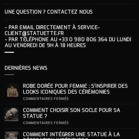
UNE QUESTION ? CONTACTEZ NOUS
- PAR EMAIL DIRECTEMENT À
SERVICE-
CLIENT@STATUETTE.FR
- PAR TÉLÉPHONE AU
+33 0 980 806 364
DU LUNDI
AU VENDREDI DE 9H À 18 HEURES
DERNIÈRES NEWS
ROBE DORÉE POUR FEMME : S’INSPIRER DES
LOOKS ICONIQUES DES CÉRÉMONIES
SUR
COMMENTAIRES FERMÉS
ROBE
DORÉE
COMMENT CHOISIR SON SOCLE POUR SA
POUR
FEMME
STATUE ?
:
S’INSPIRER
SUR
COMMENTAIRES FERMÉS
DES
COMMENT
LOOKS
CHOISIR
COMMENT INTÉGRER UNE STATUE À LA
ICONIQUES
SON
DES
SOCLE