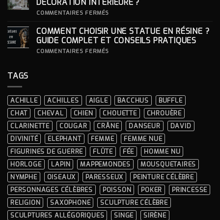
DÉCORATION INTÉRIEURE ?
CÉRÉMONIES
POUR
SA
SUR
COMMENTAIRES FERMÉS
STATUE ?
COMMENT
INTÉGRER
COMMENT CHOISIR UNE STATUE EN RÉSINE ?
UNE
STATUE
GUIDE COMPLET ET CONSEILS PRATIQUES
À
LA
SUR
COMMENTAIRES FERMÉS
DÉCORATION
COMMENT
INTÉRIEURE ?
CHOISIR
UNE
TAGS
STATUE
EN
RÉSINE
?
ACHILLE
ACHILLES
AIGLE
BACCHUS
BUFFLE
GUIDE
COMPLET
CHAT
CHEVAL
CHIEN
CHOUETTE
CHROUÈRE
ET
CONSEILS
CLARINETTE
COUGAR
CRÂNE
DANSEUR
DAVID
PRATIQUES
DIVINITÉ
ELEPHANT
FEMME
FEMME NUE
FIGURINES DE GUERRE
FLÛTE
FÉE
HOMME NU
HORLOGE
LAPIN
MAPPEMONDES
MOUSQUETAIRES
NYMPHE
OISEAUX
PARESSEUX
PEINTURE CÉLÈBRE
PERSONNAGES CÉLÈBRES
POISSON
POKER
PRINCESSE
RELIGION
SAXOPHONE
SCULPTURE CÉLÈBRE
SCULPTURES ALLÉGORIQUES
SINGE
SIRÈNE