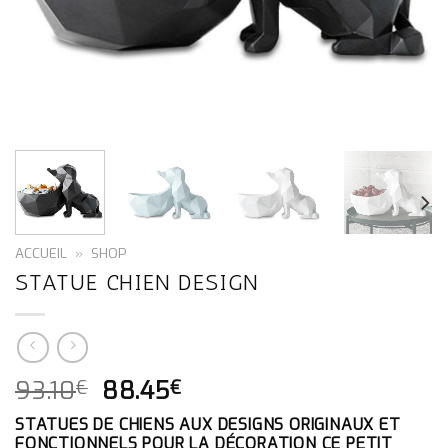
ACCUEIL
»
SHOP
STATUE CHIEN DESIGN
LE
LE
93.10
88.45
€
€
PRIX
PRIX
STATUES DE CHIENS AUX DESIGNS ORIGINAUX ET
INITIAL
ACTUEL
FONCTIONNELS POUR LA DÉCORATION CE PETIT