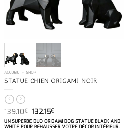
ACCUEIL
»
SHOP
STATUE CHIEN ORIGAMI NOIR
LE
LE
139.10
132.15
€
€
PRIX
PRIX
UN SUPERBE DUO ORIGAMI DOG STATUE BLACK AND
INITIAL
ACTUEL
WHITE POUR REHAUSSER VOTRE DÉCOR INTÉRIEUR.