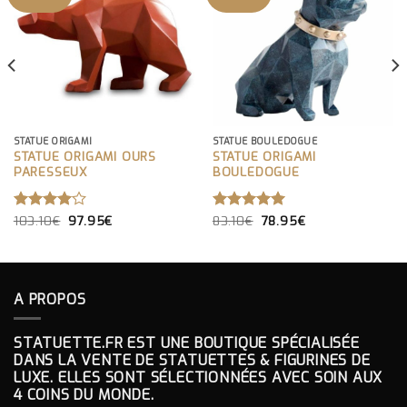
STATUE ORIGAMI
STATUE BOULEDOGUE
STATUE ORIGAMI OURS
STATUE ORIGAMI
PARESSEUX
BOULEDOGUE
LE
LE
LE
LE
NOTE
103.10
€
97.95
€
NOTE
83.10
€
5.00
78.95
€
PRIX
PRIX
PRIX
PRIX
4.00
SUR 5
INITIAL
ACTUEL
INITIAL
ACTUEL
SUR 5
ÉTAIT :
EST :
ÉTAIT :
EST :
103.10€.
97.95€.
83.10€.
78.95€.
A PROPOS
STATUETTE.FR EST UNE BOUTIQUE SPÉCIALISÉE
DANS LA VENTE DE STATUETTES & FIGURINES DE
LUXE. ELLES SONT SÉLECTIONNÉES AVEC SOIN AUX
4 COINS DU MONDE.