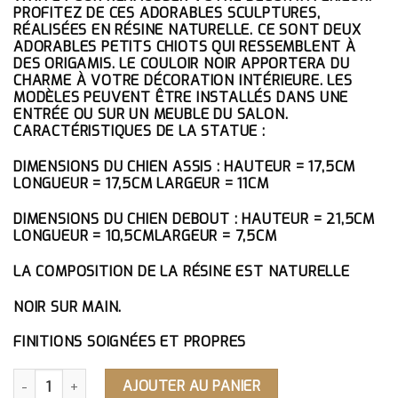
ÉTAIT :
EST :
PROFITEZ DE CES ADORABLES SCULPTURES,
139.10€.
132.15€.
RÉALISÉES EN RÉSINE NATURELLE. CE SONT DEUX
ADORABLES PETITS CHIOTS QUI RESSEMBLENT À
DES ORIGAMIS. LE COULOIR NOIR APPORTERA DU
CHARME À VOTRE DÉCORATION INTÉRIEURE. LES
MODÈLES PEUVENT ÊTRE INSTALLÉS DANS UNE
ENTRÉE OU SUR UN MEUBLE DU SALON.
CARACTÉRISTIQUES DE LA STATUE :
DIMENSIONS DU CHIEN ASSIS : HAUTEUR = 17,5CM
LONGUEUR = 17,5CM LARGEUR = 11CM
DIMENSIONS DU CHIEN DEBOUT : HAUTEUR = 21,5CM
LONGUEUR = 10,5CMLARGEUR = 7,5CM
LA COMPOSITION DE LA RÉSINE EST NATURELLE
NOIR SUR MAIN.
FINITIONS SOIGNÉES ET PROPRES
QUANTITÉ DE STATUE CHIEN ORIGAMI NOIR
AJOUTER AU PANIER