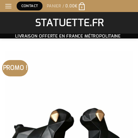
Skip
CONTACT
PANIER /
0.00
€
0
to
content
STATUETTE.FR
LIVRAISON OFFERTE EN FRANCE MÉTROPOLITAINE
PROMO !