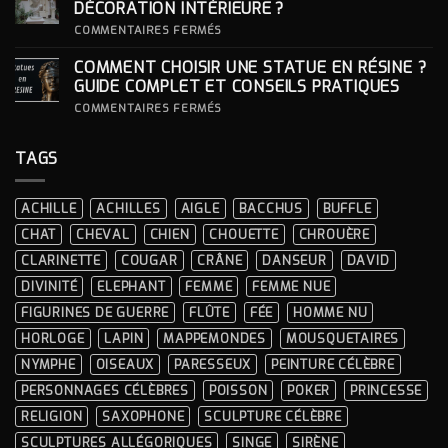
DES
SOCLE
DÉCORATION INTÉRIEURE ?
CÉRÉMONIES
POUR
SA
SUR
COMMENTAIRES FERMÉS
STATUE ?
COMMENT
INTÉGRER
COMMENT CHOISIR UNE STATUE EN RÉSINE ?
UNE
STATUE
GUIDE COMPLET ET CONSEILS PRATIQUES
À
LA
SUR
COMMENTAIRES FERMÉS
DÉCORATION
COMMENT
INTÉRIEURE ?
CHOISIR
UNE
TAGS
STATUE
EN
RÉSINE
?
ACHILLE
ACHILLES
AIGLE
BACCHUS
BUFFLE
GUIDE
COMPLET
CHAT
CHEVAL
CHIEN
CHOUETTE
CHROUÈRE
ET
CONSEILS
CLARINETTE
COUGAR
CRÂNE
DANSEUR
DAVID
PRATIQUES
DIVINITÉ
ELEPHANT
FEMME
FEMME NUE
FIGURINES DE GUERRE
FLÛTE
FÉE
HOMME NU
HORLOGE
LAPIN
MAPPEMONDES
MOUSQUETAIRES
NYMPHE
OISEAUX
PARESSEUX
PEINTURE CÉLÈBRE
PERSONNAGES CÉLÈBRES
POISSON
POKER
PRINCESSE
RELIGION
SAXOPHONE
SCULPTURE CÉLÈBRE
SCULPTURES ALLÉGORIQUES
SINGE
SIRÈNE