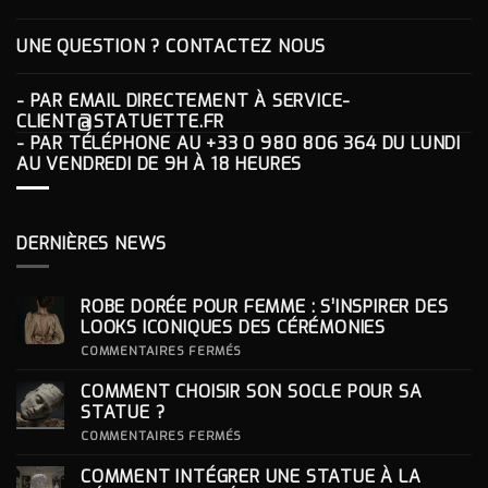
UNE QUESTION ? CONTACTEZ NOUS
- PAR EMAIL DIRECTEMENT À
SERVICE-
CLIENT@STATUETTE.FR
- PAR TÉLÉPHONE AU
+33 0 980 806 364
DU LUNDI
AU VENDREDI DE 9H À 18 HEURES
DERNIÈRES NEWS
ROBE DORÉE POUR FEMME : S’INSPIRER DES
LOOKS ICONIQUES DES CÉRÉMONIES
SUR
COMMENTAIRES FERMÉS
ROBE
DORÉE
COMMENT CHOISIR SON SOCLE POUR SA
POUR
FEMME
STATUE ?
:
S’INSPIRER
SUR
COMMENTAIRES FERMÉS
DES
COMMENT
LOOKS
CHOISIR
COMMENT INTÉGRER UNE STATUE À LA
ICONIQUES
SON