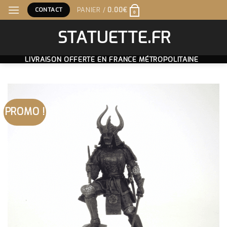
Skip
CONTACT
PANIER /
0.00
€
0
to
content
STATUETTE.FR
LIVRAISON OFFERTE EN FRANCE MÉTROPOLITAINE
PROMO !