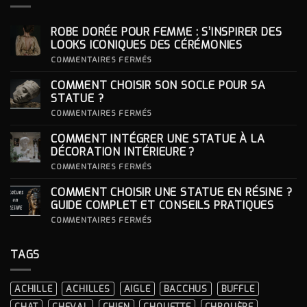
ROBE DORÉE POUR FEMME : S’INSPIRER DES
LOOKS ICONIQUES DES CÉRÉMONIES
SUR
COMMENTAIRES FERMÉS
ROBE
DORÉE
COMMENT CHOISIR SON SOCLE POUR SA
POUR
FEMME
STATUE ?
:
S’INSPIRER
SUR
COMMENTAIRES FERMÉS
DES
COMMENT
LOOKS
CHOISIR
COMMENT INTÉGRER UNE STATUE À LA
ICONIQUES
SON
DES
SOCLE
DÉCORATION INTÉRIEURE ?
CÉRÉMONIES
POUR
SA
SUR
COMMENTAIRES FERMÉS
STATUE ?
COMMENT
INTÉGRER
COMMENT CHOISIR UNE STATUE EN RÉSINE ?
UNE
STATUE
GUIDE COMPLET ET CONSEILS PRATIQUES
À
LA
SUR
COMMENTAIRES FERMÉS
DÉCORATION
COMMENT
INTÉRIEURE ?
CHOISIR
UNE
TAGS
STATUE
EN
RÉSINE
?
ACHILLE
ACHILLES
AIGLE
BACCHUS
BUFFLE
GUIDE
COMPLET
CHAT
CHEVAL
CHIEN
CHOUETTE
CHROUÈRE