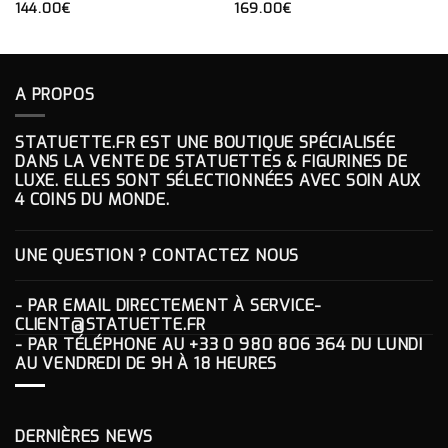
NOTE
144.00
€
5.00
NOTE
169.00
€
5.00
SUR 5
SUR 5
A PROPOS
STATUETTE.FR EST UNE BOUTIQUE SPÉCIALISÉE
DANS LA VENTE DE STATUETTES & FIGURINES DE
LUXE. ELLES SONT SÉLECTIONNÉES AVEC SOIN AUX
4 COINS DU MONDE.
UNE QUESTION ? CONTACTEZ NOUS
- PAR EMAIL DIRECTEMENT À
SERVICE-
CLIENT@STATUETTE.FR
- PAR TÉLÉPHONE AU
+33 0 980 806 364
DU LUNDI
AU VENDREDI DE 9H À 18 HEURES
DERNIÈRES NEWS