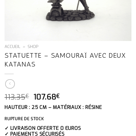
ACCUEIL
»
SHOP
STATUETTE – SAMOURAÏ AVEC DEUX
KATANAS
LE
LE
113.35
107.68
€
€
PRIX
PRIX
HAUTEUR : 25 CM – MATÉRIAUX : RÉSINE
INITIAL
ACTUEL
ÉTAIT :
EST :
RUPTURE DE STOCK
113.35€.
107.68€.
✓ LIVRAISON OFFERTE 0 EUROS
✓ PAIEMENTS SÉCURISÉS