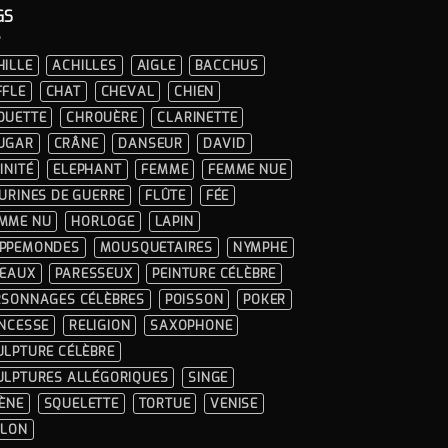
GS
HILLE
ACHILLES
AIGLE
BACCHUS
FFLE
CHAT
CHEVAL
CHIEN
OUETTE
CHROUÈRE
CLARINETTE
UGAR
CRÂNE
DANSEUR
DAVID
INITÉ
ELEPHANT
FEMME
FEMME NUE
GURINES DE GUERRE
FLÛTE
FÉE
MME NU
HORLOGE
LAPIN
PPEMONDES
MOUSQUETAIRES
NYMPHE
SEAUX
PARESSEUX
PEINTURE CÉLÈBRE
RSONNAGES CÉLÈBRES
POISSON
POKER
INCESSE
RELIGION
SAXOPHONE
ULPTURE CÉLÈBRE
ULPTURES ALLÉGORIQUES
SINGE
RÈNE
SQUELETTE
TORTUE
VENISE
OLON