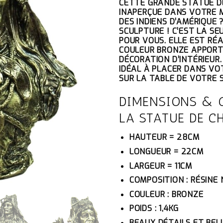
CETTE GRANDE STATUE DE
INITIAL
AC
INAPERÇUE DANS VOTRE M
ÉTAIT :
ES
DES INDIENS D’AMÉRIQUE
181.10€.
17
SCULPTURE ! C’EST LA S
POUR VOUS. ELLE EST RÉA
COULEUR BRONZE APPORT
DÉCORATION D’INTÉRIEUR.
IDÉAL À PLACER DANS VO
SUR LA TABLE DE VOTRE 
DIMENSIONS & 
LA STATUE DE C
HAUTEUR = 28CM
LONGUEUR = 22CM
LARGEUR = 11CM
COMPOSITION : RÉSINE
COULEUR : BRONZE
POIDS : 1,4KG
BEAUX DÉTAILS ET BELL