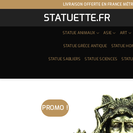
Skip
LIVRAISON OFFERTE EN FRANCE MÉTR
to
STATUETTE.FR
content
STATUE ANIMAUX
ASIE
ART
STATUE GRÈCE ANTIQUE
STATUE HO
STATUE SABLIERS
STATUE SCIENCES
STATU
PROMO !