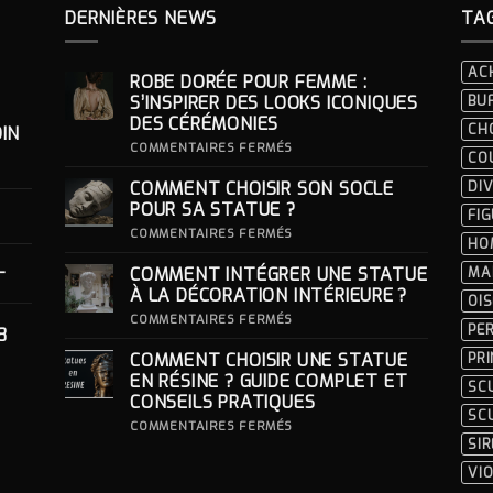
DERNIÈRES NEWS
TA
AC
ROBE DORÉE POUR FEMME :
S’INSPIRER DES LOOKS ICONIQUES
BU
DES CÉRÉMONIES
CH
IN
SUR
COMMENTAIRES FERMÉS
CO
ROBE
DORÉE
COMMENT CHOISIR SON SOCLE
DIV
POUR
FEMME
POUR SA STATUE ?
FI
:
S’INSPIRER
SUR
COMMENTAIRES FERMÉS
HO
DES
COMMENT
LOOKS
CHOISIR
-
COMMENT INTÉGRER UNE STATUE
MA
ICONIQUES
SON
DES
SOCLE
À LA DÉCORATION INTÉRIEURE ?
OI
CÉRÉMONIES
POUR
SA
SUR
COMMENTAIRES FERMÉS
PE
8
STATUE ?
COMMENT
INTÉGRER
COMMENT CHOISIR UNE STATUE
PR
UNE
STATUE
EN RÉSINE ? GUIDE COMPLET ET
SC
À
CONSEILS PRATIQUES
LA
SC
DÉCORATION
SUR
COMMENTAIRES FERMÉS
INTÉRIEURE ?
COMMENT
SI
CHOISIR
UNE
VI
STATUE