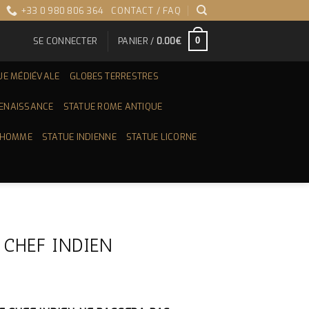
+33 0 980 806 364
CONTACT / FAQ
SE CONNECTER
PANIER /
0.00
€
0
UE MÉDIÉVALE
GLOBES TERRESTRES
RENAISSANCE
STATUE ROME ANTIQUE
 HOMME
STATUE INDIENNE
STATUE LICORNE
CHEF INDIEN
IX