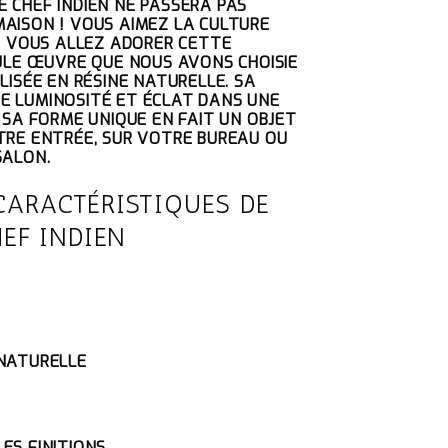
 CHEF INDIEN NE PASSERA PAS
TUEL
AISON ! VOUS AIMEZ LA CULTURE
T :
 ? VOUS ALLEZ ADORER CETTE
2.05€.
EULE ŒUVRE QUE NOUS AVONS CHOISIE
LISÉE EN RÉSINE NATURELLE. SA
E LUMINOSITÉ ET ÉCLAT DANS UNE
 SA FORME UNIQUE EN FAIT UN OBJET
TRE ENTRÉE, SUR VOTRE BUREAU OU
SALON.
CARACTÉRISTIQUES DE
HEF INDIEN
 NATURELLE
ES FINITIONS