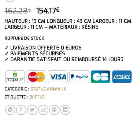
LE
LE
162.28
154.17
€
€
PRIX
PRIX
HAUTEUR : 13 CM LONGUEUR : 43 CM LARGEUR : 11 CM
INITIAL
ACTUEL
LARGEUR : 11 CM – MATÉRIAUX : RÉSINE
ÉTAIT :
EST :
162.28€.
154.17€.
RUPTURE DE STOCK
✓ LIVRAISON OFFERTE 0 EUROS
✓ PAIEMENTS SÉCURISÉS
✓ GARANTIE SATISFAIT OU REMBOURSÉ 14 JOURS
CATÉGORIE :
STATUE ANIMAUX
ÉTIQUETTE :
BUFFLE