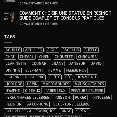
SA
SUR
COMMENTAIRES FERMÉS
STATUE ?
COMMENT
INTÉGRER
COMMENT CHOISIR UNE STATUE EN RÉSINE ?
UNE
STATUE
GUIDE COMPLET ET CONSEILS PRATIQUES
À
LA
SUR
COMMENTAIRES FERMÉS
DÉCORATION
COMMENT
INTÉRIEURE ?
CHOISIR
UNE
TAGS
STATUE
EN
RÉSINE
?
ACHILLE
ACHILLES
AIGLE
BACCHUS
BUFFLE
GUIDE
COMPLET
CHAT
CHEVAL
CHIEN
CHOUETTE
CHROUÈRE
ET
CONSEILS
CLARINETTE
COUGAR
CRÂNE
DANSEUR
DAVID
PRATIQUES
DIVINITÉ
ELEPHANT
FEMME
FEMME NUE
FIGURINES DE GUERRE
FLÛTE
FÉE
HOMME NU
HORLOGE
LAPIN
MAPPEMONDES
MOUSQUETAIRES
NYMPHE
OISEAUX
PARESSEUX
PEINTURE CÉLÈBRE
PERSONNAGES CÉLÈBRES
POISSON
POKER
PRINCESSE
RELIGION
SAXOPHONE
SCULPTURE CÉLÈBRE
SCULPTURES ALLÉGORIQUES
SINGE
SIRÈNE