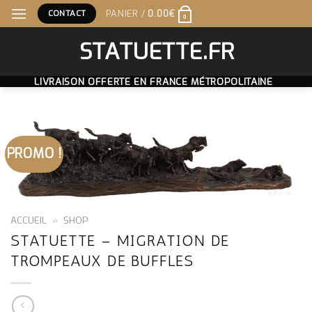
Skip
CONTACT
PANIER /
0.00
€
0
to
content
STATUETTE.FR
LIVRAISON OFFERTE EN FRANCE MÉTROPOLITAINE
PROMO !
ACCUEIL
»
SHOP
STATUETTE – MIGRATION DE
TROMPEAUX DE BUFFLES