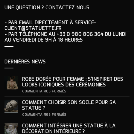
UNE QUESTION ? CONTACTEZ NOUS
- PAR EMAIL DIRECTEMENT À
SERVICE-
CLIENT@STATUETTE.FR
- PAR TÉLÉPHONE AU
+33 0 980 806 364
DU LUNDI
AU VENDREDI DE 9H À 18 HEURES
DERNIÈRES NEWS
ROBE DORÉE POUR FEMME : S’INSPIRER DES
LOOKS ICONIQUES DES CÉRÉMONIES
SUR
COMMENTAIRES FERMÉS
ROBE
DORÉE
COMMENT CHOISIR SON SOCLE POUR SA
POUR
FEMME
STATUE ?
:
S’INSPIRER
SUR
COMMENTAIRES FERMÉS
DES
COMMENT
LOOKS
CHOISIR
COMMENT INTÉGRER UNE STATUE À LA
ICONIQUES
SON
DES
SOCLE
DÉCORATION INTÉRIEURE ?
CÉRÉMONIES
POUR