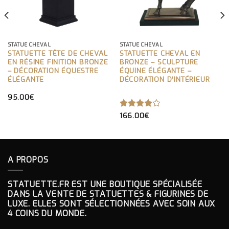
STATUE CHEVAL
STATUE CHEVAL
STATUETTE TÊTE DE CHEVAL
STATUETTE CHEVAL EN
EN RÉSINE FINITION BRONZE
BRONZE – SCULPTURE
– DÉCORATION ÉQUESTRE
ÉQUINE ÉLÉGANTE –
ÉLÉGANTE
DÉCORATION D’INTÉRIEUR
95.00
€
NOTE
166.00
€
4.00
SUR 5
A PROPOS
STATUETTE.FR EST UNE BOUTIQUE SPÉCIALISÉE
DANS LA VENTE DE STATUETTES & FIGURINES DE
LUXE. ELLES SONT SÉLECTIONNÉES AVEC SOIN AUX
4 COINS DU MONDE.