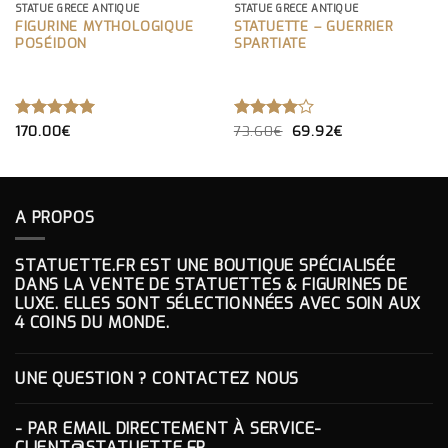
STATUE GRÈCE ANTIQUE
STATUE GRÈCE ANTIQUE
FIGURINE MYTHOLOGIQUE
STATUETTE – GUERRIER
POSÉIDON
SPARTIATE
LE
LE
NOTE
170.00
€
5.00
NOTE
73.60
€
69.92
€
PRIX
PRIX
SUR 5
4.00
INITIAL
ACTUEL
SUR 5
ÉTAIT :
EST :
73.60€.
69.92€.
A PROPOS
STATUETTE.FR EST UNE BOUTIQUE SPÉCIALISÉE
DANS LA VENTE DE STATUETTES & FIGURINES DE
LUXE. ELLES SONT SÉLECTIONNÉES AVEC SOIN AUX
4 COINS DU MONDE.
UNE QUESTION ? CONTACTEZ NOUS
- PAR EMAIL DIRECTEMENT À
SERVICE-
CLIENT@STATUETTE.FR