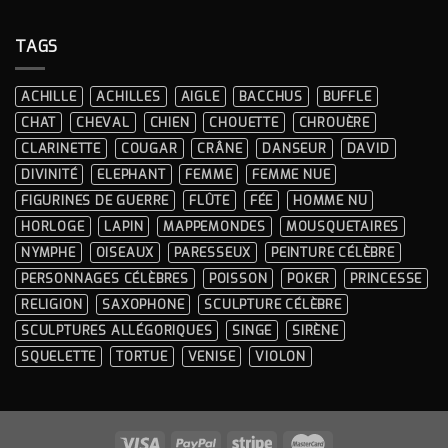
DÉCORATION
COMMENT
INTÉRIEURE ?
CHOISIR
UNE
TAGS
STATUE
EN
RÉSINE
?
ACHILLE
ACHILLES
AIGLE
BACCHUS
BUFFLE
GUIDE
COMPLET
CHAT
CHEVAL
CHIEN
CHOUETTE
CHROUÈRE
ET
CONSEILS
CLARINETTE
COUGAR
CRÂNE
DANSEUR
DAVID
PRATIQUES
DIVINITÉ
ELEPHANT
FEMME
FEMME NUE
FIGURINES DE GUERRE
FLÛTE
FÉE
HOMME NU
HORLOGE
LAPIN
MAPPEMONDES
MOUSQUETAIRES
NYMPHE
OISEAUX
PARESSEUX
PEINTURE CÉLÈBRE
PERSONNAGES CÉLÈBRES
POISSON
POKER
PRINCESSE
RELIGION
SAXOPHONE
SCULPTURE CÉLÈBRE
SCULPTURES ALLÉGORIQUES
SINGE
SIRÈNE
SQUELETTE
TORTUE
VENISE
VIOLON