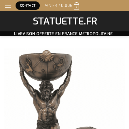
Skip
CONTACT
PANIER /
0.00
€
0
to
content
STATUETTE.FR
LIVRAISON OFFERTE EN FRANCE MÉTROPOLITAINE