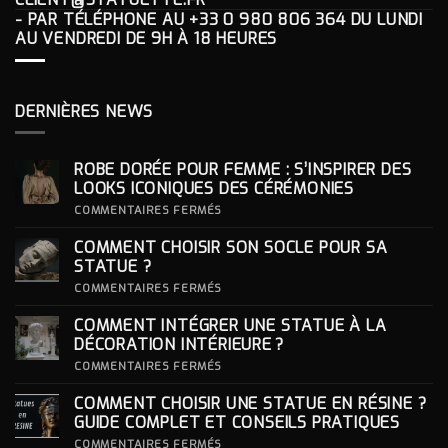
- PAR TÉLÉPHONE AU
+33 0 980 806 364
DU LUNDI
AU VENDREDI DE 9H À 18 HEURES
DERNIÈRES NEWS
ROBE DORÉE POUR FEMME : S’INSPIRER DES
LOOKS ICONIQUES DES CÉRÉMONIES
SUR
COMMENTAIRES FERMÉS
ROBE
DORÉE
COMMENT CHOISIR SON SOCLE POUR SA
POUR
FEMME
STATUE ?
:
S’INSPIRER
SUR
COMMENTAIRES FERMÉS
DES
COMMENT
LOOKS
CHOISIR
COMMENT INTÉGRER UNE STATUE À LA
ICONIQUES
SON
DES
SOCLE
DÉCORATION INTÉRIEURE ?
CÉRÉMONIES
POUR
SA
SUR
COMMENTAIRES FERMÉS
STATUE ?
COMMENT
INTÉGRER
COMMENT CHOISIR UNE STATUE EN RÉSINE ?
UNE
STATUE
GUIDE COMPLET ET CONSEILS PRATIQUES
À
LA
SUR
COMMENTAIRES FERMÉS