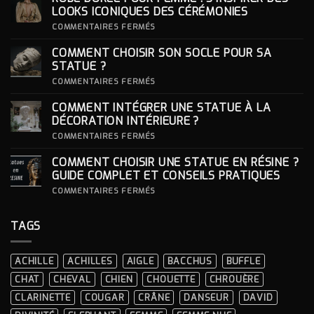
LOOKS ICONIQUES DES CÉRÉMONIES
SUR
COMMENTAIRES FERMÉS
ROBE
DORÉE
COMMENT CHOISIR SON SOCLE POUR SA
POUR
FEMME
STATUE ?
:
S’INSPIRER
SUR
COMMENTAIRES FERMÉS
DES
COMMENT
LOOKS
CHOISIR
COMMENT INTÉGRER UNE STATUE À LA
ICONIQUES
SON
DES
SOCLE
DÉCORATION INTÉRIEURE ?
CÉRÉMONIES
POUR
SA
SUR
COMMENTAIRES FERMÉS
STATUE ?
COMMENT
INTÉGRER
COMMENT CHOISIR UNE STATUE EN RÉSINE ?
UNE
STATUE
GUIDE COMPLET ET CONSEILS PRATIQUES
À
LA
SUR
COMMENTAIRES FERMÉS
DÉCORATION
COMMENT
INTÉRIEURE ?
CHOISIR
UNE
TAGS
STATUE
EN
RÉSINE
?
ACHILLE
ACHILLES
AIGLE
BACCHUS
BUFFLE
GUIDE
COMPLET
CHAT
CHEVAL
CHIEN
CHOUETTE
CHROUÈRE
ET
CONSEILS
CLARINETTE
COUGAR
CRÂNE
DANSEUR
DAVID
PRATIQUES