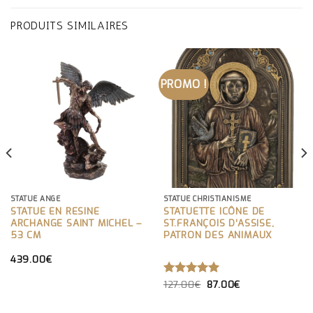
PRODUITS SIMILAIRES
PROMO !
STATUE ANGE
STATUE CHRISTIANISME
STATUE EN RESINE
STATUETTE ICÔNE DE
ARCHANGE SAINT MICHEL –
ST.FRANÇOIS D’ASSISE,
53 CM
PATRON DES ANIMAUX
439.00
€
LE
LE
NOTE
127.00
€
5.00
87.00
€
PRIX
PRIX
SUR 5
INITIAL
ACTUEL
ÉTAIT :
EST :