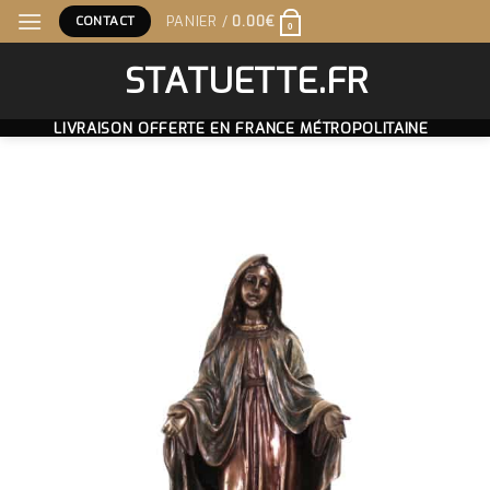
Skip
CONTACT
PANIER /
0.00
€
0
to
content
STATUETTE.FR
LIVRAISON OFFERTE EN FRANCE MÉTROPOLITAINE