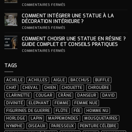
:
S’INSPIRER
SUR
COMMENTAIRES FERMÉS
DES
COMMENT
LOOKS
CHOISIR
COMMENT INTÉGRER UNE STATUE À LA
ICONIQUES
SON
DES
SOCLE
DÉCORATION INTÉRIEURE ?
CÉRÉMONIES
POUR
SA
SUR
COMMENTAIRES FERMÉS
STATUE ?
COMMENT
INTÉGRER
COMMENT CHOISIR UNE STATUE EN RÉSINE ?
UNE
STATUE
GUIDE COMPLET ET CONSEILS PRATIQUES
À
LA
SUR
COMMENTAIRES FERMÉS
DÉCORATION
COMMENT
INTÉRIEURE ?
CHOISIR
UNE
TAGS
STATUE
EN
RÉSINE
?
ACHILLE
ACHILLES
AIGLE
BACCHUS
BUFFLE
GUIDE
COMPLET
CHAT
CHEVAL
CHIEN
CHOUETTE
CHROUÈRE
ET
CONSEILS
CLARINETTE
COUGAR
CRÂNE
DANSEUR
DAVID
PRATIQUES
DIVINITÉ
ELEPHANT
FEMME
FEMME NUE
FIGURINES DE GUERRE
FLÛTE
FÉE
HOMME NU
HORLOGE
LAPIN
MAPPEMONDES
MOUSQUETAIRES
NYMPHE
OISEAUX
PARESSEUX
PEINTURE CÉLÈBRE