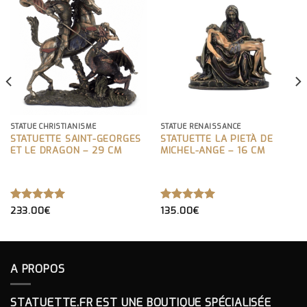
STATUE CHRISTIANISME
STATUE RENAISSANCE
STATUETTE SAINT-GEORGES
STATUETTE LA PIETÀ DE
ET LE DRAGON – 29 CM
MICHEL-ANGE – 16 CM
NOTE
233.00
€
5.00
NOTE
135.00
€
5.00
SUR 5
SUR 5
A PROPOS
STATUETTE.FR EST UNE BOUTIQUE SPÉCIALISÉE