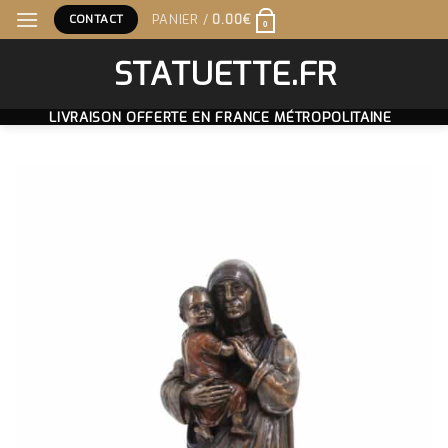
Skip
CONTACT
PANIER /
0.00
€
0
to
content
STATUETTE.FR
LIVRAISON OFFERTE EN FRANCE MÉTROPOLITAINE