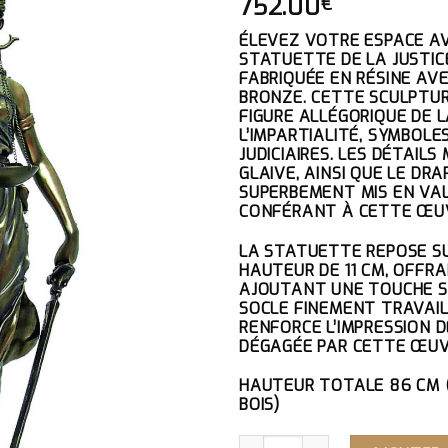
752.00
€
ÉLEVEZ VOTRE ESPACE A
STATUETTE DE LA JUSTIC
FABRIQUÉE EN RÉSINE AV
BRONZE. CETTE SCULPTUR
FIGURE ALLÉGORIQUE DE LA
L’IMPARTIALITÉ, SYMBOLE
JUDICIAIRES. LES DÉTAIL
GLAIVE, AINSI QUE LE DR
SUPERBEMENT MIS EN VAL
CONFÉRANT À CETTE ŒUV
LA STATUETTE REPOSE S
HAUTEUR DE 11 CM
, OFFR
AJOUTANT UNE TOUCHE S
SOCLE FINEMENT TRAVAIL
RENFORCE L’IMPRESSION D
DÉGAGÉE PAR CETTE ŒUV
HAUTEUR TOTALE 86 CM (
BOIS)
QUANTITÉ DE STATUETTE DE