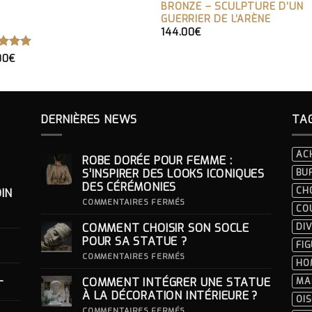
BRONZE – SCULPTURE D’UN
GUERRIER DE L’ARÈNE
144.00
€
TE
5.00
00
€
 5
DERNIÈRES NEWS
TA
AC
ROBE DORÉE POUR FEMME :
S’INSPIRER DES LOOKS ICONIQUES
BU
DES CÉRÉMONIES
CH
IN
SUR
COMMENTAIRES FERMÉS
CO
ROBE
DORÉE
COMMENT CHOISIR SON SOCLE
DIV
POUR
FEMME
POUR SA STATUE ?
FI
:
S’INSPIRER
SUR
COMMENTAIRES FERMÉS
HO
DES
COMMENT
LOOKS
CHOISIR
-
COMMENT INTÉGRER UNE STATUE
MA
ICONIQUES
SON
DES
SOCLE
À LA DÉCORATION INTÉRIEURE ?
OI
CÉRÉMONIES
POUR
SA
SUR
COMMENTAIRES FERMÉS