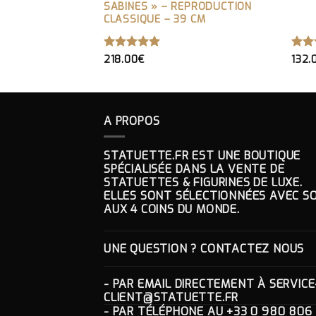
SABINES » – REPRODUCTION
CLASSIQUE – 39 CM
NOTE
5.00
NO
218.00
€
132.
SUR 5
SUR
A PROPOS
STATUETTE.FR EST UNE BOUTIQUE
SPÉCIALISÉE DANS LA VENTE DE
STATUETTES & FIGURINES DE LUXE.
ELLES SONT SÉLECTIONNÉES AVEC SO
AUX 4 COINS DU MONDE.
UNE QUESTION ? CONTACTEZ NOUS
- PAR EMAIL DIRECTEMENT À
SERVICE
CLIENT@STATUETTE.FR
- PAR TÉLÉPHONE AU
+33 0 980 806