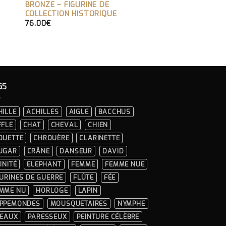
BRONZE – FIGURINE DE
COLLECTION HISTORIQUE
76.00
€
GS
HILLE
ACHILLES
AIGLE
BACCHUS
FFLE
CHAT
CHEVAL
CHIEN
OUETTE
CHROUÈRE
CLARINETTE
UGAR
CRÂNE
DANSEUR
DAVID
INITÉ
ELEPHANT
FEMME
FEMME NUE
GURINES DE GUERRE
FLÛTE
FÉE
MME NU
HORLOGE
LAPIN
PPEMONDES
MOUSQUETAIRES
NYMPHE
SEAUX
PARESSEUX
PEINTURE CÉLÈBRE