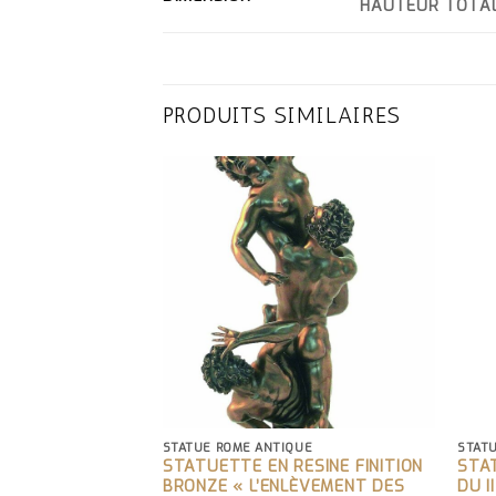
HAUTEUR TOTAL
PRODUITS SIMILAIRES
QUE
STATUE ROME ANTIQUE
STAT
ADIATEUR
STATUETTE EN RESINE FINITION
STA
BRONZE « L’ENLÈVEMENT DES
DU I