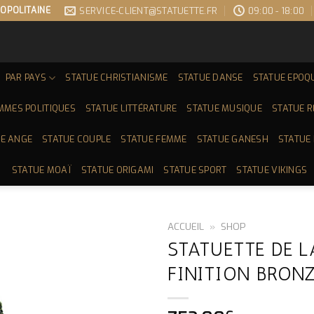
OPOLITAINE
SERVICE-CLIENT@STATUETTE.FR
09:00 - 18:00
PAR PAYS
STATUE CHRISTIANISME
STATUE DANSE
STATUE EPOQ
MMES POLITIQUES
STATUE LITTÉRATURE
STATUE MUSIQUE
STATUE 
E ANGE
STATUE COUPLE
STATUE FEMME
STATUE GANESH
STATUE
STATUE MOAÏ
STATUE ORIGAMI
STATUE SPORT
STATUE VIKINGS
ACCUEIL
»
SHOP
STATUETTE DE L
FINITION BRON