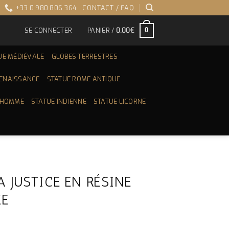
+33 0 980 806 364
CONTACT / FAQ
SE CONNECTER
PANIER /
0.00
€
0
UE MÉDIÉVALE
GLOBES TERRESTRES
RENAISSANCE
STATUE ROME ANTIQUE
 HOMME
STATUE INDIENNE
STATUE LICORNE
A JUSTICE EN RÉSINE
ZE