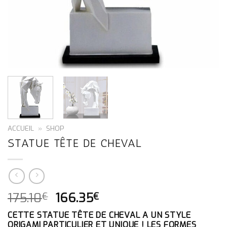
ACCUEIL
»
SHOP
STATUE TÊTE DE CHEVAL
LE
LE
175.10
166.35
€
€
PRIX
PRIX
CETTE STATUE TÊTE DE CHEVAL A UN STYLE
INITIAL
ACTUEL
ORIGAMI PARTICULIER ET UNIQUE ! LES FORMES