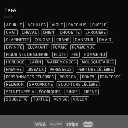
INTÉRIEURE ?
CHOISIR
UNE
TAGS
STATUE
EN
RÉSINE
?
ACHILLE
ACHILLES
AIGLE
BACCHUS
BUFFLE
GUIDE
COMPLET
CHAT
CHEVAL
CHIEN
CHOUETTE
CHROUÈRE
ET
CONSEILS
CLARINETTE
COUGAR
CRÂNE
DANSEUR
DAVID
PRATIQUES
DIVINITÉ
ELEPHANT
FEMME
FEMME NUE
FIGURINES DE GUERRE
FLÛTE
FÉE
HOMME NU
HORLOGE
LAPIN
MAPPEMONDES
MOUSQUETAIRES
NYMPHE
OISEAUX
PARESSEUX
PEINTURE CÉLÈBRE
PERSONNAGES CÉLÈBRES
POISSON
POKER
PRINCESSE
RELIGION
SAXOPHONE
SCULPTURE CÉLÈBRE
SCULPTURES ALLÉGORIQUES
SINGE
SIRÈNE
SQUELETTE
TORTUE
VENISE
VIOLON