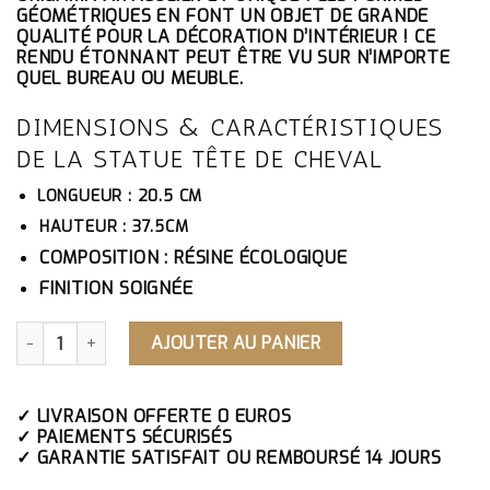
ÉTAIT :
EST :
GÉOMÉTRIQUES EN FONT UN OBJET DE GRANDE
175.10€.
166.35€.
QUALITÉ POUR LA DÉCORATION D’INTÉRIEUR ! CE
RENDU ÉTONNANT PEUT ÊTRE VU SUR N’IMPORTE
QUEL BUREAU OU MEUBLE.
DIMENSIONS & CARACTÉRISTIQUES
DE LA STATUE TÊTE DE CHEVAL
LONGUEUR :
20.5 CM
HAUTEUR : 37.5CM
COMPOSITION : RÉSINE ÉCOLOGIQUE
FINITION SOIGNÉE
QUANTITÉ DE STATUE TÊTE DE CHEVAL
AJOUTER AU PANIER
✓ LIVRAISON OFFERTE 0 EUROS
✓ PAIEMENTS SÉCURISÉS
✓ GARANTIE SATISFAIT OU REMBOURSÉ 14 JOURS