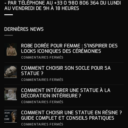
- PAR TÉLÉPHONE AU
+33 0 980 806 364
DU LUNDI
AU VENDREDI DE 9H À 18 HEURES
DERNIÈRES NEWS
ROBE DORÉE POUR FEMME : S’INSPIRER DES
LOOKS ICONIQUES DES CÉRÉMONIES
SUR
COMMENTAIRES FERMÉS
ROBE
DORÉE
COMMENT CHOISIR SON SOCLE POUR SA
POUR
FEMME
STATUE ?
:
S’INSPIRER
SUR
COMMENTAIRES FERMÉS
DES
COMMENT
LOOKS
CHOISIR
COMMENT INTÉGRER UNE STATUE À LA
ICONIQUES
SON
DES
SOCLE
DÉCORATION INTÉRIEURE ?
CÉRÉMONIES
POUR
SA
SUR
COMMENTAIRES FERMÉS
STATUE ?
COMMENT
INTÉGRER
COMMENT CHOISIR UNE STATUE EN RÉSINE ?
UNE
STATUE
GUIDE COMPLET ET CONSEILS PRATIQUES
À
LA
SUR
COMMENTAIRES FERMÉS
DÉCORATION
COMMENT