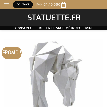
Skip
CONTACT
PANIER /
0.00
€
0
to
content
STATUETTE.FR
LIVRAISON OFFERTE EN FRANCE MÉTROPOLITAINE
PROMO !