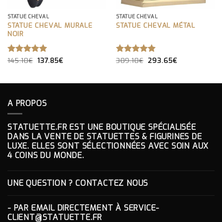
STATUE CHEVAL
STATUE CHEVAL
STATUE CHEVAL MURALE
STATUE CHEVAL MÉTAL
NOIR
LE
LE
LE
LE
NOTE
145.10
€
5.00
137.85
€
NOTE
309.10
€
5.00
293.65
€
PRIX
PRIX
PRIX
PRIX
SUR 5
SUR 5
INITIAL
ACTUEL
INITIAL
ACTUEL
ÉTAIT :
EST :
ÉTAIT :
EST :
145.10€.
137.85€.
309.10€.
293.65€.
A PROPOS
STATUETTE.FR EST UNE BOUTIQUE SPÉCIALISÉE
DANS LA VENTE DE STATUETTES & FIGURINES DE
LUXE. ELLES SONT SÉLECTIONNÉES AVEC SOIN AUX
4 COINS DU MONDE.
UNE QUESTION ? CONTACTEZ NOUS
- PAR EMAIL DIRECTEMENT À
SERVICE-
CLIENT@STATUETTE.FR