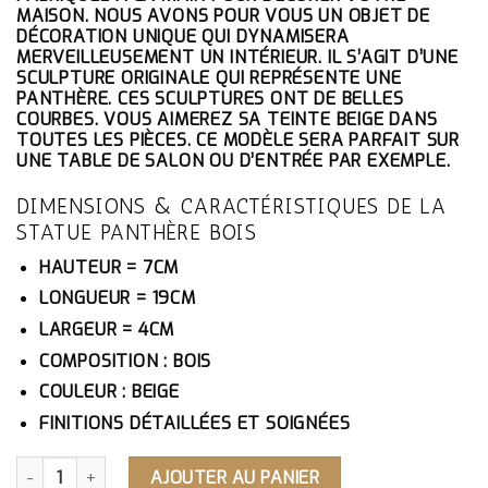
ÉTAIT :
EST :
MAISON. NOUS AVONS POUR VOUS UN OBJET DE
186.10€.
176.80€.
DÉCORATION UNIQUE QUI DYNAMISERA
MERVEILLEUSEMENT UN INTÉRIEUR. IL S’AGIT D’UNE
SCULPTURE ORIGINALE QUI REPRÉSENTE UNE
PANTHÈRE. CES SCULPTURES ONT DE BELLES
COURBES. VOUS AIMEREZ SA TEINTE BEIGE DANS
TOUTES LES PIÈCES. CE MODÈLE SERA PARFAIT SUR
UNE TABLE DE SALON OU D’ENTRÉE PAR EXEMPLE.
DIMENSIONS & CARACTÉRISTIQUES DE LA
STATUE PANTHÈRE BOIS
HAUTEUR = 7CM
LONGUEUR = 19CM
LARGEUR = 4CM
COMPOSITION : BOIS
COULEUR : BEIGE
FINITIONS DÉTAILLÉES ET SOIGNÉES
QUANTITÉ DE STATUE PANTHÈRE BOIS
AJOUTER AU PANIER