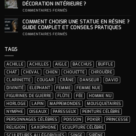
DES
SOCLE
DÉCORATION INTÉRIEURE ?
CÉRÉMONIES
POUR
SA
SUR
COMMENTAIRES FERMÉS
STATUE ?
COMMENT
INTÉGRER
COMMENT CHOISIR UNE STATUE EN RÉSINE ?
UNE
STATUE
GUIDE COMPLET ET CONSEILS PRATIQUES
À
LA
SUR
COMMENTAIRES FERMÉS
DÉCORATION
COMMENT
INTÉRIEURE ?
CHOISIR
UNE
TAGS
STATUE
EN
RÉSINE
?
ACHILLE
ACHILLES
AIGLE
BACCHUS
BUFFLE
GUIDE
COMPLET
CHAT
CHEVAL
CHIEN
CHOUETTE
CHROUÈRE
ET
CONSEILS
CLARINETTE
COUGAR
CRÂNE
DANSEUR
DAVID
PRATIQUES
DIVINITÉ
ELEPHANT
FEMME
FEMME NUE
FIGURINES DE GUERRE
FLÛTE
FÉE
HOMME NU
HORLOGE
LAPIN
MAPPEMONDES
MOUSQUETAIRES
NYMPHE
OISEAUX
PARESSEUX
PEINTURE CÉLÈBRE
PERSONNAGES CÉLÈBRES
POISSON
POKER
PRINCESSE
RELIGION
SAXOPHONE
SCULPTURE CÉLÈBRE
SCULPTURES ALLÉGORIQUES
SINGE
SIRÈNE