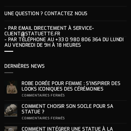
UNE QUESTION ? CONTACTEZ NOUS
- PAR EMAIL DIRECTEMENT À
SERVICE-
CLIENT@STATUETTE.FR
- PAR TÉLÉPHONE AU
+33 0 980 806 364
DU LUNDI
AU VENDREDI DE 9H À 18 HEURES
DERNIÈRES NEWS
ROBE DORÉE POUR FEMME : S’INSPIRER DES
LOOKS ICONIQUES DES CÉRÉMONIES
SUR
COMMENTAIRES FERMÉS
ROBE
DORÉE
COMMENT CHOISIR SON SOCLE POUR SA
POUR
FEMME
STATUE ?
:
S’INSPIRER
SUR
COMMENTAIRES FERMÉS
DES
COMMENT
LOOKS
CHOISIR
COMMENT INTÉGRER UNE STATUE À LA
ICONIQUES
SON