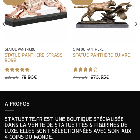
STATUE PANTHÈRE
STATUE PANTHÈRE
STATUE PANTHÈRE STRASS
STATUE PANTHÈRE CUIVRE
ROSE
LE
LE
LE
LE
NOTE
83.10
€
5.00
78.95
€
NOTE
711.10
€
675.55
€
PRIX
PRIX
PRIX
PRIX
SUR 5
4.00
INITIAL
ACTUEL
INITIAL
ACTUEL
SUR 5
ÉTAIT :
EST :
ÉTAIT :
EST :
83.10€.
78.95€.
711.10€.
675.55€.
A PROPOS
STATUETTE.FR EST UNE BOUTIQUE SPÉCIALISÉE
DANS LA VENTE DE STATUETTES & FIGURINES DE
LUXE. ELLES SONT SÉLECTIONNÉES AVEC SOIN AUX
4 COINS DU MONDE.