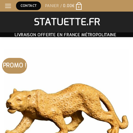
Skip
CONTACT
PANIER /
0.00
€
0
to
content
STATUETTE.FR
LIVRAISON OFFERTE EN FRANCE MÉTROPOLITAINE
PROMO !