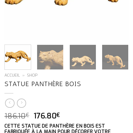
ACCUEIL
»
SHOP
STATUE PANTHÈRE BOIS
LE
LE
186.10
176.80
€
€
PRIX
PRIX
CETTE STATUE DE PANTHÈRE EN BOIS EST
INITIAL
ACTUEL
FABRIQUÉE À LA MAIN POUR DÉCORER VOTRE