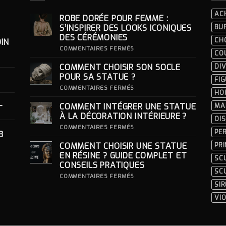
AC
ROBE DORÉE POUR FEMME :
S’INSPIRER DES LOOKS ICONIQUES
BU
DES CÉRÉMONIES
CH
IN
SUR
COMMENTAIRES FERMÉS
CO
ROBE
DORÉE
COMMENT CHOISIR SON SOCLE
DIV
POUR
FEMME
POUR SA STATUE ?
FI
:
S’INSPIRER
SUR
COMMENTAIRES FERMÉS
HO
DES
COMMENT
LOOKS
CHOISIR
-
COMMENT INTÉGRER UNE STATUE
MA
ICONIQUES
SON
DES
SOCLE
À LA DÉCORATION INTÉRIEURE ?
OI
CÉRÉMONIES
POUR
SA
SUR
COMMENTAIRES FERMÉS
PE
8
STATUE ?
COMMENT
INTÉGRER
COMMENT CHOISIR UNE STATUE
PR
UNE
STATUE
EN RÉSINE ? GUIDE COMPLET ET
SC
À
CONSEILS PRATIQUES
LA
SC
DÉCORATION
SUR
COMMENTAIRES FERMÉS
INTÉRIEURE ?
COMMENT
SI
CHOISIR
UNE
VI
STATUE
EN
RÉSINE
?