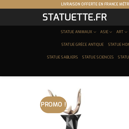
Skip
LIVRAISON OFFERTE EN FRANCE MÉTR
to
STATUETTE.FR
content
STATUE ANIMAUX
ASIE
ART
STATUE GRÈCE ANTIQUE
STATUE HO
STATUE SABLIERS
STATUE SCIENCES
STATU
PROMO !