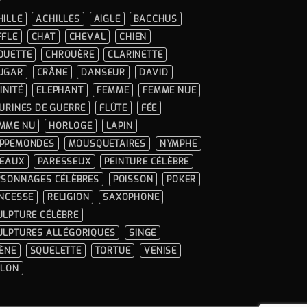
HILLE
ACHILLES
AIGLE
BACCHUS
FFLE
CHAT
CHEVAL
CHIEN
OUETTE
CHROUÈRE
CLARINETTE
UGAR
CRÂNE
DANSEUR
DAVID
INITÉ
ELEPHANT
FEMME
FEMME NUE
GURINES DE GUERRE
FLÛTE
FÉE
MME NU
HORLOGE
LAPIN
PPEMONDES
MOUSQUETAIRES
NYMPHE
SEAUX
PARESSEUX
PEINTURE CÉLÈBRE
RSONNAGES CÉLÈBRES
POISSON
POKER
INCESSE
RELIGION
SAXOPHONE
ULPTURE CÉLÈBRE
ULPTURES ALLÉGORIQUES
SINGE
RÈNE
SQUELETTE
TORTUE
VENISE
OLON