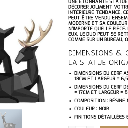
UNE ÉTONNANTE STATUE D
INITIAL
AC
DÉCORER JOLIMENT VOTRE
ÉTAIT :
EST
INTÉRIEURE TENDANCE, C
93.10€.
88.
PEUT ÊTRE VENDU ENSEM
MODERNE ET SA COULEUR 
N’IMPORTE QUELLE PIÈCE
EUX. LE DUO PEUT SE RE
COMME SUR UN BUREAU, O
DIMENSIONS & 
LA STATUE ORIG
DIMENSIONS DU CERF AS
18CM ET LARGEUR = 6,
DIMENSIONS DU CERF D
= 17CM ET LARGEUR = 
COMPOSITION : RÉSINE
COULEUR : NOIR
FINITIONS DÉTAILLÉES
QUANTITÉ DE STATUE ORIGA