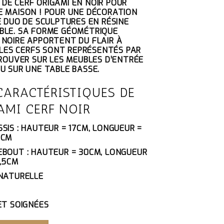
E CERF ORIGAMI EN NOIR POUR
TUEL
 MAISON ! POUR UNE DÉCORATION
 :
E DUO DE SCULPTURES EN RÉSINE
45€.
BLE. SA FORME GÉOMÉTRIQUE
NOIRE APPORTENT DU FLAIR À
. LES CERFS SONT REPRÉSENTÉS PAR
TROUVER SUR LES MEUBLES D’ENTRÉE
U SUR UNE TABLE BASSE.
CARACTÉRISTIQUES DE
AMI CERF NOIR
SIS : HAUTEUR = 17CM, LONGUEUR =
5CM
EBOUT : HAUTEUR = 30CM, LONGUEUR
5,5CM
 NATURELLE
 ET SOIGNÉES
MI CERF NOIR