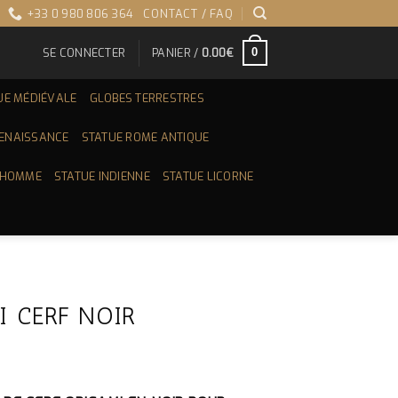
+33 0 980 806 364
CONTACT / FAQ
SE CONNECTER
PANIER /
0.00
€
0
UE MÉDIÉVALE
GLOBES TERRESTRES
RENAISSANCE
STATUE ROME ANTIQUE
 HOMME
STATUE INDIENNE
STATUE LICORNE
I CERF NOIR
X