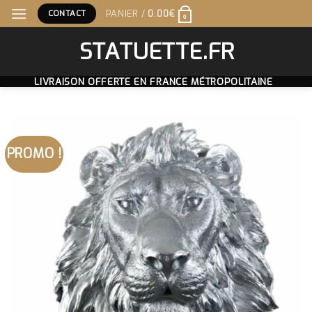
Skip
CONTACT
PANIER /
0.00
€
0
to
content
STATUETTE.FR
LIVRAISON OFFERTE EN FRANCE MÉTROPOLITAINE
PROMO !