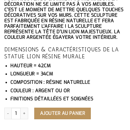
ÉTAIT :
EST :
DÉCORATION NE SE LIMITE PAS À VOS MEUBLES.
294.10€.
279.40€.
C’EST LE MOMENT DE METTRE QUELQUES TOUCHES
DÉCORATIVES SUR VOS MURS. CETTE SCULPTURE
EST FABRIQUÉE EN RÉSINE NATURELLE ET FERA
PARFAITEMENT L’AFFAIRE ! LA SCULPTURE
REPRÉSENTE LA TÊTE D’UN LION MAJESTUEUX. LA
COULEUR ARGENTÉE ÉGAYERA VOTRE INTÉRIEUR.
DIMENSIONS & CARACTÉRISTIQUES DE LA
STATUE LION RÉSINE MURALE
HAUTEUR = 42CM
LONGUEUR = 34CM
COMPOSITION : RÉSINE NATURELLE
COULEUR : ARGENT OU OR
FINITIONS DÉTAILLÉES ET SOIGNÉES
QUANTITÉ DE STATUE LION RÉSINE MURALE
AJOUTER AU PANIER