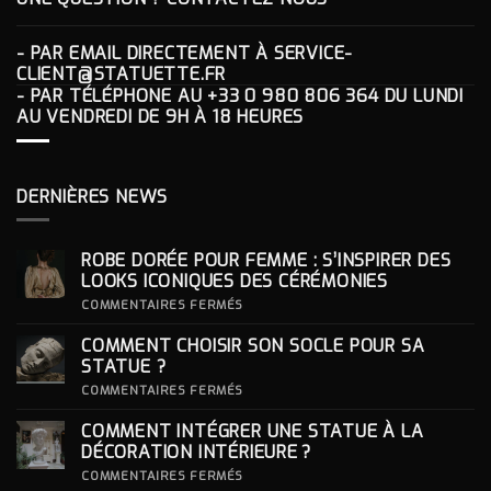
- PAR EMAIL DIRECTEMENT À
SERVICE-
CLIENT@STATUETTE.FR
- PAR TÉLÉPHONE AU
+33 0 980 806 364
DU LUNDI
AU VENDREDI DE 9H À 18 HEURES
DERNIÈRES NEWS
ROBE DORÉE POUR FEMME : S’INSPIRER DES
LOOKS ICONIQUES DES CÉRÉMONIES
SUR
COMMENTAIRES FERMÉS
ROBE
DORÉE
COMMENT CHOISIR SON SOCLE POUR SA
POUR
FEMME
STATUE ?
:
S’INSPIRER
SUR
COMMENTAIRES FERMÉS
DES
COMMENT
LOOKS
CHOISIR
COMMENT INTÉGRER UNE STATUE À LA
ICONIQUES
SON
DES
SOCLE
DÉCORATION INTÉRIEURE ?
CÉRÉMONIES
POUR
SA
SUR
COMMENTAIRES FERMÉS
STATUE ?
COMMENT