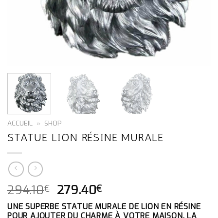
ACCUEIL
»
SHOP
STATUE LION RÉSINE MURALE
LE
LE
294.10
279.40
€
€
PRIX
PRIX
UNE SUPERBE STATUE MURALE DE LION EN RÉSINE
INITIAL
ACTUEL
POUR AJOUTER DU CHARME À VOTRE MAISON. LA