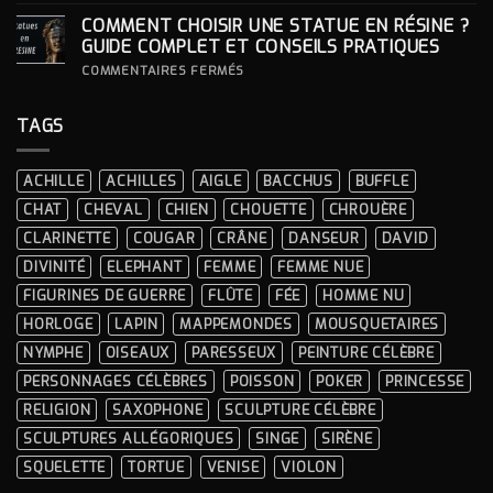
INTÉGRER
COMMENT CHOISIR UNE STATUE EN RÉSINE ?
UNE
STATUE
GUIDE COMPLET ET CONSEILS PRATIQUES
À
LA
SUR
COMMENTAIRES FERMÉS
DÉCORATION
COMMENT
INTÉRIEURE ?
CHOISIR
UNE
TAGS
STATUE
EN
RÉSINE
?
ACHILLE
ACHILLES
AIGLE
BACCHUS
BUFFLE
GUIDE
COMPLET
CHAT
CHEVAL
CHIEN
CHOUETTE
CHROUÈRE
ET
CONSEILS
CLARINETTE
COUGAR
CRÂNE
DANSEUR
DAVID
PRATIQUES
DIVINITÉ
ELEPHANT
FEMME
FEMME NUE
FIGURINES DE GUERRE
FLÛTE
FÉE
HOMME NU
HORLOGE
LAPIN
MAPPEMONDES
MOUSQUETAIRES
NYMPHE
OISEAUX
PARESSEUX
PEINTURE CÉLÈBRE
PERSONNAGES CÉLÈBRES
POISSON
POKER
PRINCESSE
RELIGION
SAXOPHONE
SCULPTURE CÉLÈBRE
SCULPTURES ALLÉGORIQUES
SINGE
SIRÈNE
SQUELETTE
TORTUE
VENISE
VIOLON