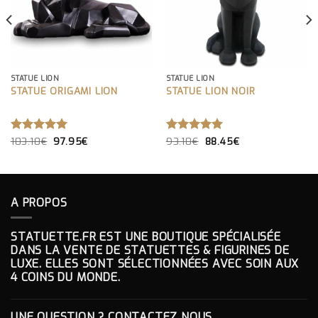
STATUE LION
STATUE LION
STATUE ORIGAMI LION
STATUE LION NOIR
LE
LE
LE
LE
NOTE
103.10
€
5.00
97.95
€
NOTE
93.10
€
5.00
88.45
€
PRIX
PRIX
PRIX
PRIX
SUR 5
SUR 5
INITIAL
ACTUEL
INITIAL
ACTUEL
ÉTAIT :
EST :
ÉTAIT :
EST :
103.10€.
97.95€.
93.10€.
88.45€.
A PROPOS
STATUETTE.FR EST UNE BOUTIQUE SPÉCIALISÉE
DANS LA VENTE DE STATUETTES & FIGURINES DE
LUXE. ELLES SONT SÉLECTIONNÉES AVEC SOIN AUX
4 COINS DU MONDE.
UNE QUESTION ? CONTACTEZ NOUS