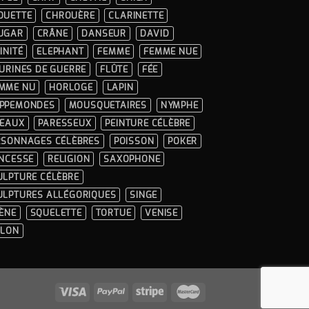
OUETTE
CHROUÈRE
CLARINETTE
UGAR
CRÂNE
DANSEUR
DAVID
INITÉ
ELEPHANT
FEMME
FEMME NUE
GURINES DE GUERRE
FLÛTE
FÉE
MME NU
HORLOGE
LAPIN
PPEMONDES
MOUSQUETAIRES
NYMPHE
SEAUX
PARESSEUX
PEINTURE CÉLÈBRE
RSONNAGES CÉLÈBRES
POISSON
POKER
INCESSE
RELIGION
SAXOPHONE
ULPTURE CÉLÈBRE
ULPTURES ALLÉGORIQUES
SINGE
RÈNE
SQUELETTE
TORTUE
VENISE
OLON