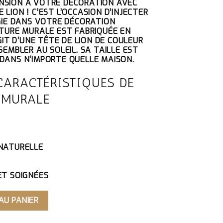
NSION À VOTRE DÉCORATION AVEC
CTUEL
LION ! C’EST L’OCCASION D’INJECTER
T :
RGIE DANS VOTRE DÉCORATION
7.15€.
PTURE MURALE EST FABRIQUÉE EN
AGIT D’UNE TÊTE DE LION DE COULEUR
SEMBLER AU SOLEIL. SA TAILLE EST
DANS N’IMPORTE QUELLE MAISON.
CARACTÉRISTIQUES DE
 MURALE
 NATURELLE
ET SOIGNÉES
 MURALE
AU PANIER