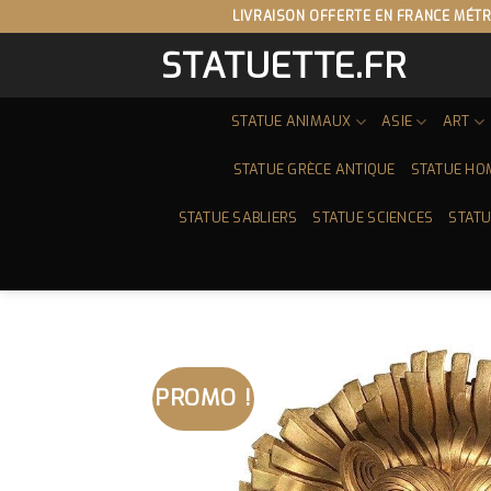
Skip
LIVRAISON OFFERTE EN FRANCE MÉTR
to
STATUETTE.FR
content
STATUE ANIMAUX
ASIE
ART
STATUE GRÈCE ANTIQUE
STATUE HO
STATUE SABLIERS
STATUE SCIENCES
STATU
PROMO !