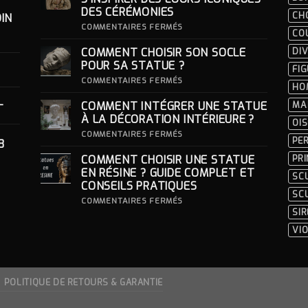
DES CÉRÉMONIES
CH
IN
SUR
COMMENTAIRES FERMÉS
CO
ROBE
DORÉE
COMMENT CHOISIR SON SOCLE
DIV
POUR
FEMME
POUR SA STATUE ?
FI
:
S’INSPIRER
SUR
COMMENTAIRES FERMÉS
HO
DES
COMMENT
LOOKS
CHOISIR
-
COMMENT INTÉGRER UNE STATUE
MA
ICONIQUES
SON
DES
SOCLE
À LA DÉCORATION INTÉRIEURE ?
OI
CÉRÉMONIES
POUR
SA
SUR
COMMENTAIRES FERMÉS
PE
8
STATUE ?
COMMENT
INTÉGRER
COMMENT CHOISIR UNE STATUE
PR
UNE
STATUE
EN RÉSINE ? GUIDE COMPLET ET
SC
À
CONSEILS PRATIQUES
LA
SC
DÉCORATION
SUR
COMMENTAIRES FERMÉS
INTÉRIEURE ?
COMMENT
SI
CHOISIR
UNE
VI
STATUE
EN
RÉSINE
?
GUIDE
COMPLET
POLITIQUE DE RETOURS & GARANTIE
ET
CONSEILS
PRATIQUES