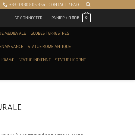
+33 0 980 806 364
CONTACT / FAQ
SE CONNECTER
PANIER /
0.00
€
0
UE MÉDIÉVALE
GLOBES TERRESTRES
RENAISSANCE
STATUE ROME ANTIQUE
 HOMME
STATUE INDIENNE
STATUE LICORNE
URALE
E
RIX