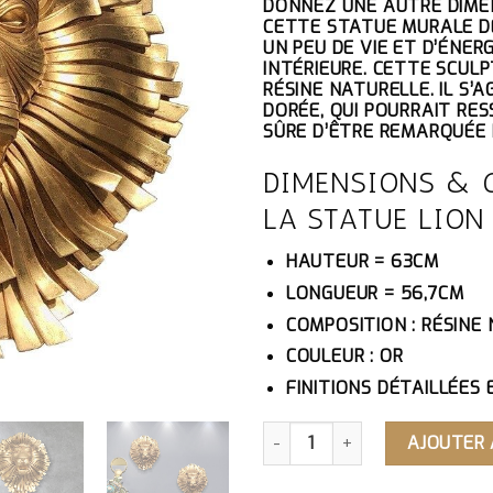
DONNEZ UNE AUTRE DIME
INITIAL
A
CETTE STATUE MURALE DE 
ÉTAIT :
ES
UN PEU DE VIE ET D’ÉNE
639.10€.
60
INTÉRIEURE. CETTE SCUL
RÉSINE NATURELLE. IL S’
DORÉE, QUI POURRAIT RES
SÛRE D’ÊTRE REMARQUÉE 
DIMENSIONS & 
LA STATUE LION
HAUTEUR = 63CM
LONGUEUR = 56,7CM
COMPOSITION : RÉSINE
COULEUR : OR
FINITIONS DÉTAILLÉES 
QUANTITÉ DE STATUE LION
AJOUTER 