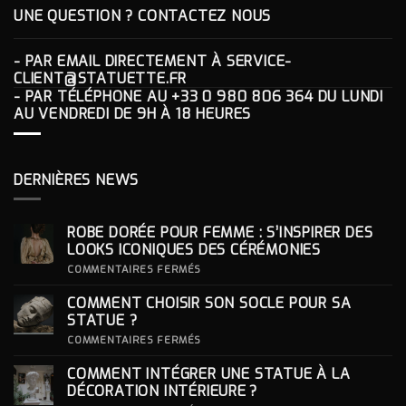
UNE QUESTION ? CONTACTEZ NOUS
- PAR EMAIL DIRECTEMENT À
SERVICE-
CLIENT@STATUETTE.FR
- PAR TÉLÉPHONE AU
+33 0 980 806 364
DU LUNDI
AU VENDREDI DE 9H À 18 HEURES
DERNIÈRES NEWS
ROBE DORÉE POUR FEMME : S’INSPIRER DES
LOOKS ICONIQUES DES CÉRÉMONIES
SUR
COMMENTAIRES FERMÉS
ROBE
DORÉE
COMMENT CHOISIR SON SOCLE POUR SA
POUR
FEMME
STATUE ?
:
S’INSPIRER
SUR
COMMENTAIRES FERMÉS
DES
COMMENT
LOOKS
CHOISIR
COMMENT INTÉGRER UNE STATUE À LA
ICONIQUES
SON
DES
SOCLE
DÉCORATION INTÉRIEURE ?
CÉRÉMONIES
POUR