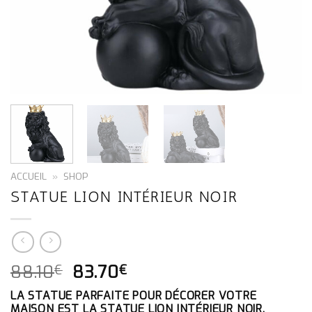
ACCUEIL
»
SHOP
STATUE LION INTÉRIEUR NOIR
LE
LE
88.10
83.70
€
€
PRIX
PRIX
LA STATUE PARFAITE POUR DÉCORER VOTRE
INITIAL
ACTUEL
MAISON EST LA STATUE LION INTÉRIEUR NOIR.