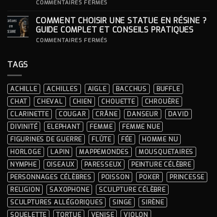
SA
SUR
COMMENTAIRES FERMÉS
STATUE ?
COMMENT
INTÉGRER
COMMENT CHOISIR UNE STATUE EN RÉSINE ?
UNE
STATUE
GUIDE COMPLET ET CONSEILS PRATIQUES
À
LA
SUR
COMMENTAIRES FERMÉS
DÉCORATION
COMMENT
INTÉRIEURE ?
CHOISIR
UNE
TAGS
STATUE
EN
RÉSINE
?
ACHILLE
ACHILLES
AIGLE
BACCHUS
BUFFLE
GUIDE
COMPLET
CHAT
CHEVAL
CHIEN
CHOUETTE
CHROUÈRE
ET
CONSEILS
CLARINETTE
COUGAR
CRÂNE
DANSEUR
DAVID
PRATIQUES
DIVINITÉ
ELEPHANT
FEMME
FEMME NUE
FIGURINES DE GUERRE
FLÛTE
FÉE
HOMME NU
HORLOGE
LAPIN
MAPPEMONDES
MOUSQUETAIRES
NYMPHE
OISEAUX
PARESSEUX
PEINTURE CÉLÈBRE
PERSONNAGES CÉLÈBRES
POISSON
POKER
PRINCESSE
RELIGION
SAXOPHONE
SCULPTURE CÉLÈBRE
SCULPTURES ALLÉGORIQUES
SINGE
SIRÈNE
SQUELETTE
TORTUE
VENISE
VIOLON