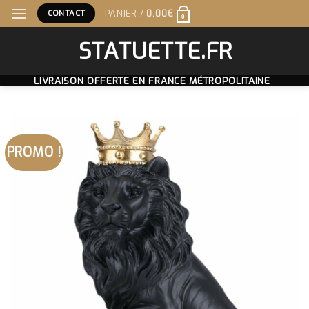
Skip
CONTACT
PANIER /
0.00
€
0
to
content
STATUETTE.FR
LIVRAISON OFFERTE EN FRANCE MÉTROPOLITAINE
PROMO !