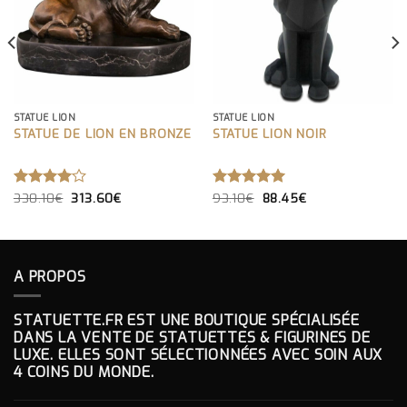
STATUE LION
STATUE LION
STATUE DE LION EN BRONZE
STATUE LION NOIR
LE
LE
LE
LE
NOTE
330.10
€
313.60
€
NOTE
93.10
€
5.00
88.45
€
PRIX
PRIX
PRIX
PRIX
4.00
SUR 5
INITIAL
ACTUEL
INITIAL
ACTUEL
SUR 5
ÉTAIT :
EST :
ÉTAIT :
EST :
330.10€.
313.60€.
93.10€.
88.45€.
A PROPOS
STATUETTE.FR EST UNE BOUTIQUE SPÉCIALISÉE
DANS LA VENTE DE STATUETTES & FIGURINES DE
LUXE. ELLES SONT SÉLECTIONNÉES AVEC SOIN AUX
4 COINS DU MONDE.