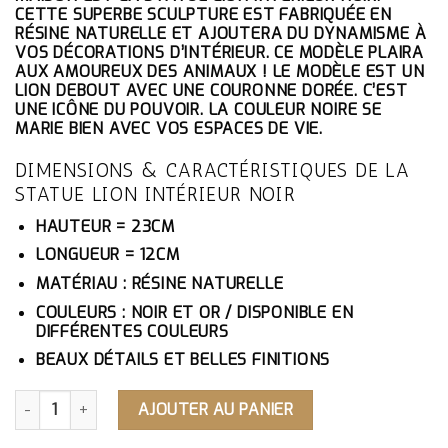
ÉTAIT :
EST :
CETTE SUPERBE SCULPTURE EST FABRIQUÉE EN
88.10€.
83.70€.
RÉSINE NATURELLE ET AJOUTERA DU DYNAMISME À
VOS DÉCORATIONS D’INTÉRIEUR. CE MODÈLE PLAIRA
AUX AMOUREUX DES ANIMAUX ! LE MODÈLE EST UN
LION DEBOUT AVEC UNE COURONNE DORÉE. C’EST
UNE ICÔNE DU POUVOIR. LA COULEUR NOIRE SE
MARIE BIEN AVEC VOS ESPACES DE VIE.
DIMENSIONS & CARACTÉRISTIQUES DE LA
STATUE LION INTÉRIEUR NOIR
HAUTEUR = 23CM
LONGUEUR = 12CM
MATÉRIAU : RÉSINE NATURELLE
COULEURS : NOIR ET OR / DISPONIBLE EN
DIFFÉRENTES COULEURS
BEAUX DÉTAILS ET BELLES FINITIONS
QUANTITÉ DE STATUE LION INTÉRIEUR NOIR
AJOUTER AU PANIER