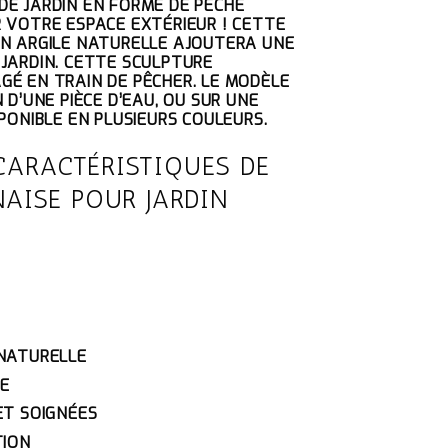
E JARDIN EN FORME DE PÊCHE
TUEL
 VOTRE ESPACE EXTÉRIEUR ! CETTE
 :
N ARGILE NATURELLE AJOUTERA UNE
00€.
JARDIN. CETTE SCULPTURE
É EN TRAIN DE PÊCHER. LE MODÈLE
 D’UNE PIÈCE D’EAU, OU SUR UNE
PONIBLE EN PLUSIEURS COULEURS.
CARACTÉRISTIQUES DE
NAISE POUR JARDIN
 NATURELLE
GE
ET SOIGNÉES
TION