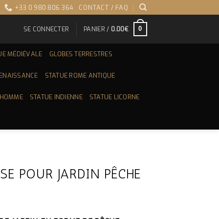
+33 0 980 806 364
CONTACT / FAQ
SE CONNECTER
PANIER /
0.00
€
0
UE MÉDIÉVALE
GLOBES TERRESTRES
RENAISSANCE
STATUE ROME ANTIQUE
 HOMME
STATUE INDIENNE
STATUE LICORNE
SE POUR JARDIN PÊCHE
X