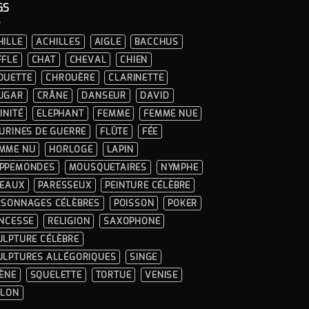
GS
HILLE
ACHILLES
AIGLE
BACCHUS
FFLE
CHAT
CHEVAL
CHIEN
OUETTE
CHROUÈRE
CLARINETTE
UGAR
CRÂNE
DANSEUR
DAVID
INITÉ
ELEPHANT
FEMME
FEMME NUE
GURINES DE GUERRE
FLÛTE
FÉE
MME NU
HORLOGE
LAPIN
PPEMONDES
MOUSQUETAIRES
NYMPHE
SEAUX
PARESSEUX
PEINTURE CÉLÈBRE
RSONNAGES CÉLÈBRES
POISSON
POKER
INCESSE
RELIGION
SAXOPHONE
ULPTURE CÉLÈBRE
ULPTURES ALLÉGORIQUES
SINGE
RÈNE
SQUELETTE
TORTUE
VENISE
OLON