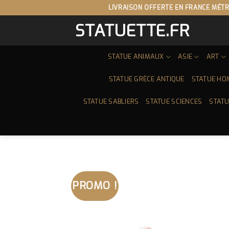
Skip
LIVRAISON OFFERTE EN FRANCE MÉTR
to
STATUETTE.FR
content
STATUE ANIMAUX
ASIE
ART
STATUE GRÈCE ANTIQUE
STATUE HO
STATUE SABLIERS
STATUE SCIENCES
STATU
PROMO !