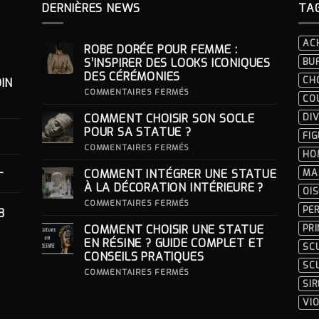
DERNIÈRES NEWS
TA
AC
ROBE DORÉE POUR FEMME :
S’INSPIRER DES LOOKS ICONIQUES
BU
DES CÉRÉMONIES
CH
IN
SUR
COMMENTAIRES FERMÉS
CO
ROBE
DORÉE
COMMENT CHOISIR SON SOCLE
DIV
POUR
FEMME
POUR SA STATUE ?
FI
:
S’INSPIRER
SUR
COMMENTAIRES FERMÉS
HO
DES
COMMENT
LOOKS
CHOISIR
-
COMMENT INTÉGRER UNE STATUE
MA
ICONIQUES
SON
DES
SOCLE
À LA DÉCORATION INTÉRIEURE ?
OI
CÉRÉMONIES
POUR
SA
SUR
COMMENTAIRES FERMÉS
PE
8
STATUE ?
COMMENT
INTÉGRER
COMMENT CHOISIR UNE STATUE
PR
UNE
STATUE
EN RÉSINE ? GUIDE COMPLET ET
SC
À
CONSEILS PRATIQUES
LA
SC
DÉCORATION
SUR
COMMENTAIRES FERMÉS
INTÉRIEURE ?
COMMENT
SI
CHOISIR
UNE
VI
STATUE
EN