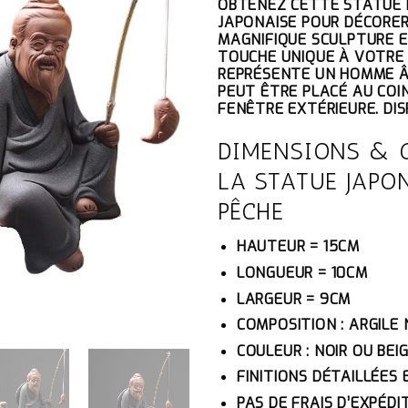
OBTENEZ CETTE STATUE D
INITIAL
AC
JAPONAISE POUR DÉCORER
ÉTAIT :
EST
MAGNIFIQUE SCULPTURE E
62.10€.
59.
TOUCHE UNIQUE À VOTRE 
REPRÉSENTE UN HOMME ÂG
PEUT ÊTRE PLACÉ AU COIN
FENÊTRE EXTÉRIEURE. DIS
DIMENSIONS & 
LA STATUE JAPO
PÊCHE
HAUTEUR = 15CM
LONGUEUR = 10CM
LARGEUR = 9CM
COMPOSITION : ARGILE
COULEUR : NOIR OU BEI
FINITIONS DÉTAILLÉES 
PAS DE FRAIS D’EXPÉDI