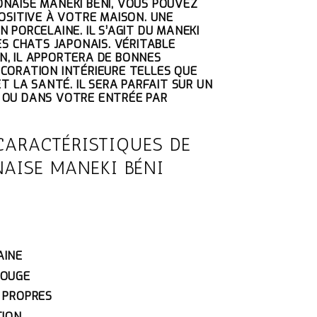
NAISE MANEKI BÉNI, VOUS POUVEZ
TUEL
OSITIVE À VOTRE MAISON. UNE
 :
 PORCELAINE. IL S’AGIT DU MANEKI
50€.
ES CHATS JAPONAIS. VÉRITABLE
, IL APPORTERA DE BONNES
CORATION INTÉRIEURE TELLES QUE
ET LA SANTÉ. IL SERA PARFAIT SUR UN
 OU DANS VOTRE ENTRÉE PAR
CARACTÉRISTIQUES DE
NAISE MANEKI BÉNI
AINE
ROUGE
T PROPRES
TION