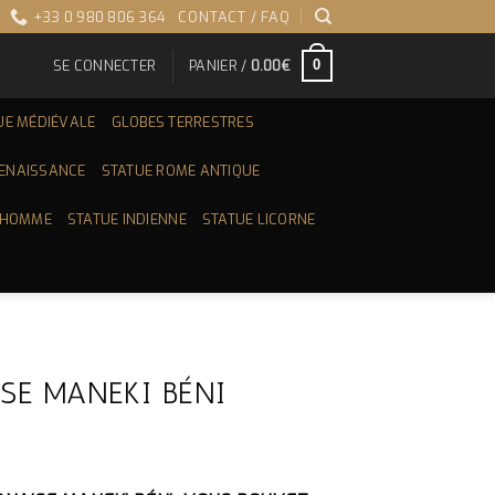
+33 0 980 806 364
CONTACT / FAQ
SE CONNECTER
PANIER /
0.00
€
0
UE MÉDIÉVALE
GLOBES TERRESTRES
RENAISSANCE
STATUE ROME ANTIQUE
 HOMME
STATUE INDIENNE
STATUE LICORNE
SE MANEKI BÉNI
X