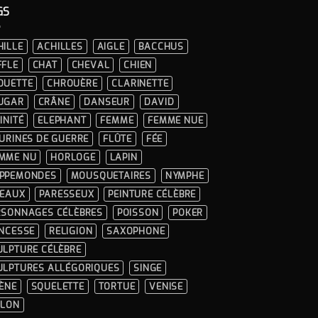
GS
HILLE
ACHILLES
AIGLE
BACCHUS
FFLE
CHAT
CHEVAL
CHIEN
OUETTE
CHROUÈRE
CLARINETTE
UGAR
CRÂNE
DANSEUR
DAVID
INITÉ
ELEPHANT
FEMME
FEMME NUE
GURINES DE GUERRE
FLÛTE
FÉE
MME NU
HORLOGE
LAPIN
PPEMONDES
MOUSQUETAIRES
NYMPHE
SEAUX
PARESSEUX
PEINTURE CÉLÈBRE
RSONNAGES CÉLÈBRES
POISSON
POKER
INCESSE
RELIGION
SAXOPHONE
ULPTURE CÉLÈBRE
ULPTURES ALLÉGORIQUES
SINGE
RÈNE
SQUELETTE
TORTUE
VENISE
OLON