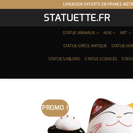
Skip
LIVRAISON OFFERTE EN FRANCE MÉTR
to
STATUETTE.FR
content
STATUE ANIMAUX
ASIE
ART
STATUE GRÈCE ANTIQUE
STATUE HO
STATUE SABLIERS
STATUE SCIENCES
STATU
PROMO !