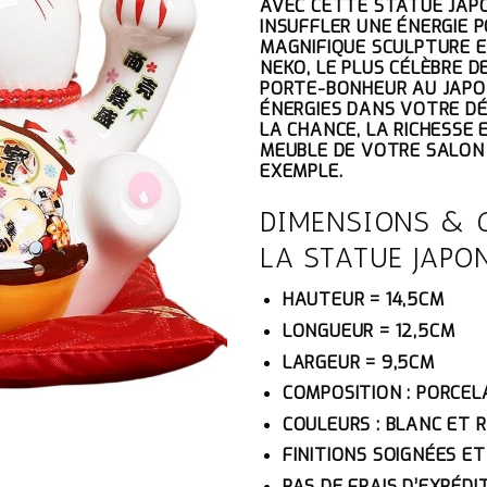
AVEC CETTE STATUE JAPO
INITIAL
AC
INSUFFLER UNE ÉNERGIE P
ÉTAIT :
EST
MAGNIFIQUE SCULPTURE EN
72.10€.
68.
NEKO, LE PLUS CÉLÈBRE D
PORTE-BONHEUR AU JAPON
ÉNERGIES DANS VOTRE DÉ
LA CHANCE, LA RICHESSE 
MEUBLE DE VOTRE SALON
EXEMPLE.
DIMENSIONS & 
LA STATUE JAPO
HAUTEUR = 14,5CM
LONGUEUR = 12,5CM
LARGEUR = 9,5CM
COMPOSITION : PORCEL
COULEURS : BLANC ET 
FINITIONS SOIGNÉES E
PAS DE FRAIS D’EXPÉDI