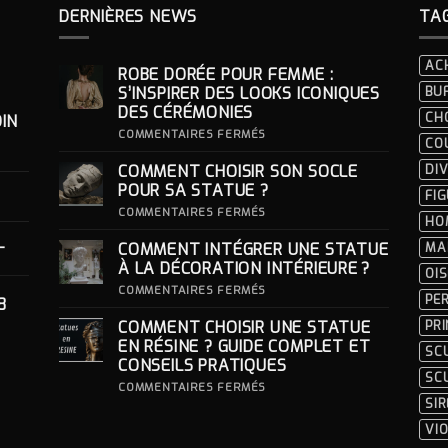
DERNIÈRES NEWS
TA
AC
ROBE DORÉE POUR FEMME :
S’INSPIRER DES LOOKS ICONIQUES
BU
DES CÉRÉMONIES
CH
IN
SUR
COMMENTAIRES FERMÉS
CO
ROBE
DORÉE
COMMENT CHOISIR SON SOCLE
DIV
POUR
FEMME
POUR SA STATUE ?
FI
:
S’INSPIRER
SUR
COMMENTAIRES FERMÉS
HO
DES
COMMENT
LOOKS
CHOISIR
-
COMMENT INTÉGRER UNE STATUE
MA
ICONIQUES
SON
DES
SOCLE
À LA DÉCORATION INTÉRIEURE ?
OI
CÉRÉMONIES
POUR
SA
SUR
COMMENTAIRES FERMÉS
PE
8
STATUE ?
COMMENT
INTÉGRER
COMMENT CHOISIR UNE STATUE
PR
UNE
STATUE
EN RÉSINE ? GUIDE COMPLET ET
SC
À
CONSEILS PRATIQUES
LA
SC
DÉCORATION
SUR
COMMENTAIRES FERMÉS
INTÉRIEURE ?
COMMENT
SI
CHOISIR
UNE
VI
STATUE