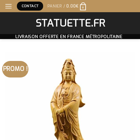
Skip
CONTACT
PANIER /
0.00
€
0
to
content
STATUETTE.FR
LIVRAISON OFFERTE EN FRANCE MÉTROPOLITAINE
PROMO !