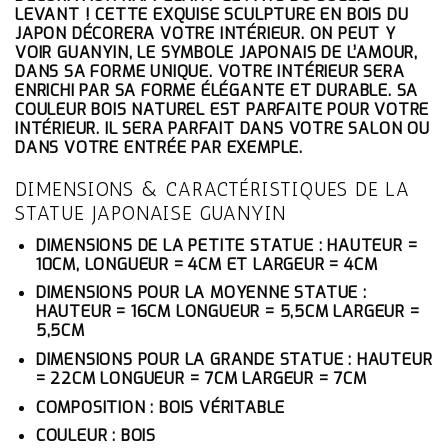
ÉTAIT :
EST :
LEVANT ! CETTE EXQUISE SCULPTURE EN BOIS DU
67.10€.
63.75€.
JAPON DÉCORERA VOTRE INTÉRIEUR. ON PEUT Y
VOIR GUANYIN, LE SYMBOLE JAPONAIS DE L’AMOUR,
DANS SA FORME UNIQUE. VOTRE INTÉRIEUR SERA
ENRICHI PAR SA FORME ÉLÉGANTE ET DURABLE. SA
COULEUR BOIS NATUREL EST PARFAITE POUR VOTRE
INTÉRIEUR. IL SERA PARFAIT DANS VOTRE SALON OU
DANS VOTRE ENTRÉE PAR EXEMPLE.
DIMENSIONS & CARACTÉRISTIQUES DE LA
STATUE JAPONAISE GUANYIN
DIMENSIONS DE LA PETITE STATUE : HAUTEUR =
10CM, LONGUEUR = 4CM ET LARGEUR = 4CM
DIMENSIONS POUR LA MOYENNE STATUE :
HAUTEUR = 16CM LONGUEUR = 5,5CM LARGEUR =
5,5CM
DIMENSIONS POUR LA GRANDE STATUE : HAUTEUR
= 22CM LONGUEUR = 7CM LARGEUR = 7CM
COMPOSITION : BOIS VÉRITABLE
COULEUR : BOIS