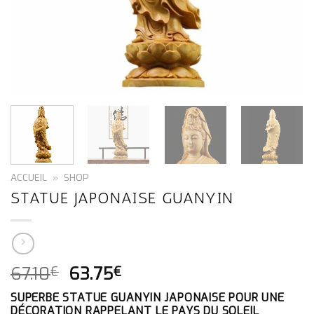
ACCUEIL
»
SHOP
STATUE JAPONAISE GUANYIN
LE
LE
67.10
63.75
€
€
PRIX
PRIX
SUPERBE STATUE GUANYIN JAPONAISE POUR UNE
INITIAL
ACTUEL
DÉCORATION RAPPELANT LE PAYS DU SOLEIL