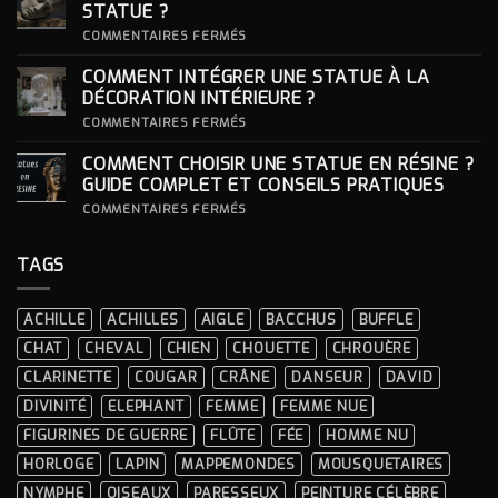
FEMME
STATUE ?
:
S’INSPIRER
SUR
COMMENTAIRES FERMÉS
DES
COMMENT
LOOKS
CHOISIR
COMMENT INTÉGRER UNE STATUE À LA
ICONIQUES
SON
DES
SOCLE
DÉCORATION INTÉRIEURE ?
CÉRÉMONIES
POUR
SA
SUR
COMMENTAIRES FERMÉS
STATUE ?
COMMENT
INTÉGRER
COMMENT CHOISIR UNE STATUE EN RÉSINE ?
UNE
STATUE
GUIDE COMPLET ET CONSEILS PRATIQUES
À
LA
SUR
COMMENTAIRES FERMÉS
DÉCORATION
COMMENT
INTÉRIEURE ?
CHOISIR
UNE
TAGS
STATUE
EN
RÉSINE
?
ACHILLE
ACHILLES
AIGLE
BACCHUS
BUFFLE
GUIDE
COMPLET
CHAT
CHEVAL
CHIEN
CHOUETTE
CHROUÈRE
ET
CONSEILS
CLARINETTE
COUGAR
CRÂNE
DANSEUR
DAVID
PRATIQUES
DIVINITÉ
ELEPHANT
FEMME
FEMME NUE
FIGURINES DE GUERRE
FLÛTE
FÉE
HOMME NU
HORLOGE
LAPIN
MAPPEMONDES
MOUSQUETAIRES
NYMPHE
OISEAUX
PARESSEUX
PEINTURE CÉLÈBRE