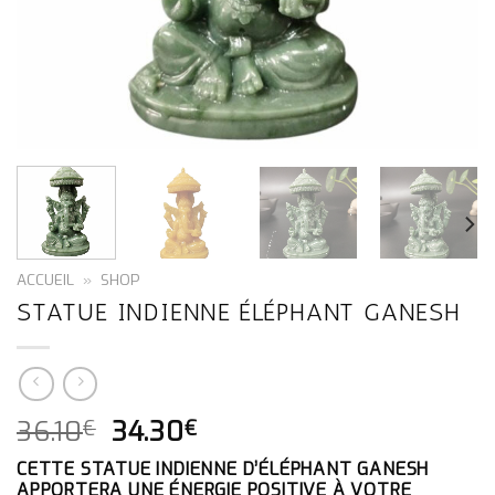
ACCUEIL
»
SHOP
STATUE INDIENNE ÉLÉPHANT GANESH
LE
LE
36.10
34.30
€
€
PRIX
PRIX
CETTE STATUE INDIENNE D’ÉLÉPHANT GANESH
INITIAL
ACTUEL
APPORTERA UNE ÉNERGIE POSITIVE À VOTRE