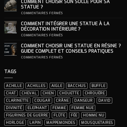
COMMENT CHOISIR SON SOCLE POUR SA
POUR
FEMME
STATUE ?
:
S’INSPIRER
SUR
COMMENTAIRES FERMÉS
DES
COMMENT
LOOKS
CHOISIR
COMMENT INTÉGRER UNE STATUE À LA
ICONIQUES
SON
DES
SOCLE
DÉCORATION INTÉRIEURE ?
CÉRÉMONIES
POUR
SA
SUR
COMMENTAIRES FERMÉS
STATUE ?
COMMENT
INTÉGRER
COMMENT CHOISIR UNE STATUE EN RÉSINE ?
UNE
STATUE
GUIDE COMPLET ET CONSEILS PRATIQUES
À
LA
SUR
COMMENTAIRES FERMÉS
DÉCORATION
COMMENT
INTÉRIEURE ?
CHOISIR
UNE
TAGS
STATUE
EN
RÉSINE
?
ACHILLE
ACHILLES
AIGLE
BACCHUS
BUFFLE
GUIDE
COMPLET
CHAT
CHEVAL
CHIEN
CHOUETTE
CHROUÈRE
ET
CONSEILS
CLARINETTE
COUGAR
CRÂNE
DANSEUR
DAVID
PRATIQUES
DIVINITÉ
ELEPHANT
FEMME
FEMME NUE
FIGURINES DE GUERRE
FLÛTE
FÉE
HOMME NU
HORLOGE
LAPIN
MAPPEMONDES
MOUSQUETAIRES