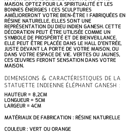
ÉTAIT :
EST :
MAISON. OPTEZ POUR LA SPIRITUALITÉ ET LES
36.10€.
34.30€.
BONNES ÉNERGIES ! CES SCULPTURES
AMÉLIORERONT VOTRE BIEN-ÊTRE ! FABRIQUÉES EN
RÉSINE NATURELLE, ELLES SONT UNE
REPRÉSENTATION DU DIEU INDIEN GANESH. CETTE
DÉCORATION PEUT ÊTRE UTILISÉE COMME UN
SYMBOLE DE PROSPÉRITÉ ET DE BIENVEILLANCE.
ELLE PEUT ÊTRE PLACÉE DANS LE HALL D’ENTRÉE,
JUSTE DEVANT LA PORTE DE VOTRE MAISON, OU
DANS VOTRE ESPACE DE VIE. VERTES OU JAUNES,
CES ŒUVRES FERONT SENSATION DANS VOTRE
MAISON.
DIMENSIONS & CARACTÉRISTIQUES DE LA
STATUETTE INDIENNE ÉLÉPHANT GANESH :
HAUTEUR = 8,2CM
LONGUEUR = 5CM
LARGEUR = 4CM
MATÉRIAUX DE FABRICATION : RÉSINE NATURELLE
COULEUR : VERT OU ORANGE