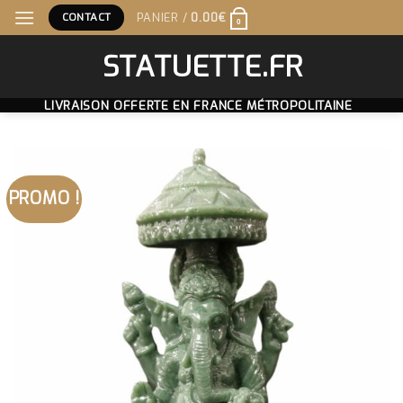
Skip
CONTACT
PANIER /
0.00
€
0
to
content
STATUETTE.FR
LIVRAISON OFFERTE EN FRANCE MÉTROPOLITAINE
PROMO !