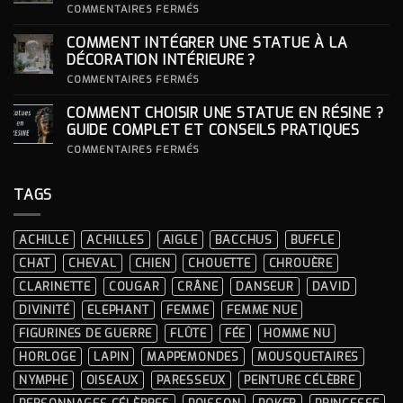
S’INSPIRER
SUR
COMMENTAIRES FERMÉS
DES
COMMENT
LOOKS
CHOISIR
COMMENT INTÉGRER UNE STATUE À LA
ICONIQUES
SON
DES
SOCLE
DÉCORATION INTÉRIEURE ?
CÉRÉMONIES
POUR
SA
SUR
COMMENTAIRES FERMÉS
STATUE ?
COMMENT
INTÉGRER
COMMENT CHOISIR UNE STATUE EN RÉSINE ?
UNE
STATUE
GUIDE COMPLET ET CONSEILS PRATIQUES
À
LA
SUR
COMMENTAIRES FERMÉS
DÉCORATION
COMMENT
INTÉRIEURE ?
CHOISIR
UNE
TAGS
STATUE
EN
RÉSINE
?
ACHILLE
ACHILLES
AIGLE
BACCHUS
BUFFLE
GUIDE
COMPLET
CHAT
CHEVAL
CHIEN
CHOUETTE
CHROUÈRE
ET
CONSEILS
CLARINETTE
COUGAR
CRÂNE
DANSEUR
DAVID
PRATIQUES
DIVINITÉ
ELEPHANT
FEMME
FEMME NUE
FIGURINES DE GUERRE
FLÛTE
FÉE
HOMME NU
HORLOGE
LAPIN
MAPPEMONDES
MOUSQUETAIRES
NYMPHE
OISEAUX
PARESSEUX
PEINTURE CÉLÈBRE