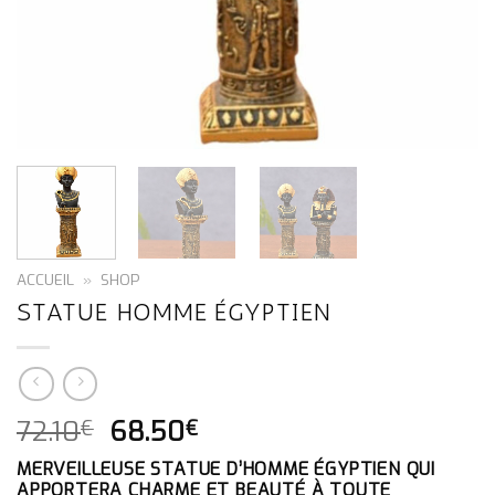
ACCUEIL
»
SHOP
STATUE HOMME ÉGYPTIEN
LE
LE
72.10
68.50
€
€
PRIX
PRIX
MERVEILLEUSE STATUE D’HOMME ÉGYPTIEN QUI
INITIAL
ACTUEL
APPORTERA CHARME ET BEAUTÉ À TOUTE