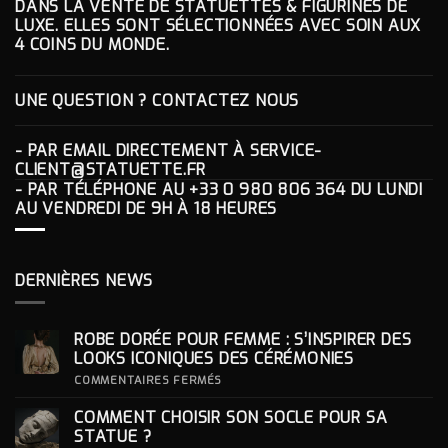
DANS LA VENTE DE STATUETTES & FIGURINES DE
LUXE. ELLES SONT SÉLECTIONNÉES AVEC SOIN AUX
4 COINS DU MONDE.
UNE QUESTION ? CONTACTEZ NOUS
- PAR EMAIL DIRECTEMENT À
SERVICE-
CLIENT@STATUETTE.FR
- PAR TÉLÉPHONE AU
+33 0 980 806 364
DU LUNDI
AU VENDREDI DE 9H À 18 HEURES
DERNIÈRES NEWS
ROBE DORÉE POUR FEMME : S’INSPIRER DES
LOOKS ICONIQUES DES CÉRÉMONIES
SUR
COMMENTAIRES FERMÉS
ROBE
DORÉE
COMMENT CHOISIR SON SOCLE POUR SA
POUR
FEMME
STATUE ?
: