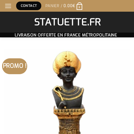
Skip
CONTACT
PANIER /
0.00
€
0
to
content
STATUETTE.FR
LIVRAISON OFFERTE EN FRANCE MÉTROPOLITAINE
PROMO !