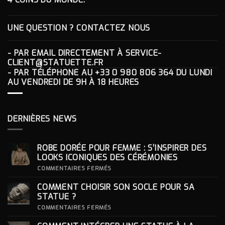
UNE QUESTION ? CONTACTEZ NOUS
- PAR EMAIL DIRECTEMENT À
SERVICE-
CLIENT@STATUETTE.FR
- PAR TÉLÉPHONE AU
+33 0 980 806 364
DU LUNDI
AU VENDREDI DE 9H À 18 HEURES
DERNIÈRES NEWS
ROBE DORÉE POUR FEMME : S’INSPIRER DES
LOOKS ICONIQUES DES CÉRÉMONIES
SUR
COMMENTAIRES FERMÉS
ROBE
DORÉE
COMMENT CHOISIR SON SOCLE POUR SA
POUR
FEMME
STATUE ?
:
S’INSPIRER
SUR
COMMENTAIRES FERMÉS
DES
COMMENT
LOOKS
CHOISIR