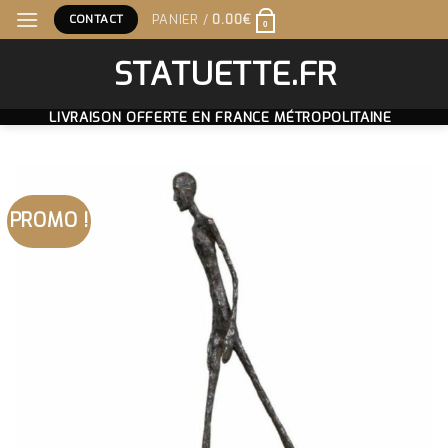
Skip
CONTACT
PANIER /
0.00
€
0
to
content
STATUETTE.FR
LIVRAISON OFFERTE EN FRANCE MÉTROPOLITAINE
PROMO !