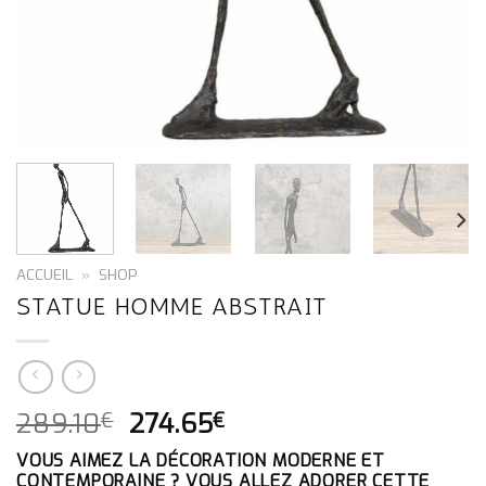
ACCUEIL
»
SHOP
STATUE HOMME ABSTRAIT
LE
LE
289.10
274.65
€
€
PRIX
PRIX
VOUS AIMEZ LA DÉCORATION MODERNE ET
INITIAL
ACTUEL
CONTEMPORAINE ? VOUS ALLEZ ADORER CETTE