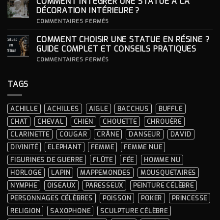
COMMENT INTÉGRER UNE STATUE À LA
ICONIQUES
SON
DES
SOCLE
DÉCORATION INTÉRIEURE ?
CÉRÉMONIES
POUR
SA
SUR
COMMENTAIRES FERMÉS
STATUE ?
COMMENT
INTÉGRER
COMMENT CHOISIR UNE STATUE EN RÉSINE ?
UNE
STATUE
GUIDE COMPLET ET CONSEILS PRATIQUES
À
LA
SUR
COMMENTAIRES FERMÉS
DÉCORATION
COMMENT
INTÉRIEURE ?
CHOISIR
UNE
TAGS
STATUE
EN
RÉSINE
?
ACHILLE
ACHILLES
AIGLE
BACCHUS
BUFFLE
GUIDE
COMPLET
CHAT
CHEVAL
CHIEN
CHOUETTE
CHROUÈRE
ET
CONSEILS
CLARINETTE
COUGAR
CRÂNE
DANSEUR
DAVID
PRATIQUES
DIVINITÉ
ELEPHANT
FEMME
FEMME NUE
FIGURINES DE GUERRE
FLÛTE
FÉE
HOMME NU
HORLOGE
LAPIN
MAPPEMONDES
MOUSQUETAIRES
NYMPHE
OISEAUX
PARESSEUX
PEINTURE CÉLÈBRE
PERSONNAGES CÉLÈBRES
POISSON
POKER
PRINCESSE
RELIGION
SAXOPHONE
SCULPTURE CÉLÈBRE