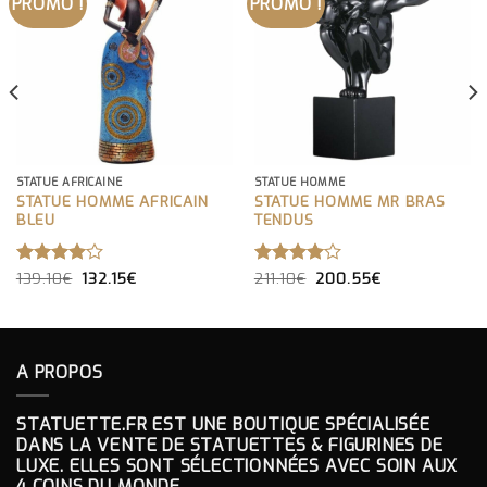
PROMO !
PROMO !
STATUE AFRICAINE
STATUE HOMME
STATUE HOMME AFRICAIN
STATUE HOMME MR BRAS
BLEU
TENDUS
LE
LE
LE
LE
NOTE
139.10
€
132.15
€
NOTE
211.10
€
200.55
€
PRIX
PRIX
PRIX
PRIX
4.00
4.00
INITIAL
ACTUEL
INITIAL
ACTUEL
SUR 5
SUR 5
ÉTAIT :
EST :
ÉTAIT :
EST :
139.10€.
132.15€.
211.10€.
200.55€.
A PROPOS
STATUETTE.FR EST UNE BOUTIQUE SPÉCIALISÉE
DANS LA VENTE DE STATUETTES & FIGURINES DE
LUXE. ELLES SONT SÉLECTIONNÉES AVEC SOIN AUX
4 COINS DU MONDE.