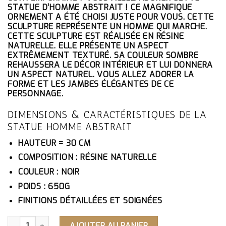
ÉTAIT :
EST :
STATUE D’HOMME ABSTRAIT ! CE MAGNIFIQUE
289.10€.
274.65€.
ORNEMENT A ÉTÉ CHOISI JUSTE POUR VOUS. CETTE
SCULPTURE REPRÉSENTE UN HOMME QUI MARCHE.
CETTE SCULPTURE EST RÉALISÉE EN RÉSINE
NATURELLE. ELLE PRÉSENTE UN ASPECT
EXTRÊMEMENT TEXTURÉ. SA COULEUR SOMBRE
REHAUSSERA LE DÉCOR INTÉRIEUR ET LUI DONNERA
UN ASPECT NATUREL. VOUS ALLEZ ADORER LA
FORME ET LES JAMBES ÉLÉGANTES DE CE
PERSONNAGE.
DIMENSIONS & CARACTÉRISTIQUES DE LA
STATUE HOMME ABSTRAIT
HAUTEUR = 30 CM
COMPOSITION : RÉSINE NATURELLE
COULEUR : NOIR
POIDS : 650G
FINITIONS DÉTAILLÉES ET SOIGNÉES
QUANTITÉ DE STATUE HOMME ABSTRAIT
AJOUTER AU PANIER