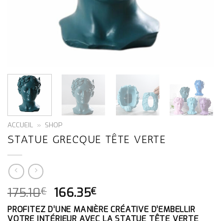
ACCUEIL
»
SHOP
STATUE GRECQUE TÊTE VERTE
LE
LE
175.10
166.35
€
€
PRIX
PRIX
PROFITEZ D’UNE MANIÈRE CRÉATIVE D’EMBELLIR
INITIAL
ACTUEL
VOTRE INTÉRIEUR AVEC LA STATUE TÊTE VERTE