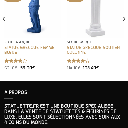
STATUE GRECQUE
STATUE GRECQUE
STATUE GRECQUE FEMME
STATUE GRECQUE SOUTIEN
BLEUE
COLONNE
LE
LE
LE
LE
NOTE
62.10
€
59.00
€
NOTE
114.10
€
108.40
€
PRIX
PRIX
PRIX
PRIX
4.00
4.00
INITIAL
ACTUEL
INITIAL
ACTUEL
SUR 5
SUR 5
ÉTAIT :
EST :
ÉTAIT :
EST :
62.10€.
59.00€.
114.10€.
108.40€.
A PROPOS
STATUETTE.FR EST UNE BOUTIQUE SPÉCIALISÉE
DANS LA VENTE DE STATUETTES & FIGURINES DE
LUXE. ELLES SONT SÉLECTIONNÉES AVEC SOIN AUX
4 COINS DU MONDE.