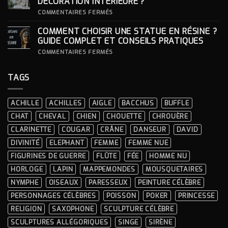
DÉCORATION INTÉRIEURE ?
CÉRÉMONIES
POUR
SA
SUR
COMMENTAIRES FERMÉS
STATUE ?
COMMENT
INTÉGRER
COMMENT CHOISIR UNE STATUE EN RÉSINE ?
UNE
STATUE
GUIDE COMPLET ET CONSEILS PRATIQUES
À
LA
SUR
COMMENTAIRES FERMÉS
DÉCORATION
COMMENT
INTÉRIEURE ?
CHOISIR
UNE
TAGS
STATUE
EN
RÉSINE
?
ACHILLE
ACHILLES
AIGLE
BACCHUS
BUFFLE
GUIDE
COMPLET
CHAT
CHEVAL
CHIEN
CHOUETTE
CHROUÈRE
ET
CONSEILS
CLARINETTE
COUGAR
CRÂNE
DANSEUR
DAVID
PRATIQUES
DIVINITÉ
ELEPHANT
FEMME
FEMME NUE
FIGURINES DE GUERRE
FLÛTE
FÉE
HOMME NU
HORLOGE
LAPIN
MAPPEMONDES
MOUSQUETAIRES
NYMPHE
OISEAUX
PARESSEUX
PEINTURE CÉLÈBRE
PERSONNAGES CÉLÈBRES
POISSON
POKER
PRINCESSE
RELIGION
SAXOPHONE
SCULPTURE CÉLÈBRE
SCULPTURES ALLÉGORIQUES
SINGE
SIRÈNE