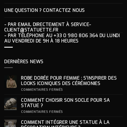
UNE QUESTION ? CONTACTEZ NOUS
- PAR EMAIL DIRECTEMENT À
SERVICE-
CLIENT@STATUETTE.FR
- PAR TÉLÉPHONE AU
+33 0 980 806 364
DU LUNDI
AU VENDREDI DE 9H À 18 HEURES
DERNIÈRES NEWS
ROBE DORÉE POUR FEMME : S’INSPIRER DES
LOOKS ICONIQUES DES CÉRÉMONIES
SUR
COMMENTAIRES FERMÉS
ROBE
DORÉE
COMMENT CHOISIR SON SOCLE POUR SA
POUR
FEMME
STATUE ?
:
S’INSPIRER
SUR
COMMENTAIRES FERMÉS
DES
COMMENT
LOOKS
CHOISIR
COMMENT INTÉGRER UNE STATUE À LA
ICONIQUES
SON
DES
SOCLE