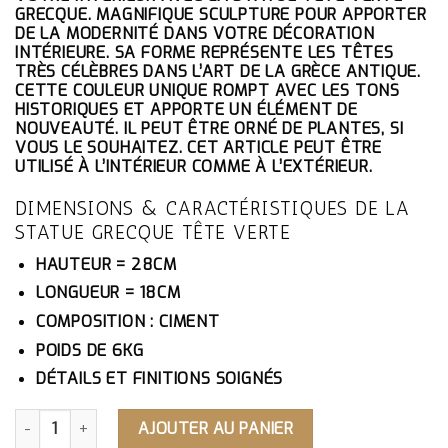
ÉTAIT :
EST :
GRECQUE. MAGNIFIQUE SCULPTURE POUR APPORTER
175.10€.
166.35€.
DE LA MODERNITÉ DANS VOTRE DÉCORATION
INTÉRIEURE. SA FORME REPRÉSENTE LES TÊTES
TRÈS CÉLÈBRES DANS L’ART DE LA GRÈCE ANTIQUE.
CETTE COULEUR UNIQUE ROMPT AVEC LES TONS
HISTORIQUES ET APPORTE UN ÉLÉMENT DE
NOUVEAUTÉ. IL PEUT ÊTRE ORNÉ DE PLANTES, SI
VOUS LE SOUHAITEZ. CET ARTICLE PEUT ÊTRE
UTILISÉ À L’INTÉRIEUR COMME À L’EXTÉRIEUR.
DIMENSIONS & CARACTÉRISTIQUES DE LA
STATUE GRECQUE TÊTE VERTE
HAUTEUR = 28CM
LONGUEUR = 18CM
COMPOSITION : CIMENT
POIDS DE 6KG
DÉTAILS ET FINITIONS SOIGNÉS
QUANTITÉ DE STATUE GRECQUE TÊTE VERTE
AJOUTER AU PANIER