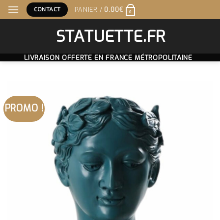
Skip
CONTACT
PANIER /
0.00
€
0
to
content
STATUETTE.FR
LIVRAISON OFFERTE EN FRANCE MÉTROPOLITAINE
PROMO !