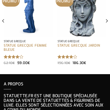
PROMO !
PROMO !
STATUE GRECQUE
STATUE GRECQUE
STATUE GRECQUE FEMME
STATUE GRECQUE JARDIN
BLEUE
LE
LE
LE
LE
NOTE
62.10
€
59.00
€
NOTE
196.10
€
186.30
€
PRIX
PRIX
PRIX
PRIX
4.00
4.00
INITIAL
ACTUEL
INITIAL
ACTUEL
SUR 5
SUR 5
ÉTAIT :
EST :
ÉTAIT :
EST :
62.10€.
59.00€.
196.10€.
186.30€.
A PROPOS
STATUETTE.FR EST UNE BOUTIQUE SPÉCIALISÉE
DANS LA VENTE DE STATUETTES & FIGURINES DE
LUXE. ELLES SONT SÉLECTIONNÉES AVEC SOIN AUX
4 COINS DU MONDE.