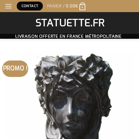
Skip
CONTACT
PANIER /
0.00
€
0
to
content
STATUETTE.FR
LIVRAISON OFFERTE EN FRANCE MÉTROPOLITAINE
PROMO !