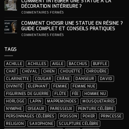
COMMENT INTÉGRER UNE STATUE À LA
ICONIQUES
SON
DES
SOCLE
DÉCORATION INTÉRIEURE ?
CÉRÉMONIES
POUR
SA
SUR
COMMENTAIRES FERMÉS
STATUE ?
COMMENT
INTÉGRER
COMMENT CHOISIR UNE STATUE EN RÉSINE ?
UNE
STATUE
GUIDE COMPLET ET CONSEILS PRATIQUES
À
LA
SUR
COMMENTAIRES FERMÉS
DÉCORATION
COMMENT
INTÉRIEURE ?
CHOISIR
UNE
TAGS
STATUE
EN
RÉSINE
?
ACHILLE
ACHILLES
AIGLE
BACCHUS
BUFFLE
GUIDE
COMPLET
CHAT
CHEVAL
CHIEN
CHOUETTE
CHROUÈRE
ET
CONSEILS
CLARINETTE
COUGAR
CRÂNE
DANSEUR
DAVID
PRATIQUES
DIVINITÉ
ELEPHANT
FEMME
FEMME NUE
FIGURINES DE GUERRE
FLÛTE
FÉE
HOMME NU
HORLOGE
LAPIN
MAPPEMONDES
MOUSQUETAIRES
NYMPHE
OISEAUX
PARESSEUX
PEINTURE CÉLÈBRE
PERSONNAGES CÉLÈBRES
POISSON
POKER
PRINCESSE
RELIGION
SAXOPHONE
SCULPTURE CÉLÈBRE