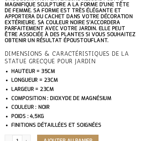
ÉTAIT :
EST :
MAGNIFIQUE SCULPTURE A LA FORME D’UNE TÊTE
428.10€.
406.70€.
DE FEMME. SA FORME EST TRÈS ÉLÉGANTE ET
APPORTERA DU CACHET DANS VOTRE DÉCORATION
EXTÉRIEURE. SA COULEUR NOIRE S’ACCORDERA
PARFAITEMENT AVEC VOTRE JARDIN. ELLE PEUT
ÊTRE ASSOCIÉE À DES PLANTES SI VOUS SOUHAITEZ
OBTENIR UN RÉSULTAT ÉPOUSTOUFLANT.
DIMENSIONS & CARACTÉRISTIQUES DE LA
STATUE GRECQUE POUR JARDIN
HAUTEUR = 35CM
LONGUEUR = 23CM
LARGEUR = 23CM
COMPOSITION : DIOXYDE DE MAGNÉSIUM
COULEUR : NOIR
POIDS : 4,5KG
FINITIONS DÉTAILLÉES ET SOIGNÉES
QUANTITÉ DE STATUE GRECQUE POUR JARDIN
AJOUTER AU PANIER