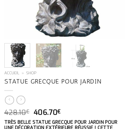
ACCUEIL
»
SHOP
STATUE GRECQUE POUR JARDIN
LE
LE
428.10
406.70
€
€
PRIX
PRIX
TRÈS BELLE STATUE GRECQUE POUR JARDIN POUR
INITIAL
ACTUEL
UNE DÉCORATION EXTÉRIEURE RÉUSSIE ! CETTE