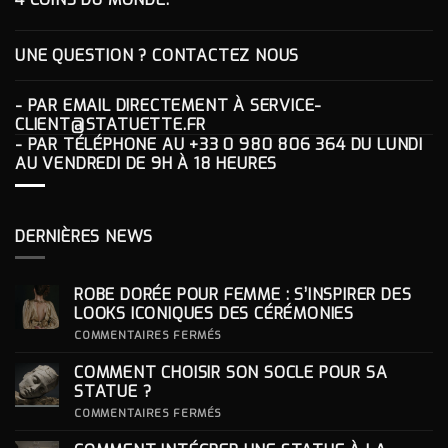
UNE QUESTION ? CONTACTEZ NOUS
- PAR EMAIL DIRECTEMENT À
SERVICE-
CLIENT@STATUETTE.FR
- PAR TÉLÉPHONE AU
+33 0 980 806 364
DU LUNDI
AU VENDREDI DE 9H À 18 HEURES
DERNIÈRES NEWS
ROBE DORÉE POUR FEMME : S’INSPIRER DES
LOOKS ICONIQUES DES CÉRÉMONIES
SUR
COMMENTAIRES FERMÉS
ROBE
DORÉE
COMMENT CHOISIR SON SOCLE POUR SA
POUR
FEMME
STATUE ?
:
S’INSPIRER
SUR
COMMENTAIRES FERMÉS
DES
COMMENT
LOOKS
CHOISIR