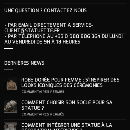
UNE QUESTION ? CONTACTEZ NOUS
- PAR EMAIL DIRECTEMENT À
SERVICE-
CLIENT@STATUETTE.FR
- PAR TÉLÉPHONE AU
+33 0 980 806 364
DU LUNDI
AU VENDREDI DE 9H À 18 HEURES
DERNIÈRES NEWS
ROBE DORÉE POUR FEMME : S’INSPIRER DES
LOOKS ICONIQUES DES CÉRÉMONIES
SUR
COMMENTAIRES FERMÉS
ROBE
DORÉE
COMMENT CHOISIR SON SOCLE POUR SA
POUR
FEMME
STATUE ?
:
S’INSPIRER
SUR
COMMENTAIRES FERMÉS
DES
COMMENT
LOOKS
CHOISIR
COMMENT INTÉGRER UNE STATUE À LA
ICONIQUES
SON
DES
SOCLE