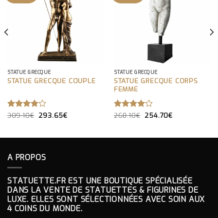
STATUE GRECQUE
STATUE GRECQUE
STATUE GRECQUE COUPLE
STATUE GRECQUE CORPS
FEMME
LE
LE
LE
LE
NOTE
309.10
€
293.65
€
NOTE
268.10
€
254.70
€
PRIX
PRIX
PRIX
PRIX
4.00
4.00
INITIAL
ACTUEL
INITIAL
ACTUEL
SUR 5
SUR 5
ÉTAIT :
EST :
ÉTAIT :
EST :
309.10€.
293.65€.
268.10€.
254.70€.
A PROPOS
STATUETTE.FR EST UNE BOUTIQUE SPÉCIALISÉE
DANS LA VENTE DE STATUETTES & FIGURINES DE
LUXE. ELLES SONT SÉLECTIONNÉES AVEC SOIN AUX
4 COINS DU MONDE.