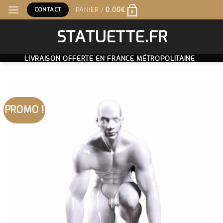
Skip
CONTACT
PANIER /
0.00
€
0
to
content
STATUETTE.FR
LIVRAISON OFFERTE EN FRANCE MÉTROPOLITAINE
PROMO !