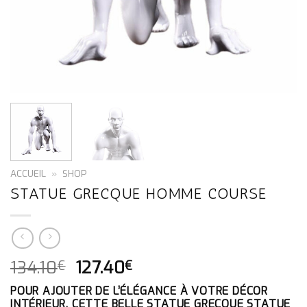
ACCUEIL
»
SHOP
STATUE GRECQUE HOMME COURSE
LE
LE
134.10
127.40
€
€
PRIX
PRIX
POUR AJOUTER DE L’ÉLÉGANCE À VOTRE DÉCOR
INITIAL
ACTUEL
INTÉRIEUR, CETTE BELLE STATUE GRECQUE STATUE