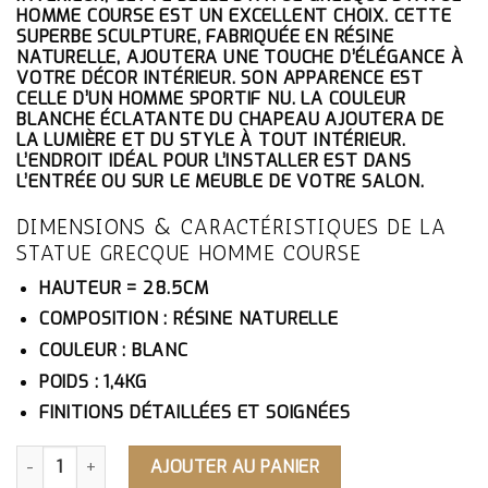
ÉTAIT :
EST :
HOMME COURSE EST UN EXCELLENT CHOIX. CETTE
134.10€.
127.40€.
SUPERBE SCULPTURE, FABRIQUÉE EN RÉSINE
NATURELLE, AJOUTERA UNE TOUCHE D’ÉLÉGANCE À
VOTRE DÉCOR INTÉRIEUR. SON APPARENCE EST
CELLE D’UN HOMME SPORTIF NU. LA COULEUR
BLANCHE ÉCLATANTE DU CHAPEAU AJOUTERA DE
LA LUMIÈRE ET DU STYLE À TOUT INTÉRIEUR.
L’ENDROIT IDÉAL POUR L’INSTALLER EST DANS
L’ENTRÉE OU SUR LE MEUBLE DE VOTRE SALON.
DIMENSIONS & CARACTÉRISTIQUES DE LA
STATUE GRECQUE HOMME COURSE
HAUTEUR = 28.5CM
COMPOSITION : RÉSINE NATURELLE
COULEUR : BLANC
POIDS : 1,4KG
FINITIONS DÉTAILLÉES ET SOIGNÉES
QUANTITÉ DE STATUE GRECQUE HOMME COURSE
AJOUTER AU PANIER