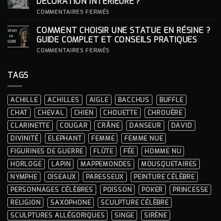
DÉCORATION INTÉRIEURE ?
CÉRÉMONIES
POUR
SA
SUR
COMMENTAIRES FERMÉS
STATUE ?
COMMENT
INTÉGRER
COMMENT CHOISIR UNE STATUE EN RÉSINE ?
UNE
STATUE
GUIDE COMPLET ET CONSEILS PRATIQUES
À
LA
SUR
COMMENTAIRES FERMÉS
DÉCORATION
COMMENT
INTÉRIEURE ?
CHOISIR
UNE
TAGS
STATUE
EN
RÉSINE
?
ACHILLE
ACHILLES
AIGLE
BACCHUS
BUFFLE
GUIDE
COMPLET
CHAT
CHEVAL
CHIEN
CHOUETTE
CHROUÈRE
ET
CONSEILS
CLARINETTE
COUGAR
CRÂNE
DANSEUR
DAVID
PRATIQUES
DIVINITÉ
ELEPHANT
FEMME
FEMME NUE
FIGURINES DE GUERRE
FLÛTE
FÉE
HOMME NU
HORLOGE
LAPIN
MAPPEMONDES
MOUSQUETAIRES
NYMPHE
OISEAUX
PARESSEUX
PEINTURE CÉLÈBRE
PERSONNAGES CÉLÈBRES
POISSON
POKER
PRINCESSE
RELIGION
SAXOPHONE
SCULPTURE CÉLÈBRE
SCULPTURES ALLÉGORIQUES
SINGE
SIRÈNE