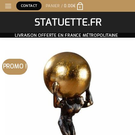
Skip
CONTACT
PANIER /
0.00
€
0
to
content
STATUETTE.FR
LIVRAISON OFFERTE EN FRANCE MÉTROPOLITAINE
PROMO !