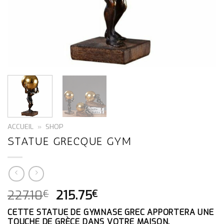
ACCUEIL
»
SHOP
STATUE GRECQUE GYM
LE
LE
227.10
215.75
€
€
PRIX
PRIX
CETTE STATUE DE GYMNASE GREC APPORTERA UNE
INITIAL
ACTUEL
TOUCHE DE GRÈCE DANS VOTRE MAISON.