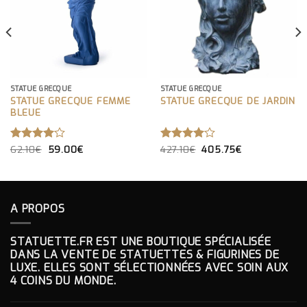
STATUE GRECQUE
STATUE GRECQUE
STATUE GRECQUE FEMME
STATUE GRECQUE DE JARDIN
BLEUE
LE
LE
LE
LE
NOTE
62.10
€
59.00
€
NOTE
427.10
€
405.75
€
PRIX
PRIX
PRIX
PRIX
4.00
4.00
INITIAL
ACTUEL
INITIAL
ACTUEL
SUR 5
SUR 5
ÉTAIT :
EST :
ÉTAIT :
EST :
62.10€.
59.00€.
427.10€.
405.75€.
A PROPOS
STATUETTE.FR EST UNE BOUTIQUE SPÉCIALISÉE
DANS LA VENTE DE STATUETTES & FIGURINES DE
LUXE. ELLES SONT SÉLECTIONNÉES AVEC SOIN AUX
4 COINS DU MONDE.