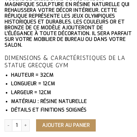
ÉTAIT :
EST :
MAGNIFIQUE SCULPTURE EN RÉSINE NATURELLE QUI
227.10€.
215.75€.
REHAUSSERA VOTRE DÉCOR INTÉRIEUR. CETTE
RÉPLIQUE REPRÉSENTE LES JEUX OLYMPIQUES
HISTORIQUES ET DURABLES. LES COULEURS OR ET
BRONZE DE CE MODÈLE AJOUTERONT DE
L’ÉLÉGANCE À TOUTE DÉCORATION. IL SERA PARFAIT
SUR VOTRE MOBILIER DE BUREAU OU DANS VOTRE
SALON.
DIMENSIONS & CARACTÉRISTIQUES DE LA
STATUE GRECQUE GYM
HAUTEUR = 32CM
LONGUEUR = 12CM
LARGEUR = 12CM
MATÉRIAU : RÉSINE NATURELLE
DÉTAILS ET FINITIONS SOIGNÉS
QUANTITÉ DE STATUE GRECQUE GYM
AJOUTER AU PANIER