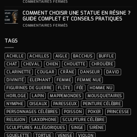
SA
SUR
COMMENTAIRES FERMÉS
STATUE ?
COMMENT
INTÉGRER
COMMENT CHOISIR UNE STATUE EN RÉSINE ?
UNE
STATUE
GUIDE COMPLET ET CONSEILS PRATIQUES
À
LA
SUR
COMMENTAIRES FERMÉS
DÉCORATION
COMMENT
INTÉRIEURE ?
CHOISIR
UNE
TAGS
STATUE
EN
RÉSINE
?
ACHILLE
ACHILLES
AIGLE
BACCHUS
BUFFLE
GUIDE
COMPLET
CHAT
CHEVAL
CHIEN
CHOUETTE
CHROUÈRE
ET
CONSEILS
CLARINETTE
COUGAR
CRÂNE
DANSEUR
DAVID
PRATIQUES
DIVINITÉ
ELEPHANT
FEMME
FEMME NUE
FIGURINES DE GUERRE
FLÛTE
FÉE
HOMME NU
HORLOGE
LAPIN
MAPPEMONDES
MOUSQUETAIRES
NYMPHE
OISEAUX
PARESSEUX
PEINTURE CÉLÈBRE
PERSONNAGES CÉLÈBRES
POISSON
POKER
PRINCESSE
RELIGION
SAXOPHONE
SCULPTURE CÉLÈBRE
SCULPTURES ALLÉGORIQUES
SINGE
SIRÈNE
SQUELETTE
TORTUE
VENISE
VIOLON