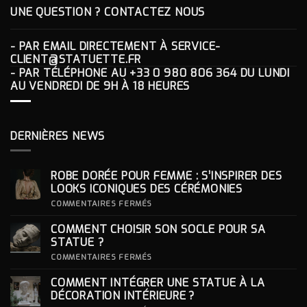
UNE QUESTION ? CONTACTEZ NOUS
- PAR EMAIL DIRECTEMENT À
SERVICE-
CLIENT@STATUETTE.FR
- PAR TÉLÉPHONE AU
+33 0 980 806 364
DU LUNDI
AU VENDREDI DE 9H À 18 HEURES
DERNIÈRES NEWS
ROBE DORÉE POUR FEMME : S’INSPIRER DES
LOOKS ICONIQUES DES CÉRÉMONIES
SUR
COMMENTAIRES FERMÉS
ROBE
DORÉE
COMMENT CHOISIR SON SOCLE POUR SA
POUR
FEMME
STATUE ?
:
S’INSPIRER
SUR
COMMENTAIRES FERMÉS
DES
COMMENT
LOOKS
CHOISIR
COMMENT INTÉGRER UNE STATUE À LA
ICONIQUES
SON
DES
SOCLE
DÉCORATION INTÉRIEURE ?
CÉRÉMONIES
POUR