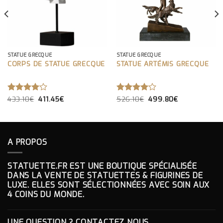
STATUE GRECQUE
STATUE GRECQUE
CORPS DE STATUE GRECQUE
STATUE ARTÉMIS GRECQUE
LE
LE
LE
LE
NOTE
433.10
€
411.45
€
NOTE
526.10
€
499.80
€
PRIX
PRIX
PRIX
PRIX
4.00
4.00
INITIAL
ACTUEL
INITIAL
ACTUEL
SUR 5
SUR 5
ÉTAIT :
EST :
ÉTAIT :
EST :
433.10€.
411.45€.
526.10€.
499.80€.
A PROPOS
STATUETTE.FR EST UNE BOUTIQUE SPÉCIALISÉE
DANS LA VENTE DE STATUETTES & FIGURINES DE
LUXE. ELLES SONT SÉLECTIONNÉES AVEC SOIN AUX
4 COINS DU MONDE.
UNE QUESTION ? CONTACTEZ NOUS