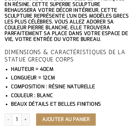
ÉTAIT :
EST :
EN RÉSINE. CETTE SUPERBE SCULPTURE
268.10€.
254.70€.
REHAUSSERA VOTRE DÉCOR INTÉRIEUR. CETTE
SCULPTURE REPRÉSENTE L’UN DES MODÈLES GRECS
LES PLUS CÉLÈBRES. VOUS ALLEZ ADORER SA
COULEUR PIERRE BLANCHE. ELLE TROUVERA
PARFAITEMENT SA PLACE DANS VOTRE ESPACE DE
VIE, VOTRE ENTRÉE OU VOTRE BUREAU.
DIMENSIONS & CARACTÉRISTIQUES DE LA
STATUE GRECQUE CORPS
HAUTEUR = 40CM
LONGUEUR = 12CM
COMPOSITION : RÉSINE NATURELLE
COULEUR : BLANC
BEAUX DÉTAILS ET BELLES FINITIONS
QUANTITÉ DE STATUE GRECQUE CORPS
AJOUTER AU PANIER