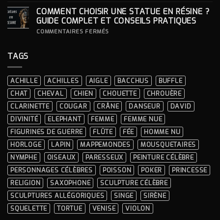
INTÉGRER
COMMENT CHOISIR UNE STATUE EN RÉSINE ?
UNE
STATUE
GUIDE COMPLET ET CONSEILS PRATIQUES
À
LA
SUR
COMMENTAIRES FERMÉS
DÉCORATION
COMMENT
INTÉRIEURE ?
CHOISIR
UNE
TAGS
STATUE
EN
RÉSINE
?
ACHILLE
ACHILLES
AIGLE
BACCHUS
BUFFLE
GUIDE
COMPLET
CHAT
CHEVAL
CHIEN
CHOUETTE
CHROUÈRE
ET
CONSEILS
CLARINETTE
COUGAR
CRÂNE
DANSEUR
DAVID
PRATIQUES
DIVINITÉ
ELEPHANT
FEMME
FEMME NUE
FIGURINES DE GUERRE
FLÛTE
FÉE
HOMME NU
HORLOGE
LAPIN
MAPPEMONDES
MOUSQUETAIRES
NYMPHE
OISEAUX
PARESSEUX
PEINTURE CÉLÈBRE
PERSONNAGES CÉLÈBRES
POISSON
POKER
PRINCESSE
RELIGION
SAXOPHONE
SCULPTURE CÉLÈBRE
SCULPTURES ALLÉGORIQUES
SINGE
SIRÈNE
SQUELETTE
TORTUE
VENISE
VIOLON