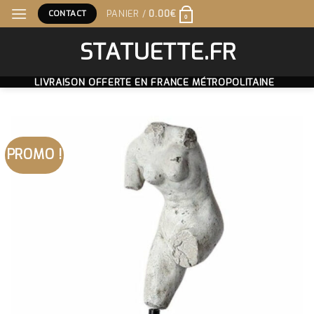
Skip
CONTACT
PANIER /
0.00
€
0
to
content
STATUETTE.FR
LIVRAISON OFFERTE EN FRANCE MÉTROPOLITAINE
PROMO !