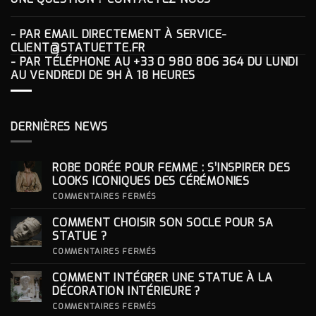
- PAR EMAIL DIRECTEMENT À
SERVICE-
CLIENT@STATUETTE.FR
- PAR TÉLÉPHONE AU
+33 0 980 806 364
DU LUNDI
AU VENDREDI DE 9H À 18 HEURES
DERNIÈRES NEWS
ROBE DORÉE POUR FEMME : S’INSPIRER DES
LOOKS ICONIQUES DES CÉRÉMONIES
SUR
COMMENTAIRES FERMÉS
ROBE
DORÉE
COMMENT CHOISIR SON SOCLE POUR SA
POUR
FEMME
STATUE ?
:
S’INSPIRER
SUR
COMMENTAIRES FERMÉS
DES
COMMENT
LOOKS
CHOISIR
COMMENT INTÉGRER UNE STATUE À LA
ICONIQUES
SON
DES
SOCLE
DÉCORATION INTÉRIEURE ?
CÉRÉMONIES
POUR
SA
SUR
COMMENTAIRES FERMÉS
STATUE ?
COMMENT