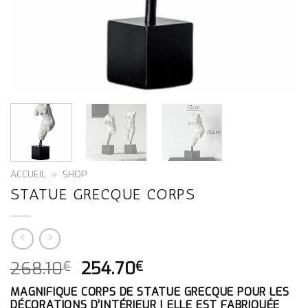
ACCUEIL
»
SHOP
STATUE GRECQUE CORPS
LE
LE
268.10
254.70
€
€
PRIX
PRIX
MAGNIFIQUE CORPS DE STATUE GRECQUE POUR LES
INITIAL
ACTUEL
DÉCORATIONS D’INTÉRIEUR ! ELLE EST FABRIQUÉE