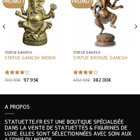
PROMO !
PROMO !
STATUE GANESH
STATUE GANESH
STATUE GANESH INDIEN
STATUE BRONZE GANESH
LE
LE
LE
LE
NOTE
103.10
€
97.95
€
NOTE
402.10
€
382.00
€
PRIX
PRIX
PRIX
PRIX
4.00
4.00
INITIAL
ACTUEL
INITIAL
ACTUEL
SUR 5
SUR 5
ÉTAIT :
EST :
ÉTAIT :
EST :
103.10€.
97.95€.
402.10€.
382.00€.
A PROPOS
STATUETTE.FR EST UNE BOUTIQUE SPÉCIALISÉE
DANS LA VENTE DE STATUETTES & FIGURINES DE
LUXE. ELLES SONT SÉLECTIONNÉES AVEC SOIN AUX
4 COINS DU MONDE.