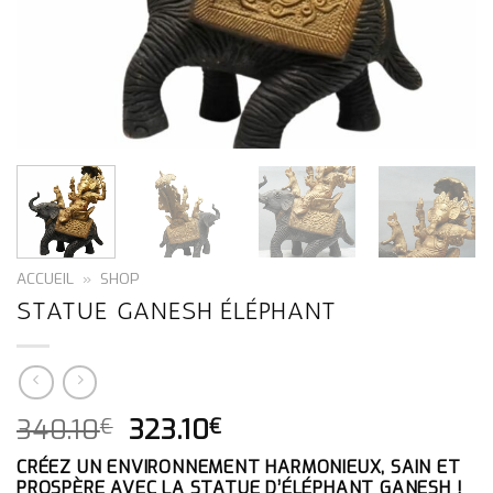
ACCUEIL
»
SHOP
STATUE GANESH ÉLÉPHANT
LE
LE
340.10
323.10
€
€
PRIX
PRIX
CRÉEZ UN ENVIRONNEMENT HARMONIEUX, SAIN ET
INITIAL
ACTUEL
PROSPÈRE AVEC LA STATUE D’ÉLÉPHANT GANESH !