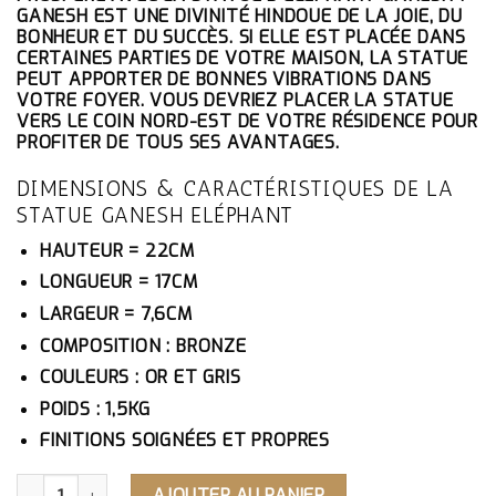
ÉTAIT :
EST :
GANESH EST UNE DIVINITÉ HINDOUE DE LA JOIE, DU
340.10€.
323.10€.
BONHEUR ET DU SUCCÈS. SI ELLE EST PLACÉE DANS
CERTAINES PARTIES DE VOTRE MAISON, LA STATUE
PEUT APPORTER DE BONNES VIBRATIONS DANS
VOTRE FOYER. VOUS DEVRIEZ PLACER LA STATUE
VERS LE COIN NORD-EST DE VOTRE RÉSIDENCE POUR
PROFITER DE TOUS SES AVANTAGES.
DIMENSIONS & CARACTÉRISTIQUES DE LA
STATUE GANESH ELÉPHANT
HAUTEUR = 22CM
LONGUEUR = 17CM
LARGEUR = 7,6CM
COMPOSITION : BRONZE
COULEURS : OR ET GRIS
POIDS : 1,5KG
FINITIONS SOIGNÉES ET PROPRES
QUANTITÉ DE STATUE GANESH ÉLÉPHANT
AJOUTER AU PANIER