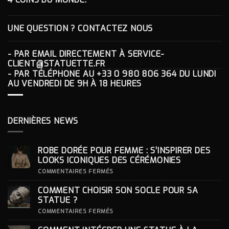
UNE QUESTION ? CONTACTEZ NOUS
- PAR EMAIL DIRECTEMENT À
SERVICE-
CLIENT@STATUETTE.FR
- PAR TÉLÉPHONE AU
+33 0 980 806 364
DU LUNDI
AU VENDREDI DE 9H À 18 HEURES
DERNIÈRES NEWS
ROBE DORÉE POUR FEMME : S’INSPIRER DES
LOOKS ICONIQUES DES CÉRÉMONIES
SUR
COMMENTAIRES FERMÉS
ROBE
DORÉE
COMMENT CHOISIR SON SOCLE POUR SA
POUR
FEMME
STATUE ?
:
S’INSPIRER
SUR
COMMENTAIRES FERMÉS
DES
COMMENT
LOOKS
CHOISIR