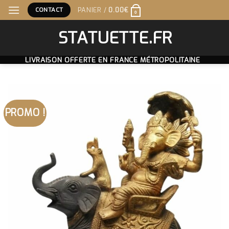
Skip
CONTACT
PANIER /
0.00
€
0
to
content
STATUETTE.FR
LIVRAISON OFFERTE EN FRANCE MÉTROPOLITAINE
PROMO !