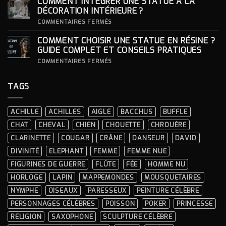
COMMENT INTÉGRER UNE STATUE À LA
ICONIQUES
SON
DES
SOCLE
DÉCORATION INTÉRIEURE ?
CÉRÉMONIES
POUR
SA
SUR
COMMENTAIRES FERMÉS
STATUE ?
COMMENT
INTÉGRER
COMMENT CHOISIR UNE STATUE EN RÉSINE ?
UNE
STATUE
GUIDE COMPLET ET CONSEILS PRATIQUES
À
LA
SUR
COMMENTAIRES FERMÉS
DÉCORATION
COMMENT
INTÉRIEURE ?
CHOISIR
UNE
TAGS
STATUE
EN
RÉSINE
?
ACHILLE
ACHILLES
AIGLE
BACCHUS
BUFFLE
GUIDE
COMPLET
CHAT
CHEVAL
CHIEN
CHOUETTE
CHROUÈRE
ET
CONSEILS
CLARINETTE
COUGAR
CRÂNE
DANSEUR
DAVID
PRATIQUES
DIVINITÉ
ELEPHANT
FEMME
FEMME NUE
FIGURINES DE GUERRE
FLÛTE
FÉE
HOMME NU
HORLOGE
LAPIN
MAPPEMONDES
MOUSQUETAIRES
NYMPHE
OISEAUX
PARESSEUX
PEINTURE CÉLÈBRE
PERSONNAGES CÉLÈBRES
POISSON
POKER
PRINCESSE
RELIGION
SAXOPHONE
SCULPTURE CÉLÈBRE