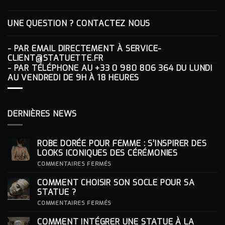
UNE QUESTION ? CONTACTEZ NOUS
- PAR EMAIL DIRECTEMENT À
SERVICE-
CLIENT@STATUETTE.FR
- PAR TÉLÉPHONE AU
+33 0 980 806 364
DU LUNDI
AU VENDREDI DE 9H À 18 HEURES
DERNIÈRES NEWS
ROBE DORÉE POUR FEMME : S’INSPIRER DES
LOOKS ICONIQUES DES CÉRÉMONIES
SUR
COMMENTAIRES FERMÉS
ROBE
DORÉE
COMMENT CHOISIR SON SOCLE POUR SA
POUR
FEMME
STATUE ?
:
S’INSPIRER
SUR
COMMENTAIRES FERMÉS
DES
COMMENT
LOOKS
CHOISIR
COMMENT INTÉGRER UNE STATUE À LA
ICONIQUES
SON