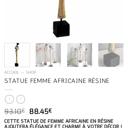
ACCUEIL
»
SHOP
STATUE FEMME AFRICAINE RÉSINE
LE
LE
93.10
88.45
€
€
PRIX
PRIX
CETTE STATUE DE FEMME AFRICAINE EN RÉSINE
INITIAL
ACTUEL
AJOUTERA ÉLÉGANCE ET CHARME À VOTRE DÉCOR !