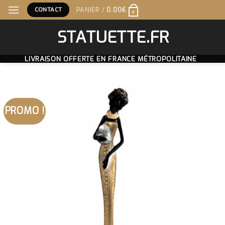
Skip
CONTACT
PANIER /
0.00
€
0
to
content
STATUETTE.FR
LIVRAISON OFFERTE EN FRANCE MÉTROPOLITAINE
PROMO !