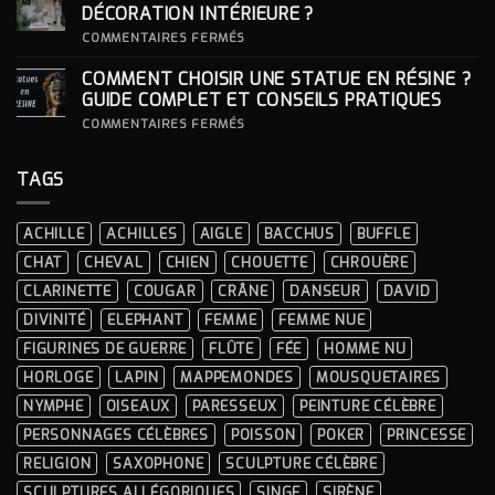
DES
SOCLE
DÉCORATION INTÉRIEURE ?
CÉRÉMONIES
POUR
SA
SUR
COMMENTAIRES FERMÉS
STATUE ?
COMMENT
INTÉGRER
COMMENT CHOISIR UNE STATUE EN RÉSINE ?
UNE
STATUE
GUIDE COMPLET ET CONSEILS PRATIQUES
À
LA
SUR
COMMENTAIRES FERMÉS
DÉCORATION
COMMENT
INTÉRIEURE ?
CHOISIR
UNE
TAGS
STATUE
EN
RÉSINE
?
ACHILLE
ACHILLES
AIGLE
BACCHUS
BUFFLE
GUIDE
COMPLET
CHAT
CHEVAL
CHIEN
CHOUETTE
CHROUÈRE
ET
CONSEILS
CLARINETTE
COUGAR
CRÂNE
DANSEUR
DAVID
PRATIQUES
DIVINITÉ
ELEPHANT
FEMME
FEMME NUE
FIGURINES DE GUERRE
FLÛTE
FÉE
HOMME NU
HORLOGE
LAPIN
MAPPEMONDES
MOUSQUETAIRES
NYMPHE
OISEAUX
PARESSEUX
PEINTURE CÉLÈBRE
PERSONNAGES CÉLÈBRES
POISSON
POKER
PRINCESSE
RELIGION
SAXOPHONE
SCULPTURE CÉLÈBRE
SCULPTURES ALLÉGORIQUES
SINGE
SIRÈNE