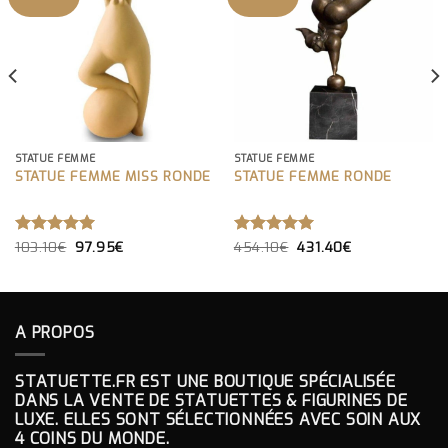
STATUE FEMME
STATUE FEMME
STATUE FEMME MISS RONDE
STATUE FEMME RONDE
LE
LE
LE
LE
NOTE
103.10
€
5.00
97.95
€
NOTE
454.10
€
5.00
431.40
€
PRIX
PRIX
PRIX
PRIX
SUR 5
SUR 5
INITIAL
ACTUEL
INITIAL
ACTUEL
ÉTAIT :
EST :
ÉTAIT :
EST :
103.10€.
97.95€.
454.10€.
431.40€.
A PROPOS
STATUETTE.FR EST UNE BOUTIQUE SPÉCIALISÉE
DANS LA VENTE DE STATUETTES & FIGURINES DE
LUXE. ELLES SONT SÉLECTIONNÉES AVEC SOIN AUX
4 COINS DU MONDE.