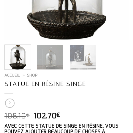
ACCUEIL
»
SHOP
STATUE EN RÉSINE SINGE
LE
LE
108.10
102.70
€
€
PRIX
PRIX
AVEC CETTE STATUE DE SINGE EN RÉSINE, VOUS
INITIAL
ACTUEL
POUVEZ AJOUTER BEAUCOUP DE CHOSES À