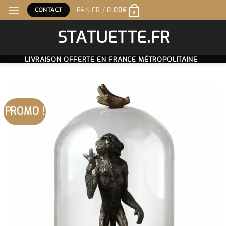
Skip
CONTACT
PANIER /
0.00
€
0
to
content
STATUETTE.FR
LIVRAISON OFFERTE EN FRANCE MÉTROPOLITAINE
PROMO !