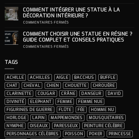
DES
COMMENT
LOOKS
CHOISIR
COMMENT INTÉGRER UNE STATUE À LA
ICONIQUES
SON
DES
SOCLE
DÉCORATION INTÉRIEURE ?
CÉRÉMONIES
POUR
SA
SUR
COMMENTAIRES FERMÉS
STATUE ?
COMMENT
INTÉGRER
COMMENT CHOISIR UNE STATUE EN RÉSINE ?
UNE
STATUE
GUIDE COMPLET ET CONSEILS PRATIQUES
À
LA
SUR
COMMENTAIRES FERMÉS
DÉCORATION
COMMENT
INTÉRIEURE ?
CHOISIR
UNE
TAGS
STATUE
EN
RÉSINE
?
ACHILLE
ACHILLES
AIGLE
BACCHUS
BUFFLE
GUIDE
COMPLET
CHAT
CHEVAL
CHIEN
CHOUETTE
CHROUÈRE
ET
CONSEILS
CLARINETTE
COUGAR
CRÂNE
DANSEUR
DAVID
PRATIQUES
DIVINITÉ
ELEPHANT
FEMME
FEMME NUE
FIGURINES DE GUERRE
FLÛTE
FÉE
HOMME NU
HORLOGE
LAPIN
MAPPEMONDES
MOUSQUETAIRES
NYMPHE
OISEAUX
PARESSEUX
PEINTURE CÉLÈBRE
PERSONNAGES CÉLÈBRES
POISSON
POKER
PRINCESSE