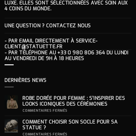
LUXE. ELLES SONT SÉLECTIONNÉES AVEC SOIN AUX
4 COINS DU MONDE.
UNE QUESTION ? CONTACTEZ NOUS
- PAR EMAIL DIRECTEMENT À
SERVICE-
CLIENT@STATUETTE.FR
- PAR TÉLÉPHONE AU
+33 0 980 806 364
DU LUNDI
AU VENDREDI DE 9H À 18 HEURES
DERNIÈRES NEWS
ROBE DORÉE POUR FEMME : S’INSPIRER DES
LOOKS ICONIQUES DES CÉRÉMONIES
SUR
COMMENTAIRES FERMÉS
ROBE
DORÉE
COMMENT CHOISIR SON SOCLE POUR SA
POUR
FEMME
STATUE ?
:
S’INSPIRER
SUR
COMMENTAIRES FERMÉS