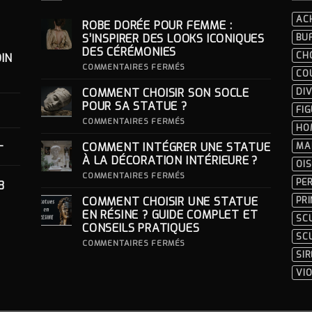
AC
ROBE DORÉE POUR FEMME :
S’INSPIRER DES LOOKS ICONIQUES
BU
DES CÉRÉMONIES
CH
IN
SUR
COMMENTAIRES FERMÉS
CO
ROBE
DORÉE
COMMENT CHOISIR SON SOCLE
DIV
POUR
FEMME
POUR SA STATUE ?
FI
:
S’INSPIRER
SUR
COMMENTAIRES FERMÉS
HO
DES
COMMENT
LOOKS
CHOISIR
-
COMMENT INTÉGRER UNE STATUE
MA
ICONIQUES
SON
DES
SOCLE
À LA DÉCORATION INTÉRIEURE ?
OI
CÉRÉMONIES
POUR
SA
SUR
COMMENTAIRES FERMÉS
PE
8
STATUE ?
COMMENT
INTÉGRER
COMMENT CHOISIR UNE STATUE
PR
UNE
STATUE
EN RÉSINE ? GUIDE COMPLET ET
SC
À
CONSEILS PRATIQUES
LA
SC
DÉCORATION
SUR
COMMENTAIRES FERMÉS
INTÉRIEURE ?
COMMENT
SI
CHOISIR
UNE
VI
STATUE
EN
RÉSINE
?