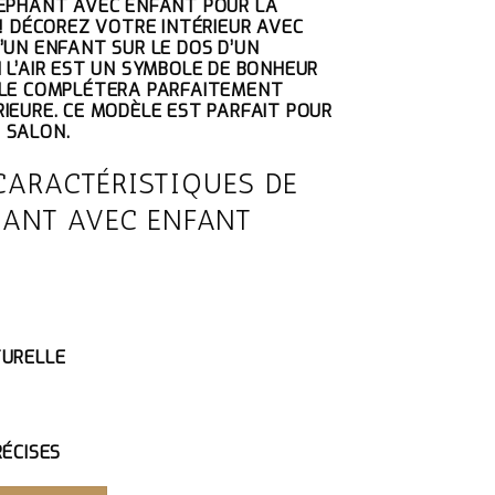
LÉPHANT AVEC ENFANT POUR LA
TUEL
 ! DÉCOREZ VOTRE INTÉRIEUR AVEC
T :
’UN ENFANT SUR LE DOS D’UN
7.90€.
 L’AIR EST UN SYMBOLE DE BONHEUR
ÈLE COMPLÉTERA PARFAITEMENT
IEURE. CE MODÈLE EST PARFAIT POUR
 SALON.
CARACTÉRISTIQUES DE
HANT AVEC ENFANT
TURELLE
RÉCISES
HANT AVEC ENFANT