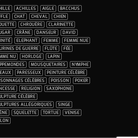
HILLE
ACHILLES
AIGLE
BACCHUS
FFLE
CHAT
CHEVAL
CHIEN
OUETTE
CHROUÈRE
CLARINETTE
UGAR
CRÂNE
DANSEUR
DAVID
INITÉ
ELEPHANT
FEMME
FEMME NUE
GURINES DE GUERRE
FLÛTE
FÉE
MME NU
HORLOGE
LAPIN
PPEMONDES
MOUSQUETAIRES
NYMPHE
SEAUX
PARESSEUX
PEINTURE CÉLÈBRE
RSONNAGES CÉLÈBRES
POISSON
POKER
INCESSE
RELIGION
SAXOPHONE
ULPTURE CÉLÈBRE
ULPTURES ALLÉGORIQUES
SINGE
RÈNE
SQUELETTE
TORTUE
VENISE
OLON