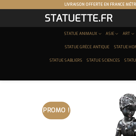
Skip
LIVRAISON OFFERTE EN FRANCE MÉTR
to
STATUETTE.FR
content
STATUE ANIMAUX
ASIE
ART
STATUE GRÈCE ANTIQUE
STATUE HO
STATUE SABLIERS
STATUE SCIENCES
STATU
PROMO !