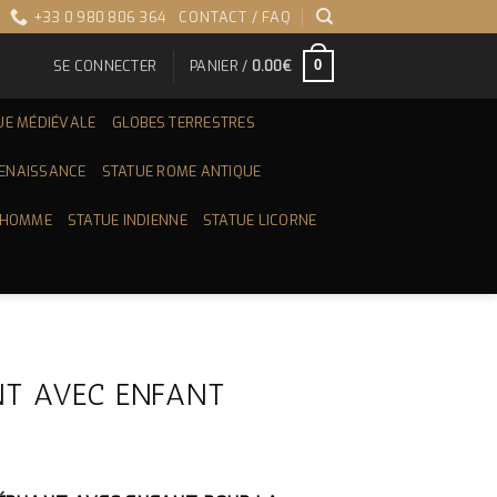
+33 0 980 806 364
CONTACT / FAQ
SE CONNECTER
PANIER /
0.00
€
0
UE MÉDIÉVALE
GLOBES TERRESTRES
RENAISSANCE
STATUE ROME ANTIQUE
 HOMME
STATUE INDIENNE
STATUE LICORNE
NT AVEC ENFANT
IX