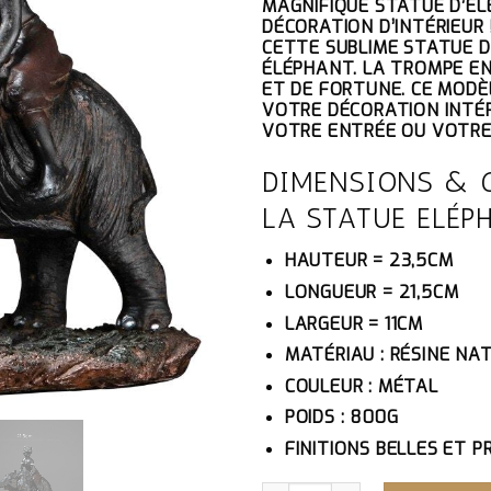
MAGNIFIQUE STATUE D’É
INITIAL
AC
DÉCORATION D’INTÉRIEUR
ÉTAIT :
ES
CETTE SUBLIME STATUE D
124.10€.
11
ÉLÉPHANT. LA TROMPE EN
ET DE FORTUNE. CE MOD
VOTRE DÉCORATION INTÉR
VOTRE ENTRÉE OU VOTRE
DIMENSIONS & 
LA STATUE ELÉP
HAUTEUR = 23,5CM
LONGUEUR = 21,5CM
LARGEUR = 11CM
MATÉRIAU : RÉSINE NA
COULEUR : MÉTAL
POIDS : 800G
FINITIONS BELLES ET P
QUANTITÉ DE STATUE ÉLÉP