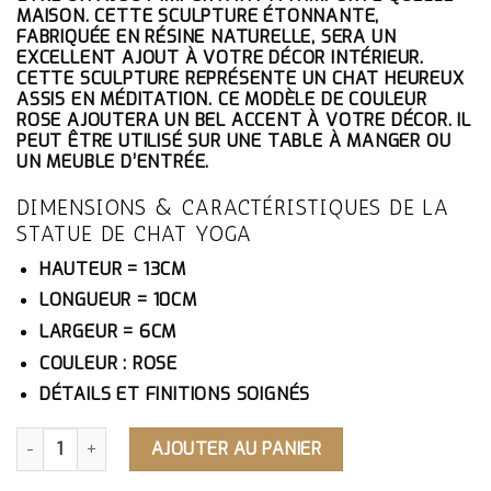
ÉTAIT :
EST :
MAISON. CETTE SCULPTURE ÉTONNANTE,
62.10€.
59.00€.
FABRIQUÉE EN RÉSINE NATURELLE, SERA UN
EXCELLENT AJOUT À VOTRE DÉCOR INTÉRIEUR.
CETTE SCULPTURE REPRÉSENTE UN CHAT HEUREUX
ASSIS EN MÉDITATION. CE MODÈLE DE COULEUR
ROSE AJOUTERA UN BEL ACCENT À VOTRE DÉCOR. IL
PEUT ÊTRE UTILISÉ SUR UNE TABLE À MANGER OU
UN MEUBLE D’ENTRÉE.
DIMENSIONS & CARACTÉRISTIQUES DE LA
STATUE DE CHAT YOGA
HAUTEUR = 13CM
LONGUEUR = 10CM
LARGEUR = 6CM
COULEUR : ROSE
DÉTAILS ET FINITIONS SOIGNÉS
QUANTITÉ DE STATUE DE CHAT YOGA
AJOUTER AU PANIER