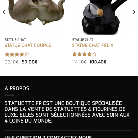
STATUE CHAT
STATUE CHAT
STATUE CHAT COUPLE
STATUE CHAT FÉLIX
LE
LE
LE
LE
NOTE
62.10
€
59.00
€
NOTE
114.10
€
108.40
€
PRIX
PRIX
PRIX
PRIX
4.00
4.00
INITIAL
ACTUEL
INITIAL
ACTUEL
SUR 5
SUR 5
ÉTAIT :
EST :
ÉTAIT :
EST :
62.10€.
59.00€.
114.10€.
108.40€.
A PROPOS
STATUETTE.FR EST UNE BOUTIQUE SPÉCIALISÉE
DANS LA VENTE DE STATUETTES & FIGURINES DE
LUXE. ELLES SONT SÉLECTIONNÉES AVEC SOIN AUX
4 COINS DU MONDE.