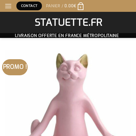
Skip
CONTACT
PANIER /
0.00
€
0
to
content
STATUETTE.FR
LIVRAISON OFFERTE EN FRANCE MÉTROPOLITAINE
PROMO !