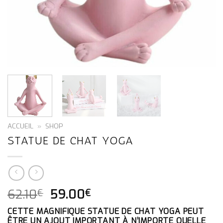
ACCUEIL
»
SHOP
STATUE DE CHAT YOGA
LE
LE
62.10
59.00
€
€
PRIX
PRIX
CETTE MAGNIFIQUE STATUE DE CHAT YOGA PEUT
INITIAL
ACTUEL
ÊTRE UN AJOUT IMPORTANT À N’IMPORTE QUELLE