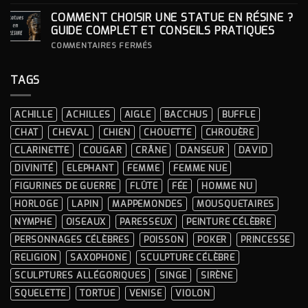
STATUE ?
COMMENT
INTÉGRER
COMMENT CHOISIR UNE STATUE EN RÉSINE ?
UNE
STATUE
GUIDE COMPLET ET CONSEILS PRATIQUES
À
LA
SUR
COMMENTAIRES FERMÉS
DÉCORATION
COMMENT
INTÉRIEURE ?
CHOISIR
UNE
TAGS
STATUE
EN
RÉSINE
?
ACHILLE
ACHILLES
AIGLE
BACCHUS
BUFFLE
GUIDE
COMPLET
CHAT
CHEVAL
CHIEN
CHOUETTE
CHROUÈRE
ET
CONSEILS
CLARINETTE
COUGAR
CRÂNE
DANSEUR
DAVID
PRATIQUES
DIVINITÉ
ELEPHANT
FEMME
FEMME NUE
FIGURINES DE GUERRE
FLÛTE
FÉE
HOMME NU
HORLOGE
LAPIN
MAPPEMONDES
MOUSQUETAIRES
NYMPHE
OISEAUX
PARESSEUX
PEINTURE CÉLÈBRE
PERSONNAGES CÉLÈBRES
POISSON
POKER
PRINCESSE
RELIGION
SAXOPHONE
SCULPTURE CÉLÈBRE
SCULPTURES ALLÉGORIQUES
SINGE
SIRÈNE
SQUELETTE
TORTUE
VENISE
VIOLON