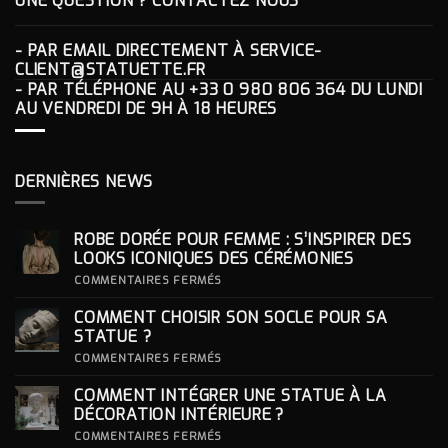
UNE QUESTION ? CONTACTEZ NOUS
- PAR EMAIL DIRECTEMENT À
SERVICE-
CLIENT@STATUETTE.FR
- PAR TÉLÉPHONE AU
+33 0 980 806 364
DU LUNDI
AU VENDREDI DE 9H À 18 HEURES
DERNIÈRES NEWS
ROBE DORÉE POUR FEMME : S’INSPIRER DES
LOOKS ICONIQUES DES CÉRÉMONIES
SUR
COMMENTAIRES FERMÉS
ROBE
DORÉE
COMMENT CHOISIR SON SOCLE POUR SA
POUR
FEMME
STATUE ?
:
S’INSPIRER
SUR
COMMENTAIRES FERMÉS
DES
COMMENT
LOOKS
CHOISIR
COMMENT INTÉGRER UNE STATUE À LA
ICONIQUES
SON
DES
SOCLE
DÉCORATION INTÉRIEURE ?
CÉRÉMONIES
POUR
SA
SUR
COMMENTAIRES FERMÉS