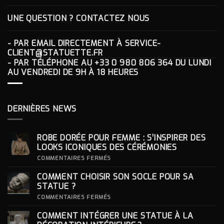
UNE QUESTION ? CONTACTEZ NOUS
- PAR EMAIL DIRECTEMENT À
SERVICE-
CLIENT@STATUETTE.FR
- PAR TÉLÉPHONE AU
+33 0 980 806 364
DU LUNDI
AU VENDREDI DE 9H À 18 HEURES
DERNIÈRES NEWS
ROBE DORÉE POUR FEMME : S’INSPIRER DES
LOOKS ICONIQUES DES CÉRÉMONIES
SUR
COMMENTAIRES FERMÉS
ROBE
DORÉE
COMMENT CHOISIR SON SOCLE POUR SA
POUR
FEMME
STATUE ?
:
S’INSPIRER
SUR
COMMENTAIRES FERMÉS
DES
COMMENT
LOOKS
CHOISIR
COMMENT INTÉGRER UNE STATUE À LA
ICONIQUES
SON
DES
SOCLE