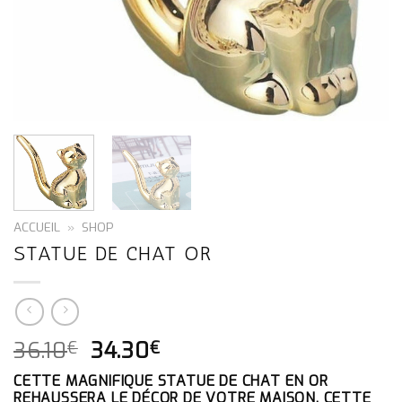
ACCUEIL
»
SHOP
STATUE DE CHAT OR
LE
LE
36.10
34.30
€
€
PRIX
PRIX
CETTE MAGNIFIQUE STATUE DE CHAT EN OR
INITIAL
ACTUEL
REHAUSSERA LE DÉCOR DE VOTRE MAISON. CETTE