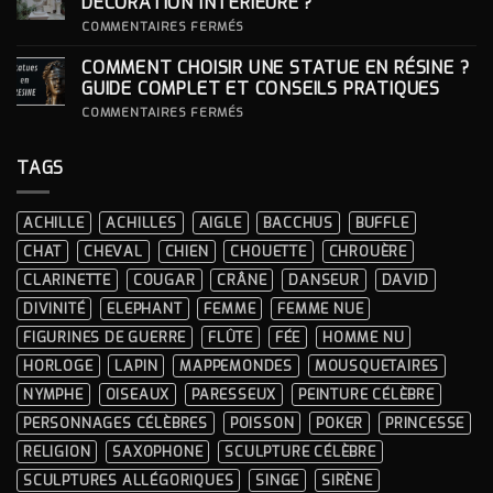
DÉCORATION INTÉRIEURE ?
CÉRÉMONIES
POUR
SA
SUR
COMMENTAIRES FERMÉS
STATUE ?
COMMENT
INTÉGRER
COMMENT CHOISIR UNE STATUE EN RÉSINE ?
UNE
STATUE
GUIDE COMPLET ET CONSEILS PRATIQUES
À
LA
SUR
COMMENTAIRES FERMÉS
DÉCORATION
COMMENT
INTÉRIEURE ?
CHOISIR
UNE
TAGS
STATUE
EN
RÉSINE
?
ACHILLE
ACHILLES
AIGLE
BACCHUS
BUFFLE
GUIDE
COMPLET
CHAT
CHEVAL
CHIEN
CHOUETTE
CHROUÈRE
ET
CONSEILS
CLARINETTE
COUGAR
CRÂNE
DANSEUR
DAVID
PRATIQUES
DIVINITÉ
ELEPHANT
FEMME
FEMME NUE
FIGURINES DE GUERRE
FLÛTE
FÉE
HOMME NU
HORLOGE
LAPIN
MAPPEMONDES
MOUSQUETAIRES
NYMPHE
OISEAUX
PARESSEUX
PEINTURE CÉLÈBRE
PERSONNAGES CÉLÈBRES
POISSON
POKER
PRINCESSE
RELIGION
SAXOPHONE
SCULPTURE CÉLÈBRE
SCULPTURES ALLÉGORIQUES
SINGE
SIRÈNE