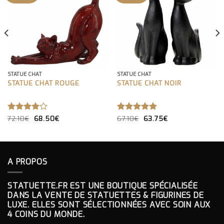
STATUE CHAT
STATUE CHAT
STATUE CHAT ROUGE
STATUE CHAT NOIR
LE
LE
LE
LE
NOTE
72.10
€
68.50
€
NOTE
67.10
€
5.00
63.75
€
PRIX
PRIX
PRIX
PRIX
4.00
SUR 5
INITIAL
ACTUEL
INITIAL
ACTUEL
SUR 5
ÉTAIT :
EST :
ÉTAIT :
EST :
72.10€.
68.50€.
67.10€.
63.75€.
A PROPOS
STATUETTE.FR EST UNE BOUTIQUE SPÉCIALISÉE
DANS LA VENTE DE STATUETTES & FIGURINES DE
LUXE. ELLES SONT SÉLECTIONNÉES AVEC SOIN AUX
4 COINS DU MONDE.