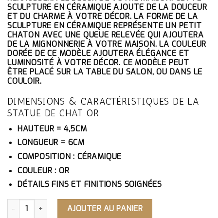
ÉTAIT :
EST :
SCULPTURE EN CÉRAMIQUE AJOUTE DE LA DOUCEUR
36.10€.
34.30€.
ET DU CHARME À VOTRE DÉCOR. LA FORME DE LA
SCULPTURE EN CÉRAMIQUE REPRÉSENTE UN PETIT
CHATON AVEC UNE QUEUE RELEVÉE QUI AJOUTERA
DE LA MIGNONNERIE À VOTRE MAISON. LA COULEUR
DORÉE DE CE MODÈLE AJOUTERA ÉLÉGANCE ET
LUMINOSITÉ À VOTRE DÉCOR. CE MODÈLE PEUT
ÊTRE PLACÉ SUR LA TABLE DU SALON, OU DANS LE
COULOIR.
DIMENSIONS & CARACTÉRISTIQUES DE LA
STATUE DE CHAT OR
HAUTEUR = 4,5CM
LONGUEUR = 6CM
COMPOSITION : CÉRAMIQUE
COULEUR : OR
DÉTAILS FINS ET FINITIONS SOIGNÉES
QUANTITÉ DE STATUE DE CHAT OR
AJOUTER AU PANIER