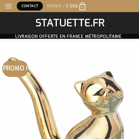
Skip
CONTACT
PANIER /
0.00
€
0
to
content
STATUETTE.FR
LIVRAISON OFFERTE EN FRANCE MÉTROPOLITAINE
PROMO !