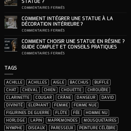
STATUE ?
:
S’INSPIRER
SUR
COMMENTAIRES FERMÉS
DES
COMMENT
LOOKS
CHOISIR
COMMENT INTÉGRER UNE STATUE À LA
ICONIQUES
SON
DES
SOCLE
DÉCORATION INTÉRIEURE ?
CÉRÉMONIES
POUR
SA
SUR
COMMENTAIRES FERMÉS
STATUE ?
COMMENT
INTÉGRER
COMMENT CHOISIR UNE STATUE EN RÉSINE ?
UNE
STATUE
GUIDE COMPLET ET CONSEILS PRATIQUES
À
LA
SUR
COMMENTAIRES FERMÉS
DÉCORATION
COMMENT
INTÉRIEURE ?
CHOISIR
UNE
TAGS
STATUE
EN
RÉSINE
?
ACHILLE
ACHILLES
AIGLE
BACCHUS
BUFFLE
GUIDE
COMPLET
CHAT
CHEVAL
CHIEN
CHOUETTE
CHROUÈRE
ET
CONSEILS
CLARINETTE
COUGAR
CRÂNE
DANSEUR
DAVID
PRATIQUES
DIVINITÉ
ELEPHANT
FEMME
FEMME NUE
FIGURINES DE GUERRE
FLÛTE
FÉE
HOMME NU
HORLOGE
LAPIN
MAPPEMONDES
MOUSQUETAIRES
NYMPHE
OISEAUX
PARESSEUX
PEINTURE CÉLÈBRE