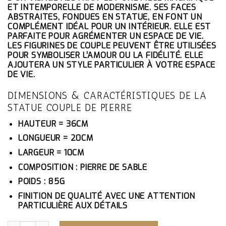
ÉTAIT :
EST :
ET INTEMPORELLE DE MODERNISME. SES FACES
145.10€.
137.85€.
ABSTRAITES, FONDUES EN STATUE, EN FONT UN
COMPLÉMENT IDÉAL POUR UN INTÉRIEUR. ELLE EST
PARFAITE POUR AGRÉMENTER UN ESPACE DE VIE.
LES FIGURINES DE COUPLE PEUVENT ÊTRE UTILISÉES
POUR SYMBOLISER L’AMOUR OU LA FIDÉLITÉ. ELLE
AJOUTERA UN STYLE PARTICULIER À VOTRE ESPACE
DE VIE.
DIMENSIONS & CARACTÉRISTIQUES DE LA
STATUE COUPLE DE PIERRE
HAUTEUR = 36CM
LONGUEUR = 20CM
LARGEUR = 10CM
COMPOSITION : PIERRE DE SABLE
POIDS : 85G
FINITION DE QUALITÉ AVEC UNE ATTENTION
PARTICULIÈRE AUX DÉTAILS
QUANTITÉ DE STATUE COUPLE DE PIERRE