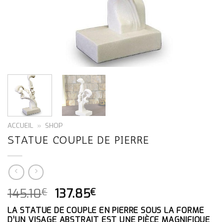
ACCUEIL
»
SHOP
STATUE COUPLE DE PIERRE
LE
LE
145.10
137.85
€
€
PRIX
PRIX
LA STATUE DE COUPLE EN PIERRE SOUS LA FORME
INITIAL
ACTUEL
D’UN VISAGE ABSTRAIT EST UNE PIÈCE MAGNIFIQUE