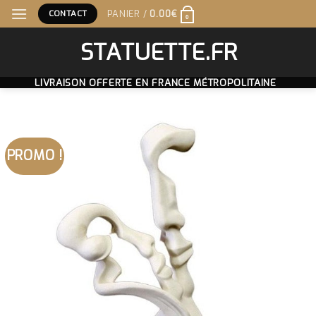
Skip
CONTACT
PANIER /
0.00
€
0
to
content
STATUETTE.FR
LIVRAISON OFFERTE EN FRANCE MÉTROPOLITAINE
PROMO !