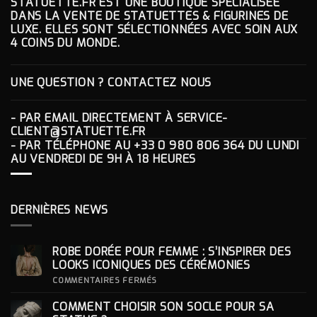
STATUETTE.FR EST UNE BOUTIQUE SPÉCIALISÉE
DANS LA VENTE DE STATUETTES & FIGURINES DE
LUXE. ELLES SONT SÉLECTIONNÉES AVEC SOIN AUX
4 COINS DU MONDE.
UNE QUESTION ? CONTACTEZ NOUS
- PAR EMAIL DIRECTEMENT À
SERVICE-
CLIENT@STATUETTE.FR
- PAR TÉLÉPHONE AU
+33 0 980 806 364
DU LUNDI
AU VENDREDI DE 9H À 18 HEURES
DERNIÈRES NEWS
ROBE DORÉE POUR FEMME : S’INSPIRER DES
LOOKS ICONIQUES DES CÉRÉMONIES
SUR
COMMENTAIRES FERMÉS
ROBE
DORÉE
COMMENT CHOISIR SON SOCLE POUR SA
POUR
FEMME