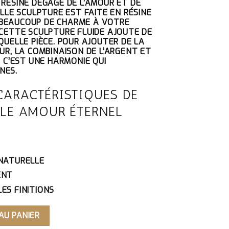
 RÉSINE DÉGAGE DE L’AMOUR ET DE
UEL
ELLE SCULPTURE EST FAITE EN RÉSINE
:
BEAUCOUP DE CHARME À VOTRE
5€.
 CETTE SCULPTURE FLUIDE AJOUTE DE
QUELLE PIÈCE. POUR AJOUTER DE LA
UR, LA COMBINAISON DE L’ARGENT ET
. C’EST UNE HARMONIE QUI
NES.
CARACTÉRISTIQUES DE
PLE AMOUR ÉTERNEL
 NATURELLE
ENT
ES FINITIONS
PLE AMOUR ÉTERNEL
AU PANIER