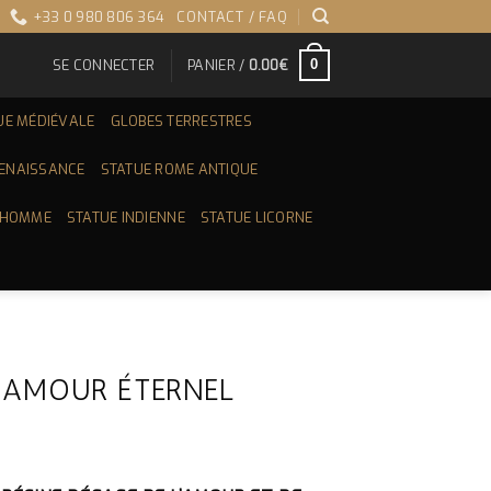
+33 0 980 806 364
CONTACT / FAQ
SE CONNECTER
PANIER /
0.00
€
0
UE MÉDIÉVALE
GLOBES TERRESTRES
RENAISSANCE
STATUE ROME ANTIQUE
 HOMME
STATUE INDIENNE
STATUE LICORNE
 AMOUR ÉTERNEL
X