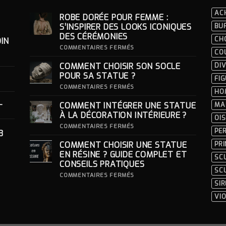
AC
ROBE DORÉE POUR FEMME :
S’INSPIRER DES LOOKS ICONIQUES
BU
DES CÉRÉMONIES
CH
IN
SUR
COMMENTAIRES FERMÉS
CO
ROBE
DORÉE
COMMENT CHOISIR SON SOCLE
DIV
POUR
FEMME
POUR SA STATUE ?
FI
:
S’INSPIRER
SUR
COMMENTAIRES FERMÉS
HO
DES
COMMENT
LOOKS
CHOISIR
-
COMMENT INTÉGRER UNE STATUE
MA
ICONIQUES
SON
DES
SOCLE
À LA DÉCORATION INTÉRIEURE ?
OI
CÉRÉMONIES
POUR
SA
SUR
COMMENTAIRES FERMÉS
PE
8
STATUE ?
COMMENT
INTÉGRER
COMMENT CHOISIR UNE STATUE
PR
UNE
STATUE
EN RÉSINE ? GUIDE COMPLET ET
SC
À
CONSEILS PRATIQUES
LA
SC
DÉCORATION
SUR
COMMENTAIRES FERMÉS
INTÉRIEURE ?
COMMENT
SI
CHOISIR
UNE
VI
STATUE
EN
RÉSINE
?