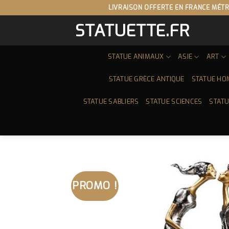
Skip
LIVRAISON OFFERTE EN FRANCE MÉTR
to
STATUETTE.FR
content
STATUE ANIMAUX
ASIE
ART
STATUE GRÈCE ANTIQUE
STATUE HO
STATUE SABLIERS
STATUE SCIENCES
STATU
PROMO !