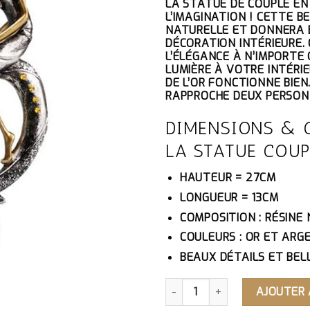
LA STATUE DE COUPLE EN
INITIAL
ACT
L’IMAGINATION ! CETTE B
ÉTAIT :
EST 
NATURELLE ET DONNERA 
67.10€.
63.7
DÉCORATION INTÉRIEURE.
L’ÉLÉGANCE À N’IMPORTE 
LUMIÈRE À VOTRE INTÉRIE
DE L’OR FONCTIONNE BIEN
RAPPROCHE DEUX PERSON
DIMENSIONS & 
LA STATUE COU
HAUTEUR = 27CM
LONGUEUR = 13CM
COMPOSITION : RÉSINE
COULEURS : OR ET ARG
BEAUX DÉTAILS ET BELL
QUANTITÉ DE STATUE COU
AJOUTER 