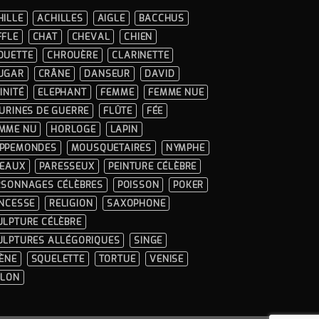
HILLE
ACHILLES
AIGLE
BACCHUS
FFLE
CHAT
CHEVAL
CHIEN
OUETTE
CHROUÈRE
CLARINETTE
UGAR
CRÂNE
DANSEUR
DAVID
INITÉ
ELEPHANT
FEMME
FEMME NUE
GURINES DE GUERRE
FLÛTE
FÉE
MME NU
HORLOGE
LAPIN
PPEMONDES
MOUSQUETAIRES
NYMPHE
SEAUX
PARESSEUX
PEINTURE CÉLÈBRE
RSONNAGES CÉLÈBRES
POISSON
POKER
INCESSE
RELIGION
SAXOPHONE
ULPTURE CÉLÈBRE
ULPTURES ALLÉGORIQUES
SINGE
RÈNE
SQUELETTE
TORTUE
VENISE
OLON