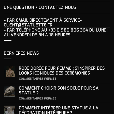
UNE QUESTION ? CONTACTEZ NOUS
- PAR EMAIL DIRECTEMENT À
SERVICE-
CLIENT@STATUETTE.FR
- PAR TÉLÉPHONE AU
+33 0 980 806 364
DU LUNDI
AU VENDREDI DE 9H À 18 HEURES
DERNIÈRES NEWS
ROBE DORÉE POUR FEMME : S’INSPIRER DES
LOOKS ICONIQUES DES CÉRÉMONIES
SUR
COMMENTAIRES FERMÉS
ROBE
DORÉE
COMMENT CHOISIR SON SOCLE POUR SA
POUR
FEMME
STATUE ?
:
S’INSPIRER
SUR
COMMENTAIRES FERMÉS
DES
COMMENT
LOOKS
CHOISIR
COMMENT INTÉGRER UNE STATUE À LA
ICONIQUES
SON
DES
SOCLE
DÉCORATION INTÉRIEURE ?