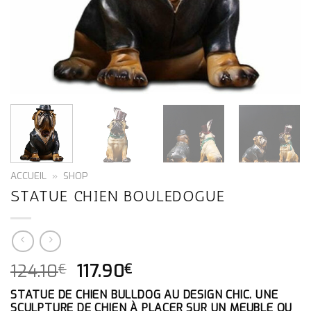
ACCUEIL
»
SHOP
STATUE CHIEN BOULEDOGUE
LE
LE
124.10
117.90
€
€
PRIX
PRIX
STATUE DE CHIEN BULLDOG AU DESIGN CHIC. UNE
INITIAL
ACTUEL
SCULPTURE DE CHIEN À PLACER SUR UN MEUBLE OU