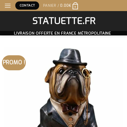
Skip
CONTACT
PANIER /
0.00
€
0
to
content
STATUETTE.FR
LIVRAISON OFFERTE EN FRANCE MÉTROPOLITAINE
PROMO !