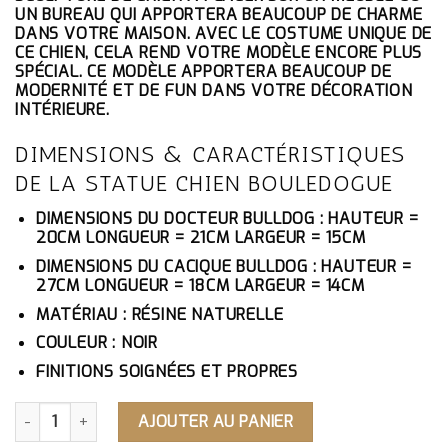
ÉTAIT :
EST :
UN BUREAU QUI APPORTERA BEAUCOUP DE CHARME
124.10€.
117.90€.
DANS VOTRE MAISON. AVEC LE COSTUME UNIQUE DE
CE CHIEN, CELA REND VOTRE MODÈLE ENCORE PLUS
SPÉCIAL. CE MODÈLE APPORTERA BEAUCOUP DE
MODERNITÉ ET DE FUN DANS VOTRE DÉCORATION
INTÉRIEURE.
DIMENSIONS & CARACTÉRISTIQUES
DE LA STATUE CHIEN BOULEDOGUE
DIMENSIONS DU DOCTEUR BULLDOG : HAUTEUR =
20CM LONGUEUR = 21CM LARGEUR = 15CM
DIMENSIONS DU CACIQUE BULLDOG : HAUTEUR =
27CM LONGUEUR = 18CM LARGEUR = 14CM
MATÉRIAU : RÉSINE NATURELLE
COULEUR : NOIR
FINITIONS SOIGNÉES ET PROPRES
QUANTITÉ DE STATUE CHIEN BOULEDOGUE
AJOUTER AU PANIER