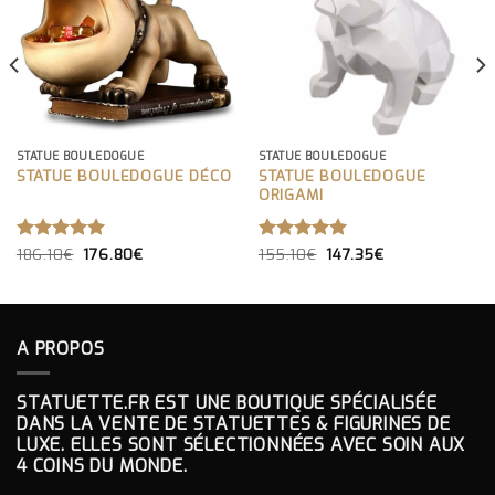
STATUE BOULEDOGUE
STATUE BOULEDOGUE
STATUE BOULEDOGUE DÉCO
STATUE BOULEDOGUE
ORIGAMI
LE
LE
LE
LE
NOTE
186.10
€
5.00
176.80
€
NOTE
155.10
€
5.00
147.35
€
PRIX
PRIX
PRIX
PRIX
SUR 5
SUR 5
INITIAL
ACTUEL
INITIAL
ACTUEL
ÉTAIT :
EST :
ÉTAIT :
EST :
186.10€.
176.80€.
155.10€.
147.35€.
A PROPOS
STATUETTE.FR EST UNE BOUTIQUE SPÉCIALISÉE
DANS LA VENTE DE STATUETTES & FIGURINES DE
LUXE. ELLES SONT SÉLECTIONNÉES AVEC SOIN AUX
4 COINS DU MONDE.