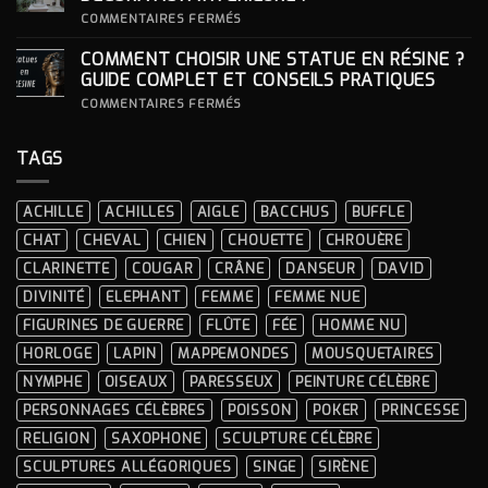
CÉRÉMONIES
POUR
SA
SUR
COMMENTAIRES FERMÉS
STATUE ?
COMMENT
INTÉGRER
COMMENT CHOISIR UNE STATUE EN RÉSINE ?
UNE
STATUE
GUIDE COMPLET ET CONSEILS PRATIQUES
À
LA
SUR
COMMENTAIRES FERMÉS
DÉCORATION
COMMENT
INTÉRIEURE ?
CHOISIR
UNE
TAGS
STATUE
EN
RÉSINE
?
ACHILLE
ACHILLES
AIGLE
BACCHUS
BUFFLE
GUIDE
COMPLET
CHAT
CHEVAL
CHIEN
CHOUETTE
CHROUÈRE
ET
CONSEILS
CLARINETTE
COUGAR
CRÂNE
DANSEUR
DAVID
PRATIQUES
DIVINITÉ
ELEPHANT
FEMME
FEMME NUE
FIGURINES DE GUERRE
FLÛTE
FÉE
HOMME NU
HORLOGE
LAPIN
MAPPEMONDES
MOUSQUETAIRES
NYMPHE
OISEAUX
PARESSEUX
PEINTURE CÉLÈBRE
PERSONNAGES CÉLÈBRES
POISSON
POKER
PRINCESSE
RELIGION
SAXOPHONE
SCULPTURE CÉLÈBRE
SCULPTURES ALLÉGORIQUES
SINGE
SIRÈNE